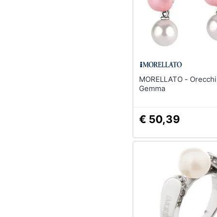
Sport
Animali
Motori
Libri, cd e dvd
MORELLATO - Orecchini Donna
Festività e ricorrenze
Gemma
Promozioni
€ 50,39