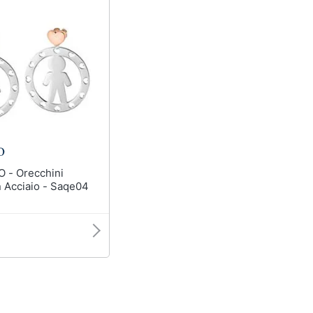
chini
n Acciaio - Saqe04