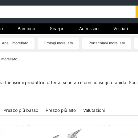
o
Bambino
Scarpe
Accessori
Vestiari
Anelli morellato
Orologi morellato
Portachiavi morellato
nto
 morellato
Uomo
Bambino
Felpa uomo
Scarpe bambino
Cravatta
Sandali bambina
ra tantissimi prodotti in offerta, scontati e con consegna rapida. Sco
Piumino uomo
Vestiti neonati
Giacca uomo
Copertina neonato
Vedi tutti
Vedi tutti
Prezzo più basso
Prezzo più alto
Valutazioni
Vestiari
Orologi