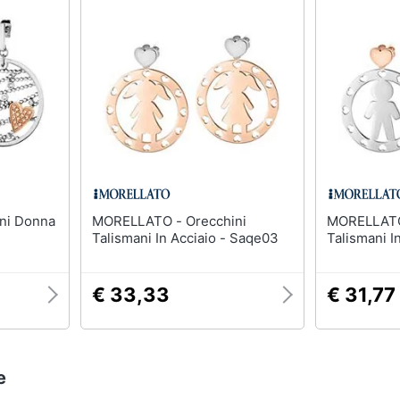
MORELLATO - Orecchini
MORELLATO - Orec
Talismani In Acciaio - Saqe03
Talismani I
€ 33,33
€ 31,77
e