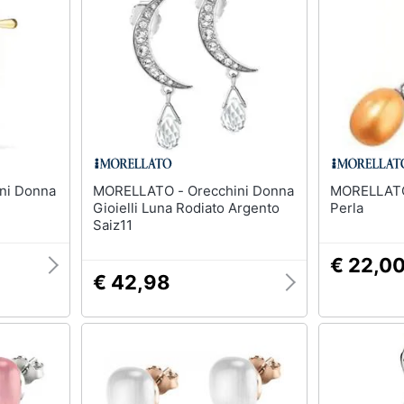
T-shirt
Apple Watch
Felpa
Smartwatch
Tuta
Orologi uomo
Pantaloni
Orologi donna
Vedi tutti
Vedi tutti
MORELLATO - Orecchini Donna
MORELLATO - Mono Ore
Gioielli Luna Rodiato Argento
Perla
Saiz11
€ 22,0
€ 42,98