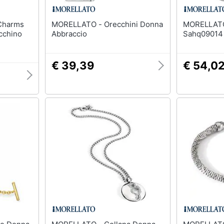
MORELLATO - Orecchini Donna
MORELLATO - Anello
cchino
Abbraccio
Sahq09014
€ 39,39
€ 54,0