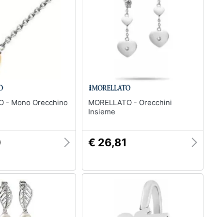
Anelli
Orecchini
Cavigliera
Collane
Vedi tutti
cchino
MORELLATO - Orecchini
Insieme
0
€ 26,81