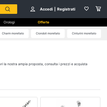
Accedi
|
Registrati
Orologi
Offerte
Charm morellato
Ciondoli morellato
Cinturini morellato
Scarpe
Sneakers
Scarpe nike
pri la nostra ampia proposta, consulta i prezzi e acquista
Anfibi
Ciabatte
Vedi tutti
Gioielli