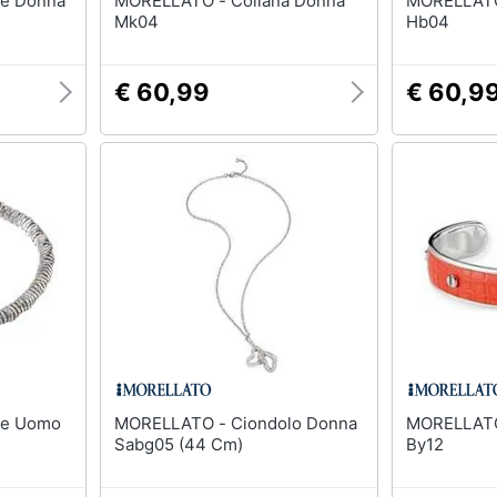
MORELLATO - Collana Donna
MORELLATO - Braccial
Mk04
Hb04
€ 60,99
€ 60,9
MORELLATO - Ciondolo Donna
MORELLATO - Bracciale
Sabg05 (44 Cm)
By12