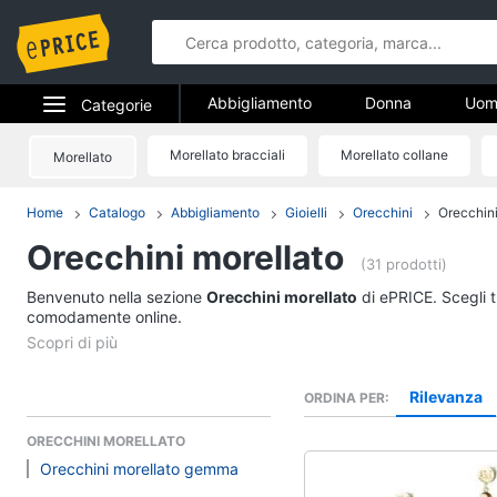
Abbigliamento
Donna
Uom
Categorie
Gioielli
Elettrodomestici
Morellato bracciali
Morellato collane
Morellato
Abbigliame
Informatica
Home
Catalogo
Abbigliamento
Gioielli
Orecchini
Orecchini
Donna
Orecchini morellato
Telefonia
Intimo donna
(31 prodotti)
Top
Benvenuto nella sezione
Tv e Home Cinema
Orecchini morellato
di ePRICE. Scegli t
Cappotto donna
comodamente online.
Smart home
Felpa donna
Vedi tutti
Videogiochi
Rilevanza
ORDINA PER
ORECCHINI MORELLATO
Audio e musica
Accessori
Orecchini morellato gemma