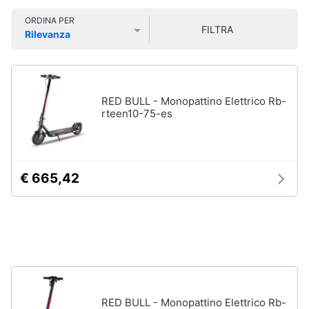
Smart
ORDINA PER
home
FILTRA
Rilevanza
Personaggi,
supereroi
Prezzo più basso
Prezzo più alto
Valutazioni
e
Videogiochi
action
figures
Audio
RED BULL - Monopattino Elettrico Rb-
Thanos
e
rteen10-75-es
Peppa
musica
Pig
Harry
Clima
Potter
€ 665,42
Spider-
Man
Arredo
Vedi
tutti
Brico
e
Giardinaggio
Veicoli,
RED BULL - Monopattino Elettrico Rb-
Salute
cavalcabili