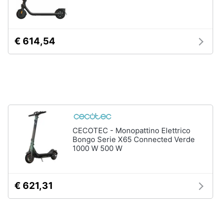
Assistenza
Vedi
clienti
tutti
€ 614,54
Esci
Giochi
di
società
e
da
tavolo
Giochi
per
CECOTEC - Monopattino Elettrico
Natale
Bongo Serie X65 Connected Verde
1000 W 500 W
Scacchi
Bowling
Carte
€ 621,31
pokemon
Vedi
tutti