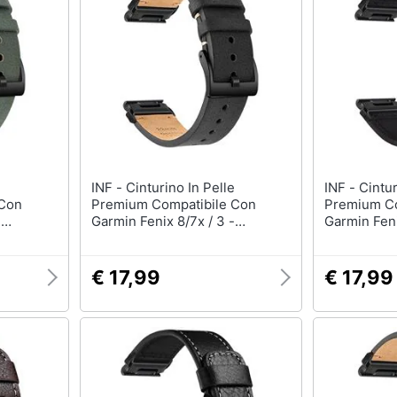
INF - Cinturino In Pelle
INF - Cinturino In Pelle
 Con
Premium Compatibile Con
Premium Co
-
Garmin Fenix 8/7x / 3 -
Garmin Feni
 Ricambio
Elegante Cinturino Di Ricambio
Cinturino 
Black 26 Millimetri
22 Mm
€ 17,99
€ 17,99