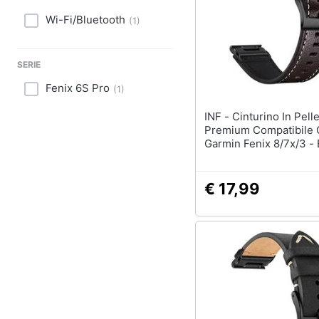
Sport
Wi-Fi/Bluetooth
(
1
)
Animali
SERIE
Motori
Fenix 6S Pro
(
1
)
Libri, cd e dvd
INF - Cinturino In Pelle
Festività e ricorrenze
Premium Compatibile
Garmin Fenix 8/7x/3 -
Cinturino Di Ricambio
Promozioni
20 Mm
€ 17,99