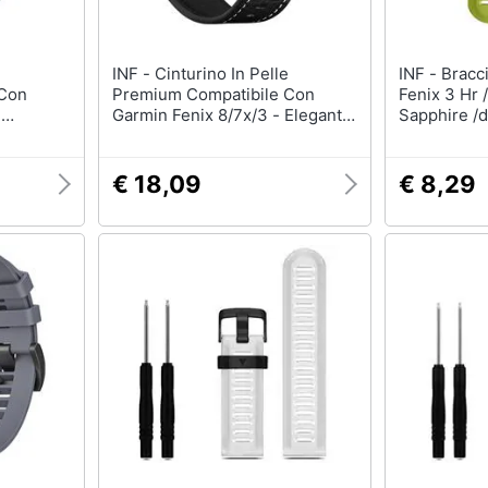
INF - Cinturino In Pelle
INF - Bracciale Per Garmin
 Con
Premium Compatibile Con
Fenix 3 Hr 
-
Garmin Fenix 8/7x/3 - Elegante
Sapphire /
 Ricambio
Cinturino Di Ricambio Black 20
Greenyello
Mm
€ 18,09
€ 8,29