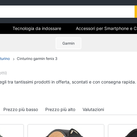
Tecnologia da indossare
Accessori per Smartphone e Cel
Garmin
turino
Cinturino garmin fenix 3
ri
Tecnologia da indossare
Accessori per Smart
Cellulari
Apple Watch
tti)
Airpods
Smartwatch
gli tra tantissimi prodotti in offerta, scontati e con consegna rapida
Cuffie bluetooth
Apple Watch Series 10
Power bank
Apple Watch Ultra​
Auricolari bluetooth
Vedi tutti
Prezzo più basso
Prezzo più alto
Valutazioni
Vedi tutti