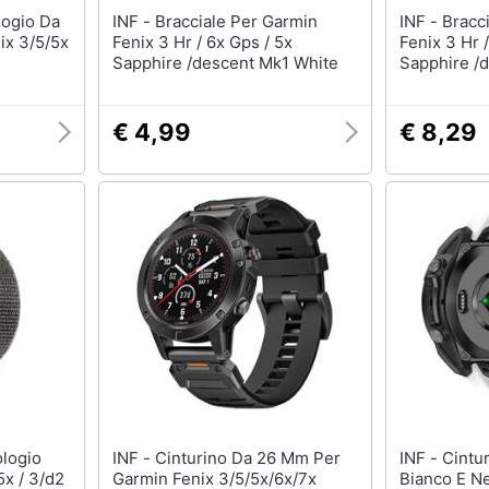
INF - Bracciale Per Garmin
INF - Bracciale Per Garmin
ix 3/5/5x
Fenix 3 Hr / 6x Gps / 5x
Fenix 3 Hr 
Sapphire /descent Mk1 White
Sapphire /
€ 4,99
€ 8,29
INF - Cinturino Da 26 Mm Per
INF - Cinturino In Silicone
5x / 3/d2
Garmin Fenix 3/5/5x/6x/7x
Bianco E N