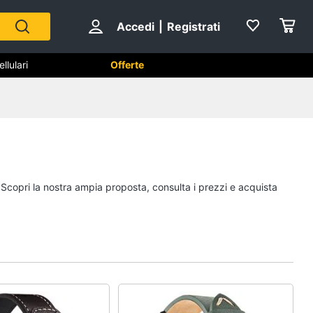
Accedi
|
Registrati
lulari
Offerte
phone e
Telefonia fissa
Telefono
Fax
. Scopri la nostra ampia proposta, consulta i prezzi e acquista
Cordless
Telefono Brondi
Vedi tutti