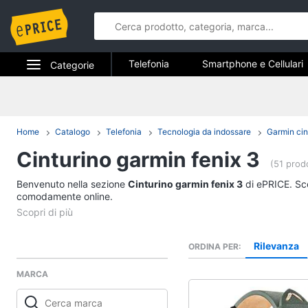
Telefonia
Smartphone e Cellulari
Categorie
Telefonia fissa
Elettrodomestici
Telefonia
Informatica
Home
Catalogo
Telefonia
Tecnologia da indossare
Garmin cin
Smartphone e Cellula
Cinturino garmin fenix 3
Telefonia
Samsung Galaxy S26
(51 prodo
iPhone
Benvenuto nella sezione
Tv e Home Cinema
Cinturino garmin fenix 3
di ePRICE. Sce
iPhone 17 Pro Max
comodamente online.
Smart home
iPhone 17 Pro
Vedi tutti
Videogiochi
Rilevanza
ORDINA PER
MARCA
Audio e musica