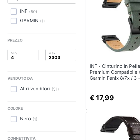
Clima
INF
(
50
)
Arredo
GARMIN
(
1
)
Brico e Giardinaggio
PREZZO
Salute e igiene
Beauty
INF - Cinturino In Pelle
Giocattoli
Premium Compatibile
Garmin Fenix 8/7x / 3 
VENDUTO DA
Elegante Cinturino Di
Prima infanzia
Altri venditori
(
51
)
Green 22 Mm
€ 17,99
Fotografia
COLORE
Casalinghi
Nero
(
1
)
Abbigliamento
CONNETTIVITÀ