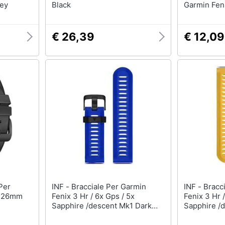
rey
Black
Garmin Feni
E 26 Mm
€ 26,39
€ 12,09
INF - Bracciale Per Garmin
INF - Bracciale Per Garmin
x 26mm
Fenix 3 Hr / 6x Gps / 5x
Fenix 3 Hr 
Sapphire /descent Mk1 Dark
Sapphire /
Blue