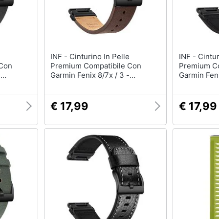
INF - Cinturino In Pelle
INF - Cinturino In Pelle
 Con
Premium Compatibile Con
Premium Co
-
Garmin Fenix 8/7x / 3 -
Garmin Feni
 Ricambio
Elegante Cinturino Di Ricambio
Cinturino 
Darkbrown 20 Mm
26 Mm
€ 17,99
€ 17,99