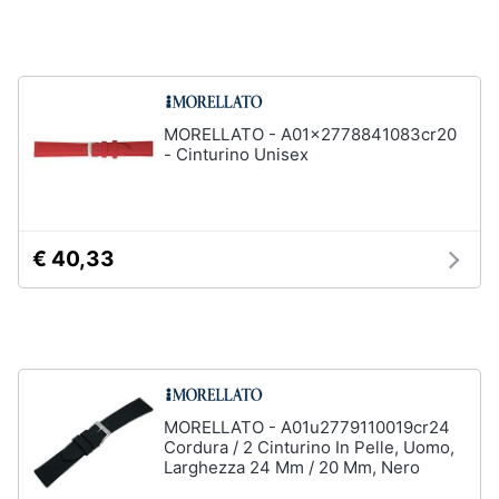
Assistenza
Tuta
clienti
Pantaloni
Esci
Vedi
tutti
MORELLATO - A01x2778841083cr20
- Cinturino Unisex
Orologi
Apple
€ 40,33
Watch
Smartwatch
Orologi
uomo
Orologi
donna
MORELLATO - A01u2779110019cr24
Vedi
Cordura / 2 Cinturino In Pelle, Uomo,
tutti
Larghezza 24 Mm / 20 Mm, Nero