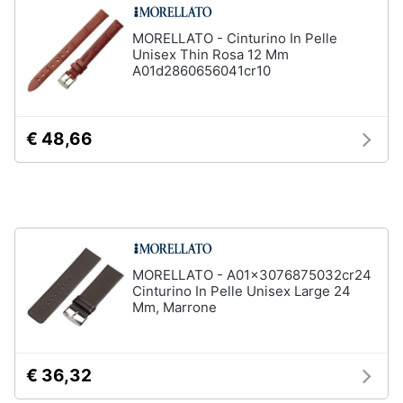
Accessori
Animali
MORELLATO - Cinturino In Pelle
Sigaretta
Unisex Thin Rosa 12 Mm
elettronica
A01d2860656041cr10
Motori
Borse
Occhiali
da
Libri,
€ 48,66
vista
cd
e
Occhiali
da
dvd
sole
Vedi
Festività
tutti
e
MORELLATO - A01x3076875032cr24
ricorrenze
Cinturino In Pelle Unisex Large 24
Mm, Marrone
Promozioni
Vestiari
T-
shirt
Servizi
€ 36,32
Felpa