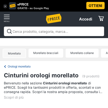
ePRICE
OTTIENI
Vai
×
Accedi
GRATIS - su Google Play
al
Registrati
menu
Accedi
Abbigliamento
Offerte
Donna
Abbigliamento
Donna
Uomo
Bambino
Scarpe
Accessori
Vest
Elettrodomestici
Intimo
donna
Morellato bracciali
Morellato collane
A
Morellato
Top
Informatica
Cappotto
Orologi morellato
donna
Telefonia
Cinturini orologi morellato
Felpa
(9 prodotti)
donna
Tv
Benvenuto nella sezione
Cinturini orologi morellato
di
ePRICE. Scegli tra tantissimi prodotti in offerta, scontati e con
Vedi
e
consegna rapida. Scopri la nostra ampia proposta, consulta i
tutti
Home
prezzi e acquista comodamente online.
Cinema