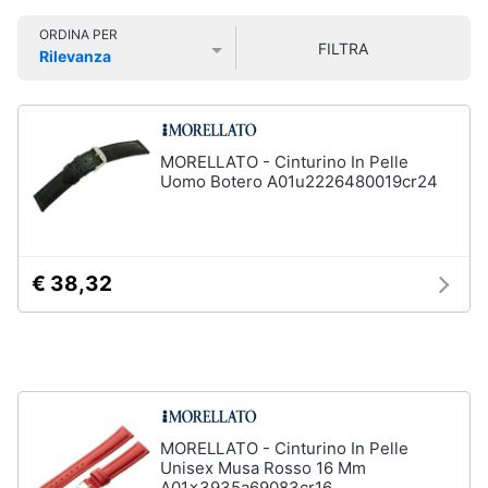
Smart
Uomo
ORDINA PER
home
FILTRA
Felpa
Rilevanza
uomo
Prezzo più basso
Prezzo più alto
Valutazioni
Videogiochi
Cravatta
Piumino
uomo
Audio
MORELLATO - Cinturino In Pelle
e
Uomo Botero A01u2226480019cr24
Giacca
musica
uomo
Vedi
Clima
tutti
€ 38,32
Arredo
Bambino
Brico
Scarpe
e
bambino
Giardinaggio
Sandali
MORELLATO - Cinturino In Pelle
bambina
Unisex Musa Rosso 16 Mm
Salute
Vestiti
A01x3935a69083cr16