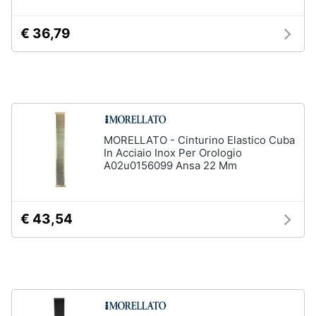
€ 36,79
Gioielli
Anelli
Orecchini
Cavigliera
Collane
MORELLATO - Cinturino Elastico Cuba
Vedi
In Acciaio Inox Per Orologio
tutti
A02u0156099 Ansa 22 Mm
€ 43,54