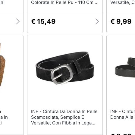
en
Colorate In Pelle Pu - 110 Cm
Versatile, 
Green
Coffee
€ 15,49
€ 9,99
INF - Cintura Da Donna In Pelle
INF - Cintura In Pelle Pu Da
a In
Scamosciata, Semplice E
Donna Alla
i
Versatile, Con Fibbia In Lega
Black