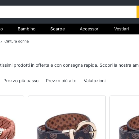
o
Bambino
Scarpe
Accessori
Vestiari
Cintura donna
nto
Uomo
Bambino
ntissimi prodotti in offerta e con consegna rapida. Scopri la nostra 
Felpa uomo
Scarpe bambino
Cravatta
Sandali bambina
Prezzo più basso
Prezzo più alto
Valutazioni
Piumino uomo
Vestiti neonati
Giacca uomo
Copertina neonato
Vedi tutti
Vedi tutti
Vestiari
Orologi