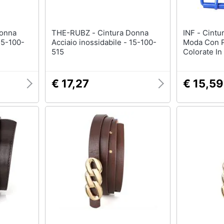
THE-RUBZ - Cintura Donna
INF - Cintura Da Donna Alla
15-100-
Acciaio inossidabile - 15-100-
Moda Con P
515
Colorate In
Blue
€ 17,27
€ 15,59