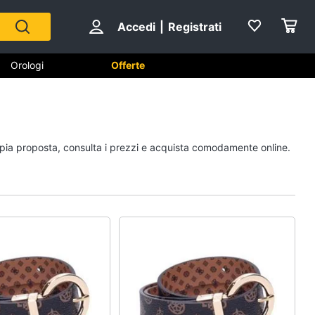
Accedi
|
Registrati
Orologi
Offerte
Scarpe
ampia proposta, consulta i prezzi e acquista comodamente online.
Sneakers
Scarpe nike
Anfibi
Ciabatte
Vedi tutti
Gioielli