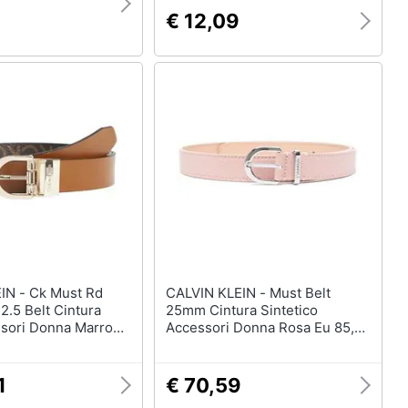
€ 12,09
 Must Rd
CALVIN KLEIN - Must Belt
2.5 Belt Cintura
25mm Cintura Sintetico
ssori Donna Marrone
Accessori Donna Rosa Eu 85,
k609981 0hf
K60k610009 0j1
1
€ 70,59