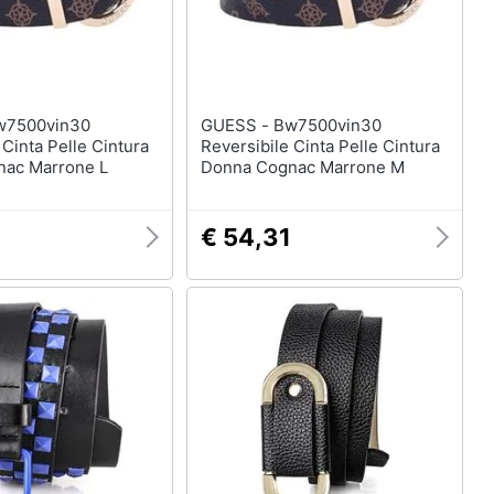
Anelli
Orecchini
Cavigliera
Collane
GUESS - Bw7500vin30
Vedi tutti
 Cinta Pelle Cintura
Reversibile Cinta Pelle Cintura
ac Marrone L
Donna Cognac Marrone M
€ 54,31