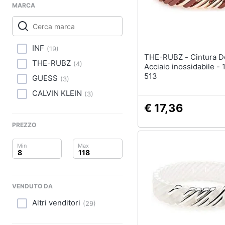
Clima
Sigaretta elettronica
MARCA
Borse
Arredo
Occhiali da vista
Occhiali da sole
Brico e Giardinaggio
INF
(
19
)
THE-RUBZ - Cintura Donna
THE-RUBZ
Vedi tutti
(
4
)
Acciaio inossidabile - 
Salute e igiene
513
GUESS
(
3
)
Beauty
CALVIN KLEIN
(
3
)
€ 17,36
Giocattoli
PREZZO
Prima infanzia
Fotografia
Casalinghi
VENDUTO DA
Altri venditori
Abbigliamento
(
29
)