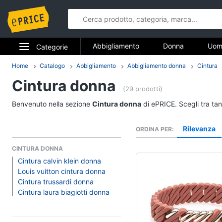
Abbigliamento
Donna
Uom
Categorie
Gioielli
Elettrodomestici
Home
Catalogo
Abbigliamento
Abbigliamento donna
Cintura
Abbigliame
Cintura donna
Informatica
(29 prodotti)
Donna
Benvenuto nella sezione
Cintura donna
di ePRICE. Scegli tra ta
Telefonia
Intimo donna
Top
Rilevanza
ORDINA PER
Tv e Home Cinema
Cappotto donna
CINTURA DONNA
Smart home
Felpa donna
Cintura calvin klein donna
Louis vuitton cintura donna
Vedi tutti
Videogiochi
Cintura trussardi donna
Cintura laura biagiotti donna
Audio e musica
Accessori