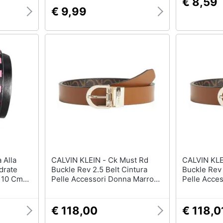
€ 8,59
€ 9,99
CALVIN KLEIN - Ck Must Rd
CALVIN KLEIN - Ck
drate
Buckle Rev 2.5 Belt Cintura
Buckle Rev 
 110 Cm
Pelle Accessori Donna Marrone
Pelle Acce
Eu 80, K60k609981 0hf
Eu 75, K60
€ 118,00
€ 118,0