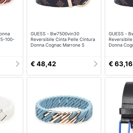
T-shirt
Apple Watch
Felpa
Smartwatch
Tuta
Orologi uomo
Pantaloni
Orologi donna
GUESS - Bw7500vin30
GUESS - Bw7500vin30
Vedi tutti
Vedi tutti
15-100-
Reversibile Cinta Pelle Cintura
Reversibile
Donna Cognac Marrone S
Donna Cogn
€ 48,42
€ 63,16