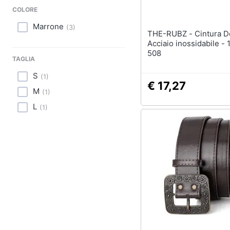
Sport
COLORE
Animali
Marrone
(
3
)
THE-RUBZ - Cintura Donna
Acciaio inossidabile - 
Motori
508
TAGLIA
Libri, cd e dvd
S
(
1
)
€ 17,27
M
(
1
)
Festività e ricorrenze
L
(
1
)
Promozioni