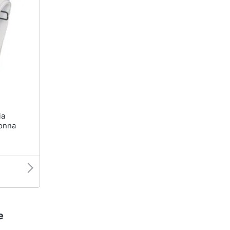
Donna
e