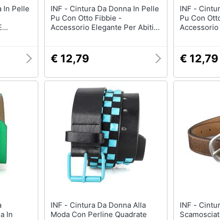
INF - Cintura Da Donna In Pelle
INF - Cintura Da Donna In Pelle
Pu Con Otto Fibbie -
Pu Con Otto
E
Accessorio Elegante Per Abiti E
Accessorio 
Camicie Coffee
Camicie Bl
€ 12,79
€ 12,79
INF - Cintura Da Donna Alla
INF - Cintura Da Donna In Pelle
a In
Moda Con Perline Quadrate
Scamosciat