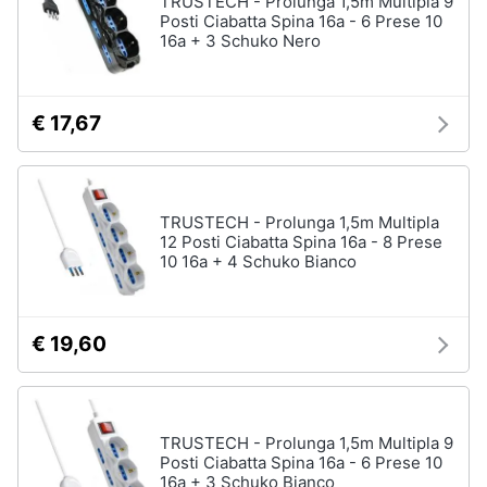
TRUSTECH - Prolunga 1,5m Multipla 9
Posti Ciabatta Spina 16a - 6 Prese 10
Accessori
16a + 3 Schuko Nero
Animali
Sigaretta
elettronica
Motori
Borse
€ 17,67
Occhiali
da
Libri,
vista
cd
e
Occhiali
TRUSTECH - Prolunga 1,5m Multipla
da
dvd
12 Posti Ciabatta Spina 16a - 8 Prese
sole
10 16a + 4 Schuko Bianco
Vedi
Festività
tutti
e
ricorrenze
€ 19,60
Promozioni
Vestiari
T-
TRUSTECH - Prolunga 1,5m Multipla 9
shirt
Servizi
Posti Ciabatta Spina 16a - 6 Prese 10
Felpa
16a + 3 Schuko Bianco