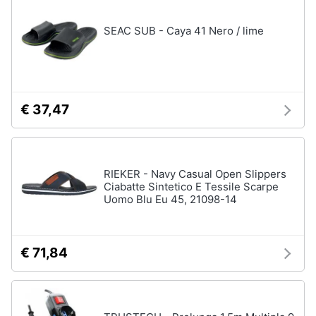
neonati
e
igiene
SEAC SUB - Caya 41 Nero / lime
Copertina
neonato
Beauty
Vedi
tutti
Giocattoli
€ 37,47
Prima
Scarpe
infanzia
Sneakers
RIEKER - Navy Casual Open Slippers
Scarpe
Ciabatte Sintetico E Tessile Scarpe
Fotografia
nike
Uomo Blu Eu 45, 21098-14
Anfibi
Casalinghi
Ciabatte
€ 71,84
Vedi
Abbigliamento
tutti
Sport