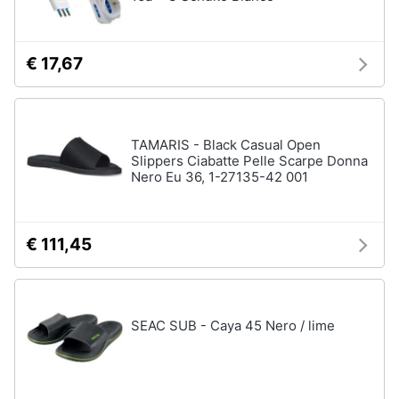
Assistenza
Tuta
clienti
Pantaloni
€ 17,67
Esci
Vedi
tutti
TAMARIS - Black Casual Open
Slippers Ciabatte Pelle Scarpe Donna
Orologi
Nero Eu 36, 1-27135-42 001
Apple
Watch
Smartwatch
€ 111,45
Orologi
uomo
Orologi
donna
SEAC SUB - Caya 45 Nero / lime
Vedi
tutti