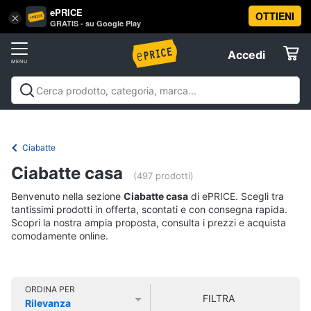
ePRICE
OTTIENI
Vai
×
Accedi
GRATIS - su Google Play
al
Registrati
menu
Accedi
Abbigliamento
Offerte
Donna
Abbigliamento
Donna
Uomo
Bambino
Scarpe
Accessori
Vest
Elettrodomestici
Intimo
donna
Ciabatte
Top
Informatica
Ciabatte casa
(497 prodotti)
Cappotto
donna
Benvenuto nella sezione
Ciabatte casa
di ePRICE. Scegli tra
Telefonia
tantissimi prodotti in offerta, scontati e con consegna rapida.
Felpa
Scopri la nostra ampia proposta, consulta i prezzi e acquista
donna
comodamente online.
Tv
Vedi
e
tutti
Home
Cinema
ORDINA PER
FILTRA
Rilevanza