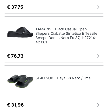
€ 37,75
Gioielli
Anelli
Orecchini
TAMARIS - Black Casual Open
Cavigliera
Slippers Ciabatte Sintetico E Tessile
Scarpe Donna Nero Eu 37, 1-27214-
Collane
42 001
Vedi
tutti
€ 76,73
SEAC SUB - Caya 38 Nero / lime
€ 31,96