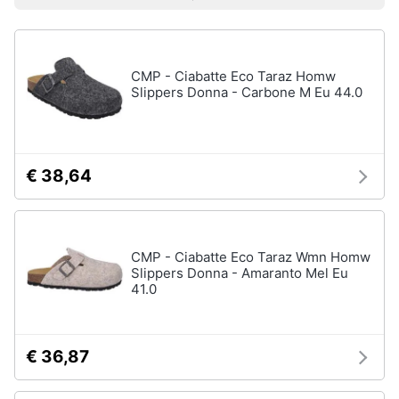
Prezzo più basso
Prezzo più alto
Valutazioni
Smart
Uomo
home
Felpa
uomo
CMP - Ciabatte Eco Taraz Homw
Videogiochi
Cravatta
Slippers Donna - Carbone M Eu 44.0
Piumino
uomo
Audio
e
Giacca
musica
uomo
€ 38,64
Vedi
Clima
tutti
CMP - Ciabatte Eco Taraz Wmn Homw
Arredo
Slippers Donna - Amaranto Mel Eu
41.0
Bambino
Brico
Scarpe
e
bambino
Giardinaggio
€ 36,87
Sandali
bambina
Salute
Vestiti