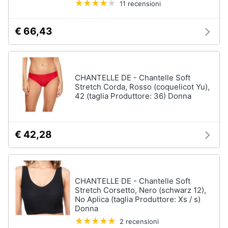
11 recensioni
Vedi
Animali
tutti
€ 66,43
Motori
Fitness
e
Libri,
CHANTELLE DE - Chantelle Soft
palestra
cd
Stretch Corda, Rosso (coquelicot Yu),
42 (taglia Produttore: 36) Donna
e
Tapis
roulant
dvd
Cronometro
€ 42,28
Tapis
Festività
roulant
e
elettrico
ricorrenze
Magnesio
supremo
CHANTELLE DE - Chantelle Soft
Promozioni
Stretch Corsetto, Nero (schwarz 12),
Vedi
No Aplica (taglia Produttore: Xs / s)
tutti
Donna
Servizi
2 recensioni