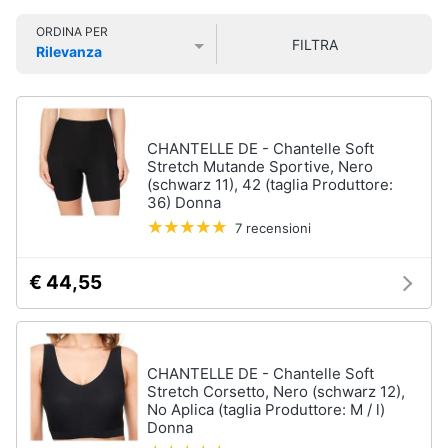
Smart
Sport
ORDINA PER
home
outdoor
FILTRA
Rilevanza
Mountain
Prezzo più basso
Prezzo più alto
Valutazioni
bike
Videogiochi
Bici
elettrica
Audio
CHANTELLE DE - Chantelle Soft
Sci
e
Stretch Mutande Sportive, Nero
musica
(schwarz 11), 42 (taglia Produttore:
Borraccia
36) Donna
Vedi
7 recensioni
Clima
tutti
€ 44,55
Arredo
Sport
acquatici
Brico
e
Kayak
CHANTELLE DE - Chantelle Soft
Giardinaggio
Stretch Corsetto, Nero (schwarz 12),
Canne
No Aplica (taglia Produttore: M / l)
da
Donna
pesca
Salute