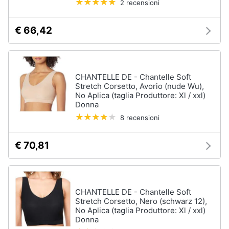
2 recensioni
Salvagente
e
igiene
Canoa
€ 66,42
Vedi
Beauty
tutti
Giocattoli
CHANTELLE DE - Chantelle Soft
Stretch Corsetto, Avorio (nude Wu),
Sport
No Aplica (taglia Produttore: Xl / xxl)
Prima
di
Donna
squadra
infanzia
8 recensioni
Scarpe
da
Fotografia
calcio
€ 70,81
Pallone
da
Casalinghi
calcio
Palla
CHANTELLE DE - Chantelle Soft
Abbigliamento
da
Stretch Corsetto, Nero (schwarz 12),
basket
No Aplica (taglia Produttore: Xl / xxl)
Donna
Sport
Palla