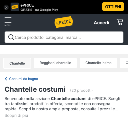
ePRICE
OTTIENI
Vai
×
Accedi
GRATIS - su Google Play
al
Registrati
menu
Accedi
Sport
Offerte
Abbigliamento
Sport
Abbigliamento sportivo
Sport outdoor
Sport
sportivo
Elettrodomestici
acquatici
Sport di squadra
Fitness e
T-
palestra
Campeggio
Offerte
Reggiseni chantelle
Chantelle intimo
C
shirt
Chantelle
Informatica
Felpa
Costumi da bagno
Tuta
Telefonia
Chantelle costumi
Scarpe
(20 prodotti)
nike
Tv
Benvenuto nella sezione
Chantelle costumi
di ePRICE. Scegli
tra tantissimi prodotti in offerta, scontati e con consegna
Vedi
e
rapida. Scopri la nostra ampia proposta, consulta i prezzi e
tutti
Home
acquista comodamente online.
Cinema