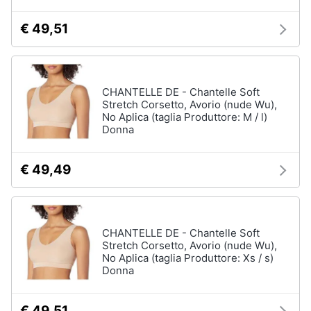
Assistenza
clienti
Campeggio
€ 49,51
Barbecue
Esci
Borraccia
Torcia
CHANTELLE DE - Chantelle Soft
Stretch Corsetto, Avorio (nude Wu),
Borraccia
No Aplica (taglia Produttore: M / l)
termica
Donna
Vedi
tutti
€ 49,49
CHANTELLE DE - Chantelle Soft
Stretch Corsetto, Avorio (nude Wu),
No Aplica (taglia Produttore: Xs / s)
Donna
€ 49,51