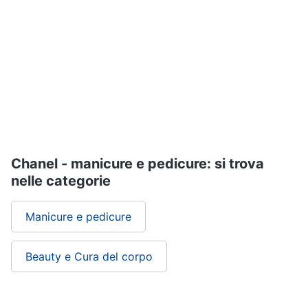
Vedi
Assistenza
tutti
clienti
Esci
Igiene
e
Cura
del
corpo
Shampoo
Shampoo
Chanel - manicure e pedicure: si trova
antigiallo
nelle categorie
Deodorante
Sapone
Manicure e pedicure
Vedi
tutti
Beauty e Cura del corpo
Make