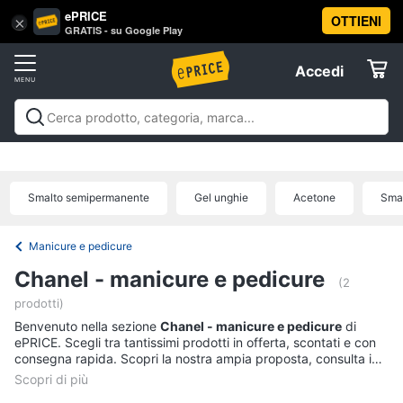
ePRICE
OTTIENI
Vai
×
Accedi
GRATIS - su Google Play
al
Registrati
menu
Accedi
Beauty
Offerte
Piccoli
Beauty
Piccoli elettrodomestici per la cura
elettrodomestici
Elettrodomestici
personale
Cura dei capelli
Igiene orale
Epilazione e
per
rasatura
Manicure e pedicure
Igiene e Cura del
la
Smalto semipermanente
Gel unghie
Acetone
Sma
cura
corpo
Make up
Creme e cosmetici
Profumi
Migliori
Informatica
personale
prodotti beauty
Offerte
Dyson
Manicure e pedicure
airwrap
Telefonia
Chanel - manicure e pedicure
(2
Piastra
per
prodotti)
Tv
capelli
Benvenuto nella sezione
Chanel - manicure e pedicure
di
e
ePRICE. Scegli tra tantissimi prodotti in offerta, scontati e con
Silk
Home
epil
consegna rapida. Scopri la nostra ampia proposta, consulta i
Cinema
prezzi e acquista comodamente online.
Phon