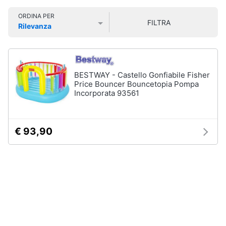
Smart
ORDINA PER
home
FILTRA
Personaggi,
Rilevanza
supereroi
Prezzo più basso
Prezzo più alto
Valutazioni
e
Videogiochi
action
figures
Audio
BESTWAY - Castello Gonfiabile Fisher
Thanos
e
Price Bouncer Bouncetopia Pompa
Peppa
musica
Incorporata 93561
Pig
Harry
Clima
Potter
€ 93,90
Spider-
Man
Arredo
Vedi
tutti
Brico
e
Giardinaggio
Veicoli,
Salute
cavalcabili