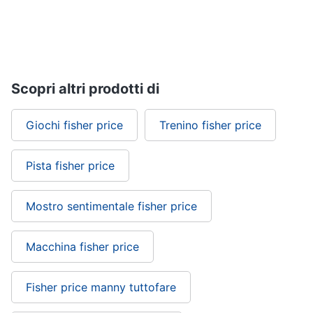
Giochi
educativi
e
creativi
Scopri altri prodotti di
Puzzle
Mappamondo
Giochi fisher price
Trenino fisher price
Geomag
Mattoncini
Pista fisher price
Vedi
tutti
Mostro sentimentale fisher price
Macchina fisher price
Giochi
prima
infanzia
Fisher price manny tuttofare
Bambola