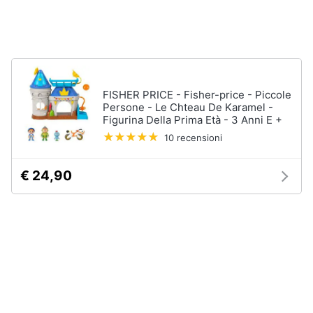
Chiodini
gioco
Animali
Vedi
tutti
Motori
FISHER PRICE - Fisher-price - Piccole
Libri,
Persone - Le Chteau De Karamel -
Giochi
cd
Figurina Della Prima Età - 3 Anni E +
da
e
giardino
10 recensioni
dvd
e
da
spiaggia
€ 24,90
Festività
Kayak
e
Palloncini
ricorrenze
Pallone
da
Promozioni
calcio
Palla
Servizi
da
basket