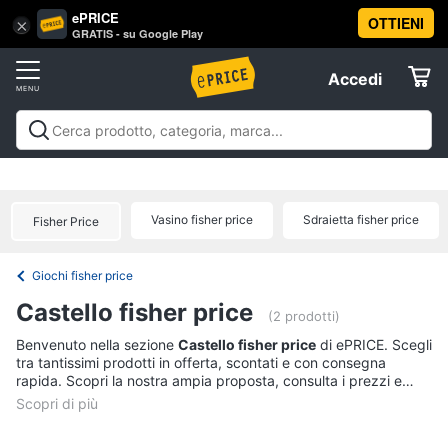
ePRICE
OTTIENI
Vai
×
Accedi
GRATIS - su Google Play
al
Registrati
menu
Accedi
Giocattoli
Offerte
Barbie,
Giocattoli
Barbie, bambole e peluche
Personaggi,
bambole
Elettrodomestici
supereroi e action figures
Veicoli, cavalcabili e
e
radiocomandati
Mattoncini e costruzioni
Giochi da
peluche
Vasino fisher price
Sdraietta fisher price
Fisher Price
giardino e da spiaggia
Giochi di società e da
Informatica
Barbie
tavolo
Giochi educativi e creativi
Giochi prima
infanzia
Giochi di imitazione e armi giocattolo
Mobilità
Principesse
Giochi fisher price
Disney
e sport
Offerte
Telefonia
Castello fisher price
Bambola
(2 prodotti)
Bambole
Tv
Benvenuto nella sezione
Castello fisher price
di ePRICE. Scegli
Reborn
tra tantissimi prodotti in offerta, scontati e con consegna
e
rapida. Scopri la nostra ampia proposta, consulta i prezzi e
Home
Vedi
acquista comodamente online.
Cinema
tutti