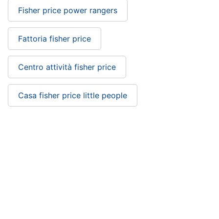
Carillon
Fisher price power rangers
Peluche
Palestrina
Fattoria fisher price
Vedi
tutti
Centro attività fisher price
Casa fisher price little people
Giochi
di
imitazione
e
armi
Castello fisher price: si trova nelle
giocattolo
categorie
Nerf
Arco
Giochi prima infanzia
Giocattoli
Freccette
Nerf
Relax e giocattoli
Prima infanzia
fortnite