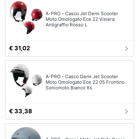
Salvagente
e
igiene
A-PRO - Casco Jet Demi Scooter
Canoa
Moto Omologato Ece 22 Visiera
Antigraffio Rosso L
Vedi
Beauty
tutti
Giocattoli
€ 31,02
Sport
Prima
di
squadra
infanzia
A-PRO - Casco Demi Jet Scooter
Scarpe
da
Moto Omologato Ece 22 05 Frontino
Fotografia
calcio
Sonicmoto Bianco Xs
Pallone
da
Casalinghi
calcio
€ 33,38
Palla
Abbigliamento
da
basket
Sport
Palla