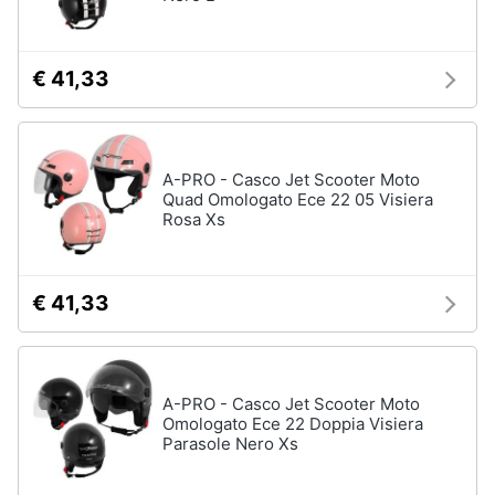
Assistenza
clienti
Campeggio
Barbecue
€ 41,33
Esci
Borraccia
Torcia
Borraccia
A-PRO - Casco Jet Scooter Moto
termica
Quad Omologato Ece 22 05 Visiera
Rosa Xs
Vedi
tutti
€ 41,33
A-PRO - Casco Jet Scooter Moto
Omologato Ece 22 Doppia Visiera
Parasole Nero Xs