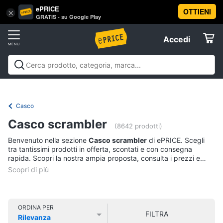
ePRICE
OTTIENI
Vai
×
Accedi
GRATIS - su Google Play
al
Registrati
menu
Accedi
Sport
Offerte
Abbigliamento
Sport
Abbigliamento sportivo
Sport outdoor
Sport
sportivo
Elettrodomestici
acquatici
Sport di squadra
Fitness e
T-
palestra
Campeggio
Offerte
Casco
shirt
Informatica
Casco scrambler
Felpa
(8642 prodotti)
Tuta
Benvenuto nella sezione
Casco scrambler
di ePRICE. Scegli
Telefonia
tra tantissimi prodotti in offerta, scontati e con consegna
Scarpe
rapida. Scopri la nostra ampia proposta, consulta i prezzi e
nike
acquista comodamente online.
Tv
Vedi
e
tutti
Home
Cinema
ORDINA PER
FILTRA
Rilevanza