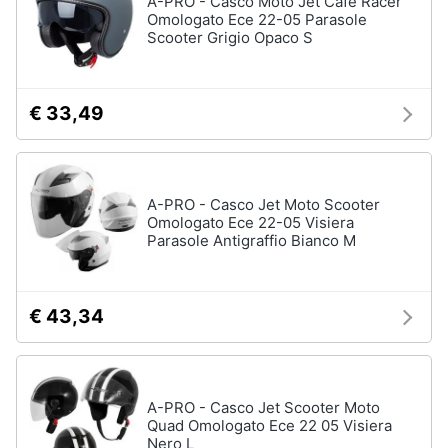
A-PRO - Casco Moto Jet Cafe Racer
Omologato Ece 22-05 Parasole
Vedi
Scooter Grigio Opaco S
Animali
tutti
Motori
€ 33,49
Fitness
e
Libri,
palestra
cd
e
Tapis
A-PRO - Casco Jet Moto Scooter
roulant
dvd
Omologato Ece 22-05 Visiera
Cronometro
Parasole Antigraffio Bianco M
Tapis
Festività
roulant
e
elettrico
ricorrenze
€ 43,34
Magnesio
supremo
Promozioni
Vedi
tutti
A-PRO - Casco Jet Scooter Moto
Servizi
Quad Omologato Ece 22 05 Visiera
Nero L