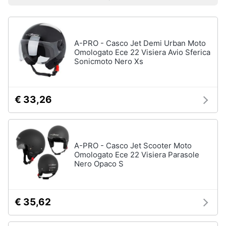
Prezzo più basso
Prezzo più alto
Valutazioni
Smart
Sport
home
outdoor
Mountain
bike
A-PRO - Casco Jet Demi Urban Moto
Videogiochi
Omologato Ece 22 Visiera Avio Sferica
Bici
Sonicmoto Nero Xs
elettrica
Audio
Sci
e
musica
Borraccia
€ 33,26
Vedi
Clima
tutti
A-PRO - Casco Jet Scooter Moto
Arredo
Omologato Ece 22 Visiera Parasole
Nero Opaco S
Sport
acquatici
Brico
e
Kayak
Giardinaggio
€ 35,62
Canne
da
pesca
Salute