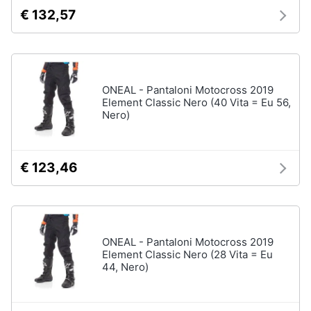
€ 132,57
Vedi
Animali
tutti
Motori
Fitness
ONEAL - Pantaloni Motocross 2019
e
Element Classic Nero (40 Vita = Eu 56,
Libri,
palestra
Nero)
cd
e
Tapis
roulant
dvd
Cronometro
€ 123,46
Tapis
Festività
roulant
e
elettrico
ricorrenze
Magnesio
supremo
ONEAL - Pantaloni Motocross 2019
Promozioni
Element Classic Nero (28 Vita = Eu
44, Nero)
Vedi
tutti
Servizi