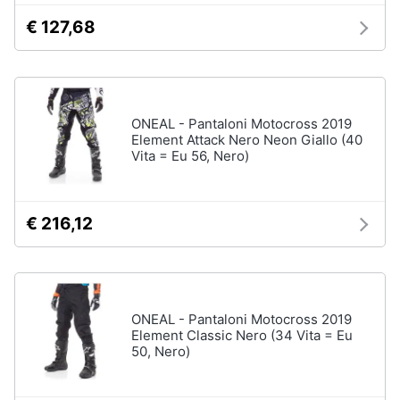
Salvagente
e
€ 127,68
igiene
Canoa
Vedi
Beauty
tutti
ONEAL - Pantaloni Motocross 2019
Giocattoli
Element Attack Nero Neon Giallo (40
Vita = Eu 56, Nero)
Sport
Prima
di
squadra
infanzia
Scarpe
€ 216,12
da
Fotografia
calcio
Pallone
da
Casalinghi
calcio
ONEAL - Pantaloni Motocross 2019
Palla
Element Classic Nero (34 Vita = Eu
Abbigliamento
da
50, Nero)
basket
Sport
Palla