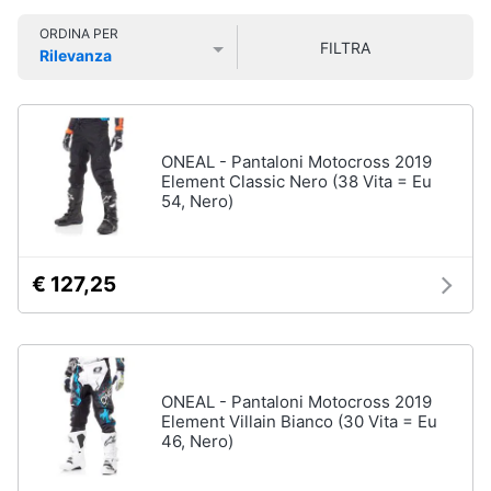
Smart
Sport
ORDINA PER
home
outdoor
FILTRA
Rilevanza
Mountain
Prezzo più basso
Prezzo più alto
Valutazioni
bike
Videogiochi
Bici
elettrica
Audio
ONEAL - Pantaloni Motocross 2019
Sci
e
Element Classic Nero (38 Vita = Eu
54, Nero)
musica
Borraccia
Vedi
Clima
tutti
€ 127,25
Arredo
Sport
acquatici
Brico
ONEAL - Pantaloni Motocross 2019
e
Kayak
Element Villain Bianco (30 Vita = Eu
Giardinaggio
Canne
46, Nero)
da
pesca
Salute