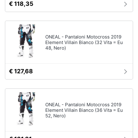
€ 118,35
Assistenza
clienti
Campeggio
Barbecue
Esci
Borraccia
ONEAL - Pantaloni Motocross 2019
Torcia
Element Villain Bianco (32 Vita = Eu
Borraccia
48, Nero)
termica
Vedi
tutti
€ 127,68
ONEAL - Pantaloni Motocross 2019
Element Villain Bianco (36 Vita = Eu
52, Nero)