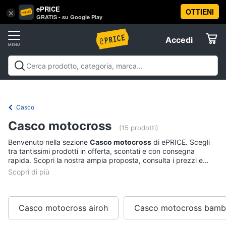
ePRICE
OTTIENI
Vai
×
Accedi
GRATIS - su Google Play
al
Registrati
menu
Accedi
Sport
Offerte
Abbigliamento
Sport
Abbigliamento sportivo
Sport outdoor
Sport
sportivo
Elettrodomestici
acquatici
Sport di squadra
Fitness e
T-
palestra
Campeggio
Offerte
Casco
shirt
Informatica
Casco motocross
Felpa
(15 prodotti)
Tuta
Benvenuto nella sezione
Casco motocross
di ePRICE. Scegli
Telefonia
tra tantissimi prodotti in offerta, scontati e con consegna
Scarpe
rapida. Scopri la nostra ampia proposta, consulta i prezzi e
nike
acquista comodamente online.
Tv
Vedi
e
tutti
Home
Cinema
Casco motocross airoh
Casco motocross bamb