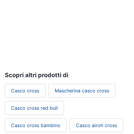
Assistenza
clienti
Campeggio
Barbecue
Esci
Borraccia
Torcia
Borraccia
termica
Vedi
tutti
Scopri altri prodotti di
Casco cross
Mascherina casco cross
Casco cross red bull
Casco cross bambino
Casco airoh cross