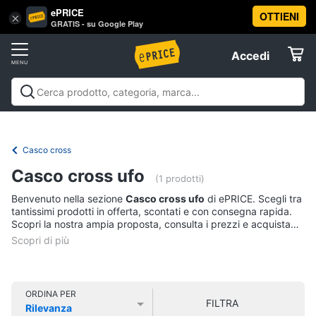
ePRICE
OTTIENI
Vai
×
Accedi
GRATIS - su Google Play
al
Registrati
menu
Accedi
Sport
Offerte
Abbigliamento
Sport
Abbigliamento sportivo
Sport outdoor
Sport
sportivo
Elettrodomestici
acquatici
Sport di squadra
Fitness e
T-
palestra
Campeggio
Offerte
Casco cross
shirt
Informatica
Casco cross ufo
Felpa
(1 prodotti)
Tuta
Benvenuto nella sezione
Casco cross ufo
di ePRICE. Scegli tra
Telefonia
tantissimi prodotti in offerta, scontati e con consegna rapida.
Scarpe
Scopri la nostra ampia proposta, consulta i prezzi e acquista
nike
comodamente online.
Tv
Vedi
e
tutti
Home
Cinema
ORDINA PER
FILTRA
Rilevanza