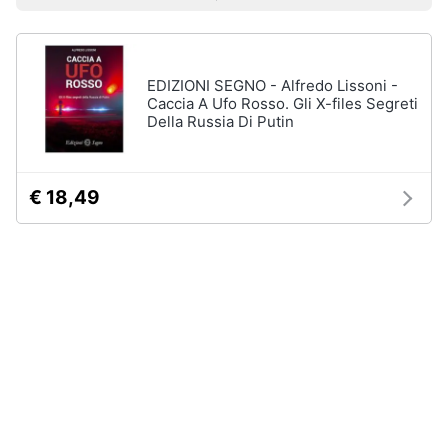
Prezzo più basso
Prezzo più alto
Valutazioni
Smart
Sport
home
outdoor
Mountain
bike
EDIZIONI SEGNO - Alfredo Lissoni -
Videogiochi
Caccia A Ufo Rosso. Gli X-files Segreti
Bici
Della Russia Di Putin
elettrica
Audio
Sci
e
musica
Borraccia
€ 18,49
Vedi
Clima
tutti
Arredo
Sport
acquatici
Brico
e
Kayak
Giardinaggio
Canne
da
pesca
Salute