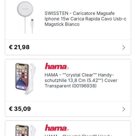
e
igiene
SWISSTEN - Caricatore Magsafe
Iphone 15w Carica Rapida Cavo Usb-c
Magstick Bianco
Beauty
Giocattoli
€ 21,98
Prima
infanzia
HAMA - ""crystal Clear"" Handy-
schutzhlle 13,8 Cm (5.42"") Cover
Fotografia
Transparent (00196938)
Casalinghi
€ 35,09
Abbigliamento
Sport