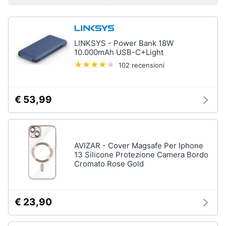
Prezzo più basso
Prezzo più alto
Valutazioni
Smart
home
LINKSYS - Power Bank 18W
Videogiochi
10.000mAh USB-C+Light
102 recensioni
Audio
e
musica
€ 53,99
Clima
AVIZAR - Cover Magsafe Per Iphone
Arredo
13 Silicone Protezione Camera Bordo
Cromato Rose Gold
Brico
e
Giardinaggio
€ 23,90
Salute