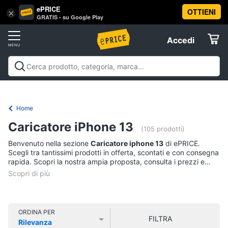
ePRICE
OTTIENI
Vai
×
Accedi
GRATIS - su Google Play
al
Registrati
menu
Accedi
Offerte
Offerte
Elettrodomestici
Home
Informatica
Caricatore iPhone 13
(105 prodotti)
Benvenuto nella sezione
Caricatore iphone 13
di ePRICE.
Telefonia
Scegli tra tantissimi prodotti in offerta, scontati e con consegna
rapida. Scopri la nostra ampia proposta, consulta i prezzi e
acquista comodamente online.
Tv
e
Home
Cinema
ORDINA PER
FILTRA
Rilevanza