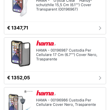
HAMA - ""crystal Clear"" Handy-
schutzhlle 15,5 Cm (6.1"") Cover
Transparent (00196967)
Animali
Motori
€ 1347,71
Libri,
cd
e
HAMA - 00196987 Custodia Per
dvd
Cellulare 17 Cm (6.7"") Cover Nero,
Trasparente
Festività
e
ricorrenze
€ 1352,05
Promozioni
HAMA - 00196986 Custodia Per
Servizi
Cellulare Cover Nero, Trasparente