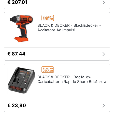
€ 207,01
Animali
Motori
BLACK & DECKER - Black&decker -
Avvitatore Ad Impulsi
Libri,
cd
e
€ 87,44
dvd
Festività
e
BLACK & DECKER - Bdc1a-qw
ricorrenze
Caricabatteria Rapido Share Bdc1a-qw
Promozioni
€ 23,80
Servizi