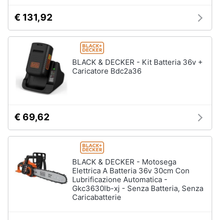
e
€ 131,92
igiene
Beauty
BLACK & DECKER - Kit Batteria 36v +
Giocattoli
Caricatore Bdc2a36
Prima
infanzia
€ 69,62
Fotografia
Casalinghi
BLACK & DECKER - Motosega
Elettrica A Batteria 36v 30cm Con
Lubrificazione Automatica -
Abbigliamento
Gkc3630lb-xj - Senza Batteria, Senza
Caricabatterie
Sport