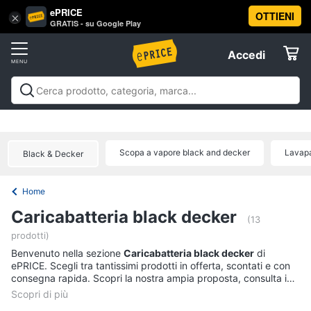
ePRICE
OTTIENI
Vai
×
Accedi
GRATIS - su Google Play
al
Registrati
menu
Accedi
Offerte
Offerte
Elettrodomestici
Scopa a vapore black and decker
Lavapa
Black & Decker
Informatica
Home
Telefonia
Caricabatteria black decker
(13
prodotti)
Tv
Benvenuto nella sezione
e
Caricabatteria black decker
di
ePRICE. Scegli tra tantissimi prodotti in offerta, scontati e con
Home
consegna rapida. Scopri la nostra ampia proposta, consulta i
Cinema
prezzi e acquista comodamente online.