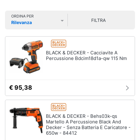
Smart
home
ORDINA PER
FILTRA
Rilevanza
Videogiochi
Prezzo più basso
Prezzo più alto
Valutazioni
Audio
e
BLACK & DECKER - Cacciavite A
musica
Percussione Bdcim18d1a-qw 115 Nm
Clima
€ 95,38
Arredo
Brico
e
BLACK & DECKER - Behs03k-qs
Giardinaggio
Martello A Percussione Black And
Decker - Senza Batteria E Caricatore -
650w - 84412
Salute