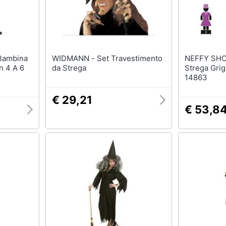
WIDMANN - Set Travestimento
NEFFY SHOP - Cost
n 4 A 6
da Strega
Strega Grigi
14863
€ 29,21
€ 53,8