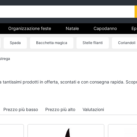
Organizzazione feste
Natale
Capodanno
Ep
entino
Carnevale
Regali per la festa del papà
Spada
Bacchetta magica
Stelle filanti
Coriandoli
ricorrenze
een
Boxing days
strega
Organizzazione feste
Natale
Bomboniere
Giochi per Natale
Palloncini
Albero di Natale
a tantissimi prodotti in offerta, scontati e con consegna rapida. Scop
Candeline
Babbo Natale
Confetti
Presepe
Vedi tutti
Vedi tutti
Prezzo più basso
Prezzo più alto
Valutazioni
Regali di natale
Regali di san valenti