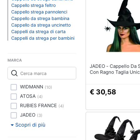
Clima
Nerf
Cappello strega feltro
Dinosauri
Cappello strega pannolenci
Arredo
Cappello da strega bambina
Barbie
Cappello da strega uncinetto
Puzzle
Brico e Giardinaggio
Cappelli da strega di carta
Cappelli da strega per bambini
Vedi tutti
Salute e igiene
Beauty
MARCA
JADEO - Cappello Da Strega
Regali per la festa de
Giocattoli
Con Ragno Taglia Unic
Per gli amanti della t
Per gli sportivi
Prima infanzia
WIDMANN
(
10
)
€ 30,58
Per gli amanti della 
ATOSA
(
4
)
Fotografia
Per gli amanti della b
RUBIES FRANCE
(
4
)
routine
Casalinghi
JADEO
(
3
)
Vedi tutti
Scopri di più
Abbigliamento