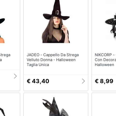
Regali di Natale per lui
Per chi ama le esperi
Regali di Natale per lei
Per gli sportivi
Regali di natale per teenager
Per gli amanti della b
routine
Regali di Natale per arredare
la casa
Per gli amanti della t
Vedi tutti
Vedi tutti
l papà
Regali festa della mamma
JADEO - Cappello Da Strega
Halloween
NIKCORP - Cappello Da Strega
a
Velluto Donna - Halloween
Con Decora
ecnologia
Per le mamme amanti della
Zucca Halloween
Taglia Unica
Halloween
moda
Maschera per travest
Per le mamme amanti della
moda
Costumi Halloween
beauty routine
€ 43,40
€ 8,99
eauty
Unghie finte
Per le mamme sportive
Per le mamme appassionate
Vedi tutti
di arredo
Vedi tutti