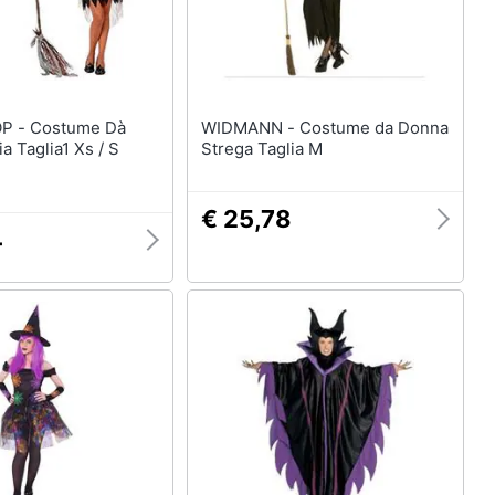
ume Dà
WIDMANN - Costume da Donna
a Taglia1 Xs / S
Strega Taglia M
€ 25,78
4