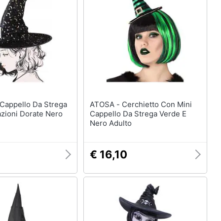
enze
Maschera per travestimenti
Costumi carnevale
eauty
Unghie finte
Parrucche
ecnologia
Vedi tutti
Boxing days
ATOSA - Cerchietto Con Mini
zioni Dorate Nero
Cappello Da Strega Verde E
Giocattoli - Boxing Days
Nero Adulto
imenti
€ 16,10