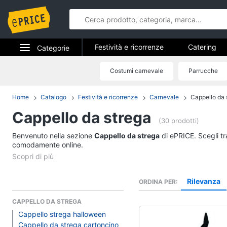
Festività e ricorrenze
Catering
Categorie
Regali di natale
Regali di san val
Elettrodomestici
Costumi carnevale
Parrucche
Festività e 
Regali festa della mamma
Hallow
Informatica
Home
Catalogo
Festività e ricorrenze
Carnevale
Cappello da 
Catering
Cappello da strega
Telefonia
Confetti
(30 prodotti)
Segnaposto
Benvenuto nella sezione
Tv e Home Cinema
Cappello da strega
di ePRICE. Scegli tr
Posate
comodamente online.
Smart home
Decorazioni torte
Vedi tutti
Videogiochi
Rilevanza
ORDINA PER
CAPPELLO DA STREGA
Audio e musica
Epifania
Cappello strega halloween
Cappello da strega cartoncino