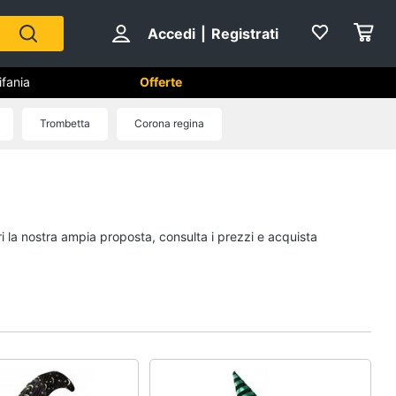
Accedi
|
Registrati
ifania
Offerte
Trombetta
Corona regina
Capodanno
Giochi per Natale
Scacchi
ri la nostra ampia proposta, consulta i prezzi e acquista
Fuochi d artificio
Petardi
Vedi tutti
no
Carnevale