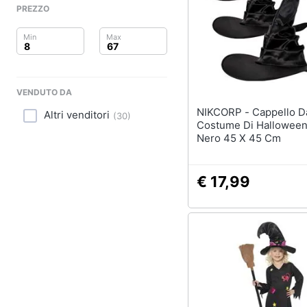
Sport
PREZZO
Animali
Motori
VENDUTO DA
Libri, cd e dvd
NIKCORP - Cappello Da Strega
Altri venditori
(
30
)
Festività e ricorrenze
Costume Di Halloween
Nero 45 X 45 Cm
Promozioni
€ 17,99