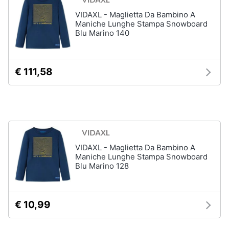
Chiodini
gioco
VIDAXL - Maglietta Da Bambino A
Animali
Maniche Lunghe Stampa Snowboard
Vedi
Blu Marino 140
tutti
Motori
€ 111,58
Libri,
Giochi
cd
da
e
giardino
dvd
e
da
spiaggia
Festività
Kayak
e
VIDAXL - Maglietta Da Bambino A
Palloncini
Maniche Lunghe Stampa Snowboard
ricorrenze
Blu Marino 128
Pallone
da
Promozioni
calcio
Palla
€ 10,99
Servizi
da
basket