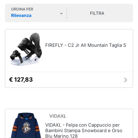
Smart
ORDINA PER
home
FILTRA
Rilevanza
Personaggi,
supereroi
Prezzo più basso
Prezzo più alto
Valutazioni
e
Videogiochi
action
figures
Audio
FIREFLY - C2 Jr All Mountain Taglia S
Thanos
e
Peppa
musica
Pig
Harry
Clima
Potter
€ 127,83
Spider-
Man
Arredo
Vedi
tutti
Brico
e
Giardinaggio
VIDAXL - Felpa con Cappuccio per
Bambini Stampa Snowboard e Orso
Veicoli,
Blu Marino 128
Salute
cavalcabili