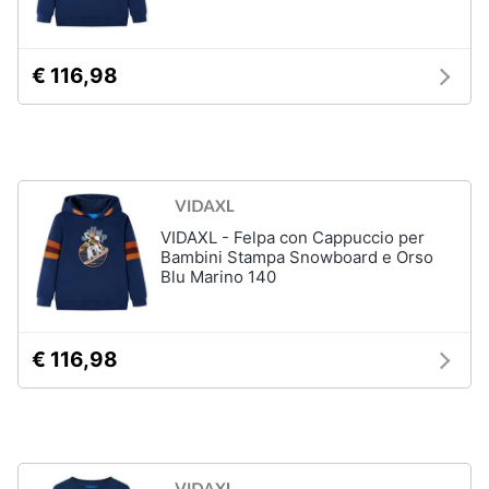
e
e
radiocomandati
igiene
Drone
€ 116,98
Macchinine
Beauty
Robot
giocattolo
Giocattoli
Modellini
Prima
Vedi
VIDAXL - Felpa con Cappuccio per
tutti
infanzia
Bambini Stampa Snowboard e Orso
Blu Marino 140
Fotografia
Mattoncini
e
€ 116,98
Casalinghi
costruzioni
Lego
Abbigliamento
Geomag
Mattoncini
Sport