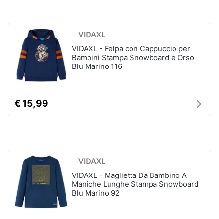
Assistenza
Vedi
clienti
tutti
Esci
VIDAXL - Felpa con Cappuccio per
Bambini Stampa Snowboard e Orso
Giochi
Blu Marino 116
di
società
e
da
tavolo
€ 15,99
Giochi
per
Natale
Scacchi
Bowling
Carte
VIDAXL - Maglietta Da Bambino A
pokemon
Maniche Lunghe Stampa Snowboard
Blu Marino 92
Vedi
tutti