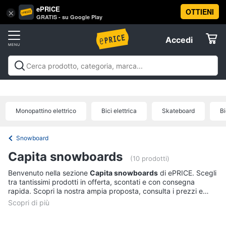
ePRICE
OTTIENI
Vai
×
Accedi
GRATIS - su Google Play
al
Registrati
menu
Accedi
Giocattoli
Offerte
Barbie,
Giocattoli
Barbie, bambole e peluche
Personaggi,
bambole
Elettrodomestici
supereroi e action figures
Veicoli, cavalcabili e
e
radiocomandati
Mattoncini e costruzioni
Giochi da
peluche
Monopattino elettrico
Bici elettrica
Skateboard
Bi
giardino e da spiaggia
Giochi di società e da
Informatica
Barbie
tavolo
Giochi educativi e creativi
Giochi prima
infanzia
Giochi di imitazione e armi giocattolo
Mobilità
Principesse
Snowboard
Disney
e sport
Offerte
Telefonia
Capita snowboards
Bambola
(10 prodotti)
Bambole
Benvenuto nella sezione
Capita snowboards
di ePRICE. Scegli
Tv
Reborn
tra tantissimi prodotti in offerta, scontati e con consegna
e
rapida. Scopri la nostra ampia proposta, consulta i prezzi e
Home
acquista comodamente online.
Vedi
Cinema
tutti