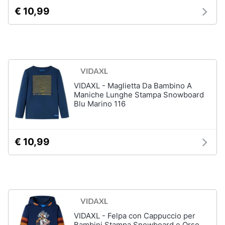
€ 10,99
Giochi
educativi
e
creativi
Puzzle
VIDAXL - Maglietta Da Bambino A
Mappamondo
Maniche Lunghe Stampa Snowboard
Geomag
Blu Marino 116
Mattoncini
Vedi
€ 10,99
tutti
Giochi
prima
infanzia
VIDAXL - Felpa con Cappuccio per
Bambola
Bambini Stampa Snowboard e Orso