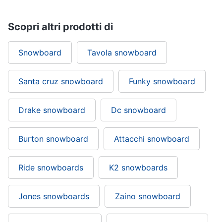
Vedi
tutti
Scopri altri prodotti di
Snowboard
Tavola snowboard
Mobilità
e
sport
Santa cruz snowboard
Funky snowboard
Monopattino
elettrico
Drake snowboard
Dc snowboard
Bici
elettrica
Burton snowboard
Attacchi snowboard
Skateboard
Bicicletta
Ride snowboards
K2 snowboards
Vedi
tutti
Jones snowboards
Zaino snowboard