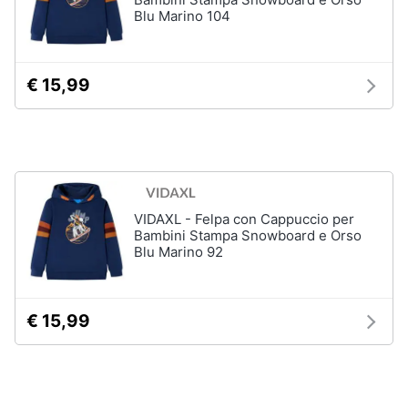
Blu Marino 104
Carillon
Peluche
Palestrina
€ 15,99
Vedi
tutti
Giochi
di
VIDAXL - Felpa con Cappuccio per
imitazione
Bambini Stampa Snowboard e Orso
e
Blu Marino 92
armi
giocattolo
Nerf
€ 15,99
Arco
Freccette
Nerf
fortnite