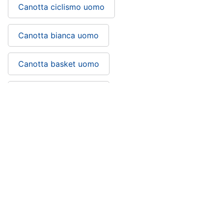
Canotta ciclismo uomo
Canotta bianca uomo
Canotta basket uomo
Canotta armani uomo
Canotta nike uomo: si trova nelle
categorie
Abbigliamento uomo
Abbigliamento
Vestiari
Abbigliamento sportivo