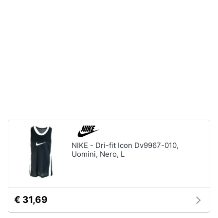
neonati
e
igiene
Copertina
neonato
Beauty
Vedi
tutti
Giocattoli
Prima
Scarpe
infanzia
Sneakers
Scarpe
Fotografia
nike
NIKE - Dri-fit Icon Dv9967-010,
Anfibi
Uomini, Nero, L
Casalinghi
Ciabatte
Vedi
Abbigliamento
tutti
€ 31,69
Sport