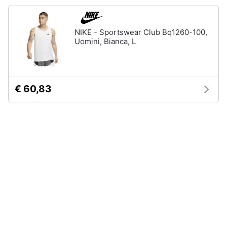
Assistenza
Tuta
clienti
Pantaloni
NIKE - Sportswear Club Bq1260-100,
Uomini, Bianca, L
Esci
Vedi
tutti
€ 60,83
Orologi
Apple
Watch
Smartwatch
Orologi
uomo
Orologi
donna
Vedi
tutti