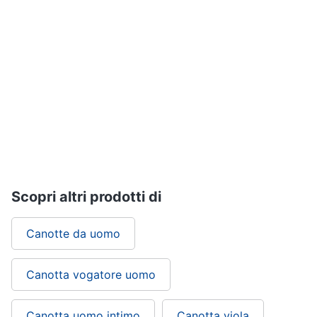
Gioielli
Anelli
Orecchini
Cavigliera
Collane
Vedi
tutti
Scopri altri prodotti di
Canotte da uomo
Canotta vogatore uomo
Canotta uomo intimo
Canotta viola