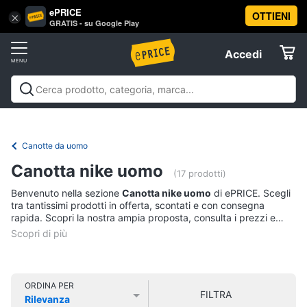
ePRICE
OTTIENI
Vai
×
Accedi
GRATIS - su Google Play
al
Registrati
menu
Accedi
Abbigliamento
Offerte
Donna
Abbigliamento
Donna
Uomo
Bambino
Scarpe
Accessori
Vest
Elettrodomestici
Intimo
donna
Canotte da uomo
Top
Informatica
Canotta nike uomo
(17 prodotti)
Cappotto
donna
Benvenuto nella sezione
Canotta nike uomo
di ePRICE. Scegli
Telefonia
tra tantissimi prodotti in offerta, scontati e con consegna
Felpa
rapida. Scopri la nostra ampia proposta, consulta i prezzi e
donna
acquista comodamente online.
Tv
Vedi
e
tutti
Home
Cinema
ORDINA PER
FILTRA
Rilevanza