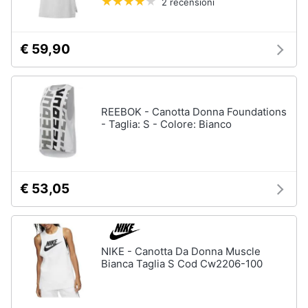
2 recensioni
Assistenza
Tuta
clienti
Pantaloni
€ 59,90
Esci
Vedi
tutti
REEBOK - Canotta Donna Foundations
- Taglia: S - Colore: Bianco
Orologi
Apple
Watch
Smartwatch
€ 53,05
Orologi
uomo
Orologi
donna
NIKE - Canotta Da Donna Muscle
Bianca Taglia S Cod Cw2206-100
Vedi
tutti