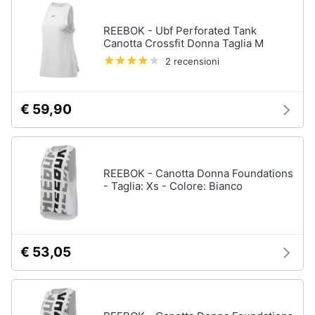
neonati
e
igiene
REEBOK - Ubf Perforated Tank
Copertina
neonato
Canotta Crossfit Donna Taglia M
2 recensioni
Beauty
Vedi
tutti
Giocattoli
€ 59,90
Prima
Scarpe
infanzia
Sneakers
REEBOK - Canotta Donna Foundations
Scarpe
- Taglia: Xs - Colore: Bianco
Fotografia
nike
Anfibi
Casalinghi
Ciabatte
€ 53,05
Vedi
Abbigliamento
tutti
Sport