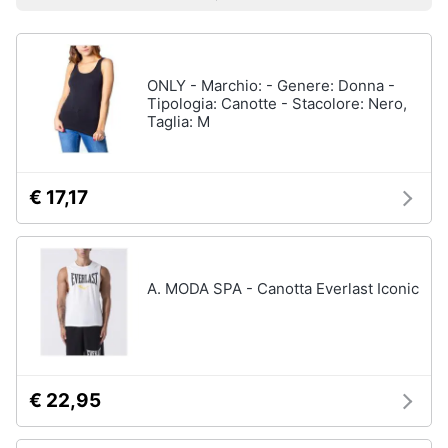
Prezzo più basso
Prezzo più alto
Valutazioni
Smart
Uomo
home
Felpa
uomo
ONLY - Marchio: - Genere: Donna -
Videogiochi
Cravatta
Tipologia: Canotte - Stacolore: Nero,
Taglia: M
Piumino
uomo
Audio
e
Giacca
musica
uomo
€ 17,17
Vedi
Clima
tutti
A. MODA SPA - Canotta Everlast Iconic
Arredo
Bambino
Brico
Scarpe
e
bambino
Giardinaggio
€ 22,95
Sandali
bambina
Salute
Vestiti