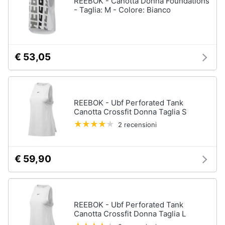
REEBOK - Canotta Donna Foundations
- Taglia: M - Colore: Bianco
Accessori
Animali
Sigaretta
elettronica
Motori
Borse
€ 53,05
Occhiali
da
Libri,
vista
cd
e
Occhiali
REEBOK - Ubf Perforated Tank
da
dvd
Canotta Crossfit Donna Taglia S
sole
2 recensioni
Vedi
Festività
tutti
e
ricorrenze
€ 59,90
Promozioni
Vestiari
T-
REEBOK - Ubf Perforated Tank
shirt
Servizi
Canotta Crossfit Donna Taglia L
Felpa