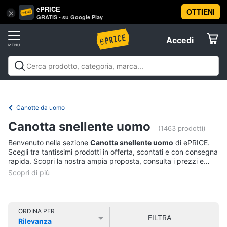
ePRICE
OTTIENI
Vai
×
Accedi
GRATIS - su Google Play
al
Registrati
menu
Accedi
Abbigliamento
Offerte
Donna
Abbigliamento
Donna
Uomo
Bambino
Scarpe
Accessori
Vest
Elettrodomestici
Intimo
donna
Canotte da uomo
Top
Informatica
Canotta snellente uomo
(1463 prodotti)
Cappotto
donna
Benvenuto nella sezione
Canotta snellente uomo
di ePRICE.
Telefonia
Scegli tra tantissimi prodotti in offerta, scontati e con consegna
Felpa
rapida. Scopri la nostra ampia proposta, consulta i prezzi e
donna
acquista comodamente online.
Tv
Vedi
e
tutti
Home
Cinema
ORDINA PER
FILTRA
Rilevanza