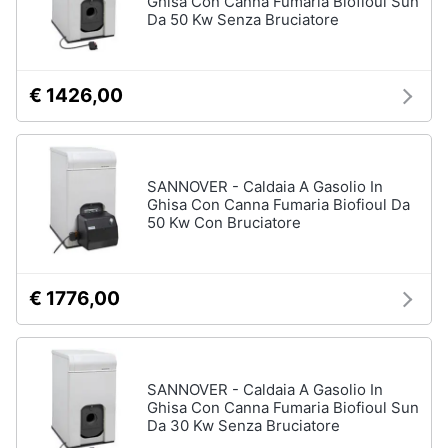
Ghisa Con Canna Fumaria Biofioul Sun
Ventilatore
e
Da 50 Kw Senza Bruciatore
da
igiene
soffitto
Ventilatore
Beauty
€ 1426,00
Dyson
Vedi
Giocattoli
tutti
SANNOVER - Caldaia A Gasolio In
Prima
Ghisa Con Canna Fumaria Biofioul Da
infanzia
50 Kw Con Bruciatore
Accessori
climatizzazione
Fotografia
Termostato
€ 1776,00
Termostato
caldaia
Casalinghi
Rivestimento
camino
Abbigliamento
SANNOVER - Caldaia A Gasolio In
Cornice
Ghisa Con Canna Fumaria Biofioul Sun
camino
Da 30 Kw Senza Bruciatore
Sport