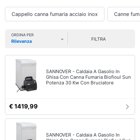
fissi
Smart
home
Condizionatore
Cappello canna fumaria acciaio inox
Canne fuma
monosplit
Condizionatori
Videogiochi
dual
ORDINA PER
split
FILTRA
Rilevanza
Audio
Condizionatori
Prezzo più basso
Prezzo più alto
Valutazioni
e
trial
musica
split
Vedi
SANNOVER - Caldaia A Gasolio In
Clima
tutti
Ghisa Con Canna Fumaria Biofioul Sun
Potenza 30 Kw Con Bruciatore
Arredo
Ventilatori
€ 1419,99
e
Brico
Trattamento
e
dell'aria
Giardinaggio
Deumidificatore
SANNOVER - Caldaia A Gasolio In
Ventilatore
Salute