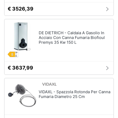
Assistenza
€ 3526,39
clienti
Esci
DE DIETRICH - Caldaia A Gasolio In
Acciaio Con Canna Fumaria Biofioul
Premys 35 Kw 150 L
€ 3637,99
VIDAXL - Spazzola Rotonda Per Canna
Fumaria Diametro 25 Cm