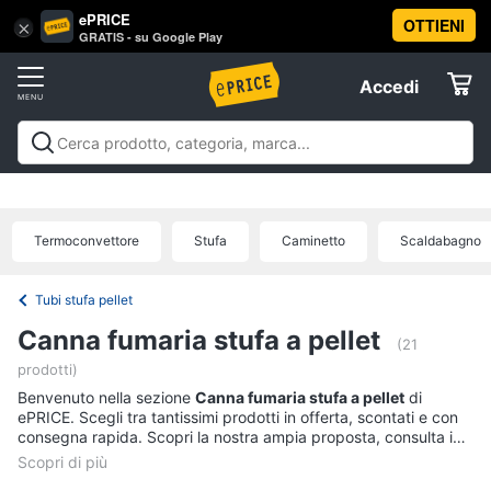
ePRICE
OTTIENI
Vai
×
Accedi
GRATIS - su Google Play
al
Registrati
menu
Accedi
Clima
Offerte
Riscaldamento
Clima
Riscaldamento
Condizionatori
Ventilatori e
Elettrodomestici
Trattamento dell'aria
Accessori climatizzazione
Offerte
Termoventilatore
Termoconvettore
Termoconvettore
Stufa
Caminetto
Scaldabagno
Informatica
Stufetta
Radiatore
Tubi stufa pellet
Telefonia
Canna fumaria stufa a pellet
Vedi
(21
tutti
prodotti)
Tv
Benvenuto nella sezione
Canna fumaria stufa a pellet
di
e
ePRICE. Scegli tra tantissimi prodotti in offerta, scontati e con
Home
consegna rapida. Scopri la nostra ampia proposta, consulta i
Cinema
Condizionatori
prezzi e acquista comodamente online.
Condizionatori