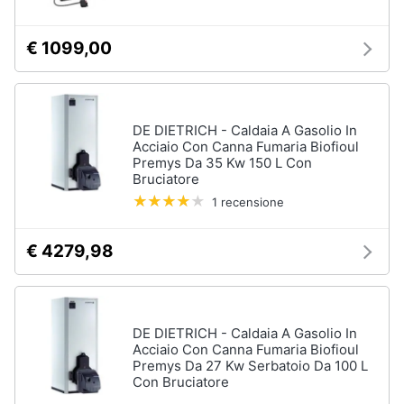
Vedi
tutti
Animali
€ 1099,00
Motori
DE DIETRICH - Caldaia A Gasolio In
Libri,
Acciaio Con Canna Fumaria Biofioul
cd
Premys Da 35 Kw 150 L Con
e
Bruciatore
dvd
1 recensione
Festività
€ 4279,98
e
ricorrenze
Promozioni
DE DIETRICH - Caldaia A Gasolio In
Acciaio Con Canna Fumaria Biofioul
Premys Da 27 Kw Serbatoio Da 100 L
Servizi
Con Bruciatore