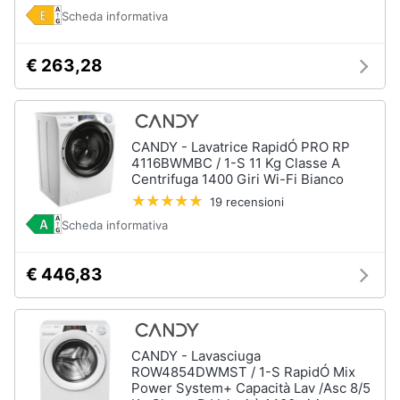
e
Scheda informativa
igiene
€ 263,28
Beauty
Giocattoli
CANDY - Lavatrice RapidÓ PRO RP
4116BWMBC / 1-S 11 Kg Classe A
Prima
Centrifuga 1400 Giri Wi-Fi Bianco
infanzia
19 recensioni
Scheda informativa
Fotografia
€ 446,83
Casalinghi
Abbigliamento
CANDY - Lavasciuga
ROW4854DWMST / 1-S RapidÓ Mix
Power System+ Capacità Lav /Asc 8/5
Sport