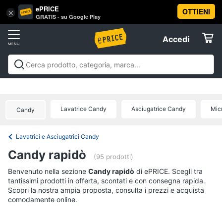
ePRICE
OTTIENI
Vai
×
Accedi
GRATIS - su Google Play
al
Registrati
menu
Accedi
Offerte
Offerte
Elettrodomestici
Lavatrice Candy
Asciugatrice Candy
Mic
Candy
Informatica
Lavatrici e Asciugatrici Candy
Telefonia
Candy rapidò
(95 prodotti)
Tv
Benvenuto nella sezione
Candy rapidò
di ePRICE. Scegli tra
tantissimi prodotti in offerta, scontati e con consegna rapida.
e
Scopri la nostra ampia proposta, consulta i prezzi e acquista
Home
comodamente online.
Cinema