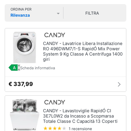
Smart
ORDINA PER
home
FILTRA
Rilevanza
Prezzo più basso
Prezzo più alto
Valutazioni
Videogiochi
Audio
CANDY - Lavatrice Libera Installazione
e
RO 496DWM7/1-S RapidÓ Mix Power
musica
System 9 Kg Classe A Centrifuga 1400
giri
Scheda informativa
Clima
€ 337,99
Arredo
Brico
e
CANDY - Lavastoviglie RapidÓ CI
Giardinaggio
3E7L0W2 da Incasso a Scopmarsa
Totale Classe C Capacità 13 Coperti
1 recensione
Salute