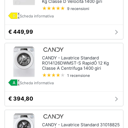
Kg Classe D Velocità 1400 giri
9 recensioni
Animali
Scheda informativa
Motori
€ 449,99
Libri,
cd
e
CANDY - Lavatrice Standard
dvd
RO14126DWMST-S RapidÓ 12 Kg
Classe A Centrifuga 1400 giri
1 recensione
Festività
e
Scheda informativa
ricorrenze
€ 394,80
Promozioni
Servizi
CANDY - Lavatrice Standard 31018825