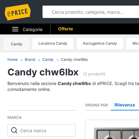
Offerte
Categorie
Elettrodomestici
Lavatrice Candy
Asciugatrice Candy
Mic
Candy
Informatica
Home
Brand
Candy
Candy chw6lbx
Candy chw6lbx
Telefonia
(2 prodotti)
Tv e Home Cinema
Benvenuto nella sezione
Candy chw6lbx
di ePRICE. Scegli tra ta
comodamente online.
Smart home
Rilevanza
ORDINA PER
Videogiochi
MARCA
Audio e musica