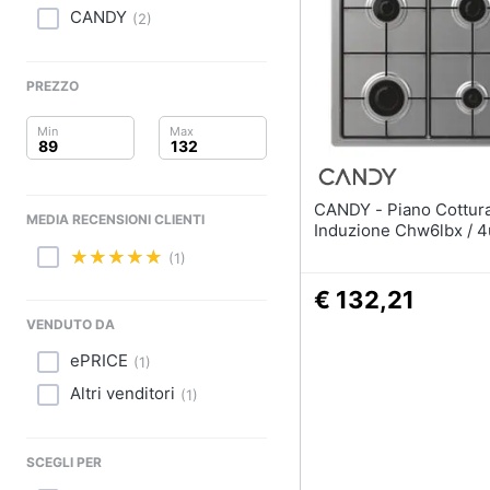
Clima
CANDY
(
2
)
Arredo
PREZZO
Brico e Giardinaggio
Salute e igiene
Beauty
CANDY - Piano Cottura Ad
MEDIA RECENSIONI CLIENTI
Induzione Chw6lbx / 
Giocattoli
(1)
Prima infanzia
€ 132,21
VENDUTO DA
Fotografia
ePRICE
(
1
)
Altri venditori
Casalinghi
(
1
)
Abbigliamento
SCEGLI PER