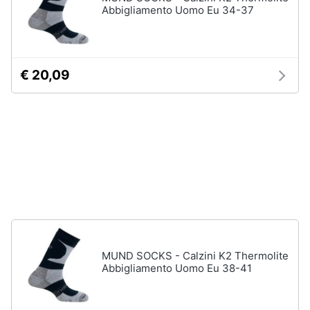
Abbigliamento Uomo Eu 34-37
Vedi
Animali
tutti
Motori
€ 20,09
Fitness
e
Libri,
palestra
cd
e
Tapis
roulant
dvd
Cronometro
Tapis
Festività
roulant
e
elettrico
ricorrenze
Magnesio
supremo
Promozioni
MUND SOCKS - Calzini K2 Thermolite
Vedi
Abbigliamento Uomo Eu 38-41
tutti
Servizi