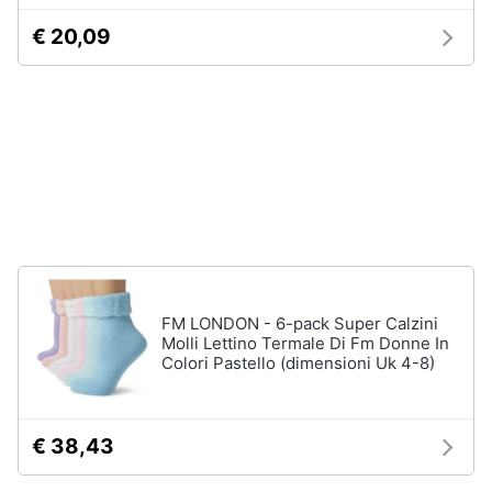
Assistenza
€ 20,09
clienti
Campeggio
Barbecue
Esci
Borraccia
Torcia
Borraccia
termica
Vedi
tutti
FM LONDON - 6-pack Super Calzini
Molli Lettino Termale Di Fm Donne In
Colori Pastello (dimensioni Uk 4-8)
€ 38,43