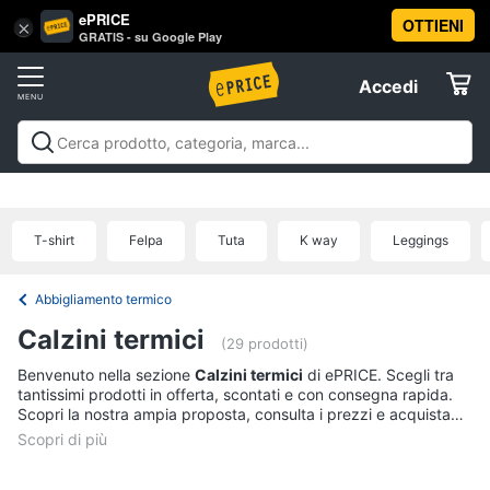
ePRICE
OTTIENI
Vai
×
Accedi
GRATIS - su Google Play
al
Registrati
menu
Accedi
Sport
Offerte
Abbigliamento
Sport
Abbigliamento sportivo
Sport outdoor
Sport
sportivo
Elettrodomestici
acquatici
Sport di squadra
Fitness e
T-
palestra
Campeggio
Offerte
T-shirt
Felpa
Tuta
K way
Leggings
shirt
Informatica
Felpa
Abbigliamento termico
Tuta
Telefonia
Calzini termici
Scarpe
(29 prodotti)
nike
Benvenuto nella sezione
Calzini termici
di ePRICE. Scegli tra
Tv
tantissimi prodotti in offerta, scontati e con consegna rapida.
Vedi
e
Scopri la nostra ampia proposta, consulta i prezzi e acquista
tutti
Home
comodamente online.
Cinema