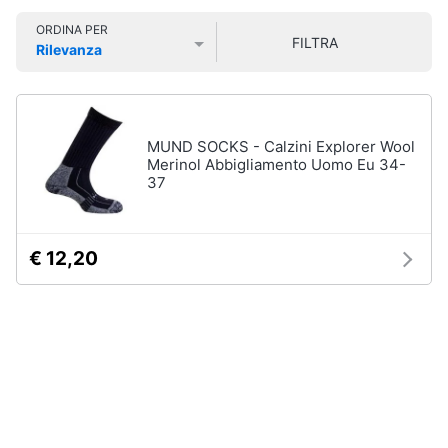
Smart
Sport
ORDINA PER
home
outdoor
FILTRA
Rilevanza
Mountain
Prezzo più basso
Prezzo più alto
Valutazioni
bike
Videogiochi
Bici
elettrica
Audio
MUND SOCKS - Calzini Explorer Wool
Sci
e
Merinol Abbigliamento Uomo Eu 34-
37
musica
Borraccia
Vedi
Clima
tutti
€ 12,20
Arredo
Sport
acquatici
Brico
e
Kayak
Giardinaggio
Canne
da
pesca
Salute