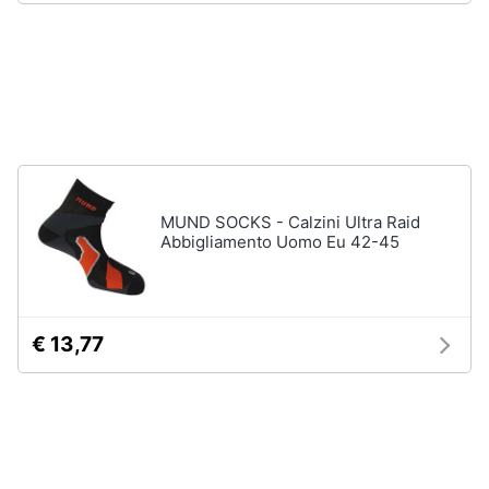
Accessori
Animali
Sigaretta
elettronica
Motori
Borse
Occhiali
da
Libri,
vista
cd
e
Occhiali
MUND SOCKS - Calzini Ultra Raid
da
dvd
Abbigliamento Uomo Eu 42-45
sole
Vedi
Festività
tutti
e
ricorrenze
€ 13,77
Promozioni
Vestiari
T-
shirt
Servizi
Felpa