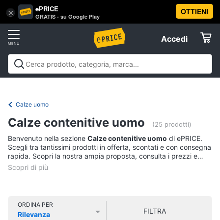
ePRICE
OTTIENI
Vai
×
Accedi
GRATIS - su Google Play
al
Registrati
menu
Accedi
Abbigliamento
Offerte
Donna
Abbigliamento
Donna
Uomo
Bambino
Scarpe
Accessori
Vest
Elettrodomestici
Intimo
donna
Calze uomo
Top
Informatica
Calze contenitive uomo
(25 prodotti)
Cappotto
donna
Benvenuto nella sezione
Calze contenitive uomo
di ePRICE.
Telefonia
Scegli tra tantissimi prodotti in offerta, scontati e con consegna
Felpa
rapida. Scopri la nostra ampia proposta, consulta i prezzi e
donna
acquista comodamente online.
Tv
Vedi
e
tutti
Home
Cinema
ORDINA PER
FILTRA
Rilevanza