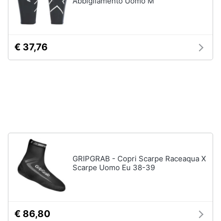
Abbigliamento Uomo M
Gioielli
Anelli
€ 37,76
Orecchini
Cavigliera
Collane
Vedi
tutti
GRIPGRAB - Copri Scarpe Raceaqua X
Scarpe Uomo Eu 38-39
€ 86,80