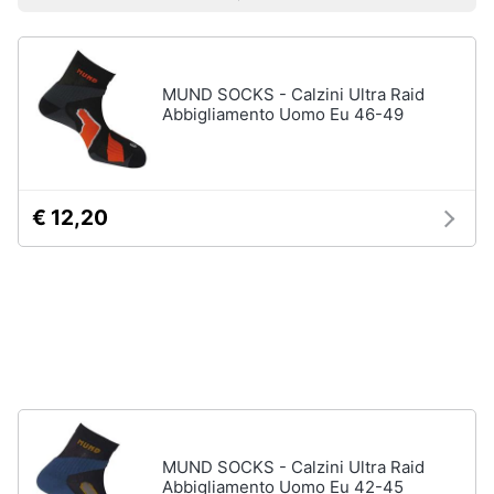
Prezzo più basso
Prezzo più alto
Valutazioni
Smart
Uomo
home
Felpa
uomo
MUND SOCKS - Calzini Ultra Raid
Videogiochi
Cravatta
Abbigliamento Uomo Eu 46-49
Piumino
uomo
Audio
e
Giacca
musica
uomo
€ 12,20
Vedi
Clima
tutti
Arredo
Bambino
Brico
Scarpe
e
bambino
Giardinaggio
Sandali
bambina
MUND SOCKS - Calzini Ultra Raid
Abbigliamento Uomo Eu 42-45
Salute
Vestiti