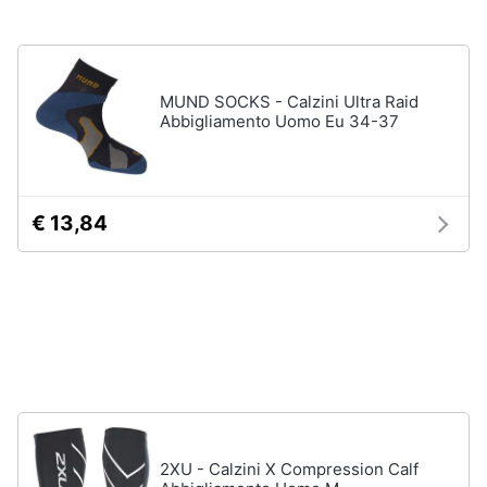
Assistenza
Tuta
clienti
Pantaloni
Esci
Vedi
MUND SOCKS - Calzini Ultra Raid
tutti
Abbigliamento Uomo Eu 34-37
Orologi
€ 13,84
Apple
Watch
Smartwatch
Orologi
uomo
Orologi
donna
Vedi
tutti
2XU - Calzini X Compression Calf