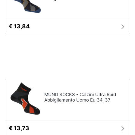
neonati
e
igiene
Copertina
neonato
€ 13,84
Beauty
Vedi
tutti
Giocattoli
Prima
Scarpe
infanzia
Sneakers
Scarpe
Fotografia
nike
Anfibi
MUND SOCKS - Calzini Ultra Raid
Casalinghi
Abbigliamento Uomo Eu 34-37
Ciabatte
Vedi
Abbigliamento
tutti
€ 13,73
Sport