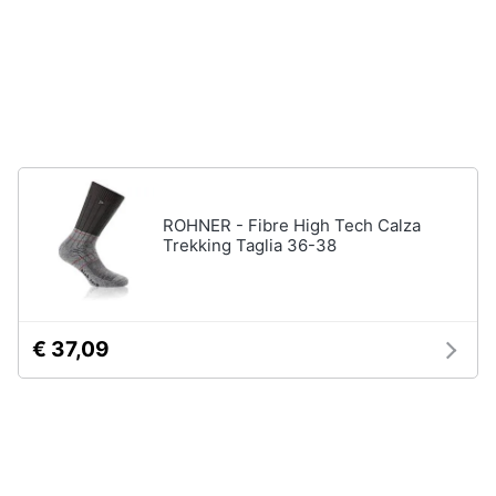
Gioielli
Anelli
Orecchini
Cavigliera
Collane
ROHNER - Fibre High Tech Calza
Vedi
Trekking Taglia 36-38
tutti
€ 37,09