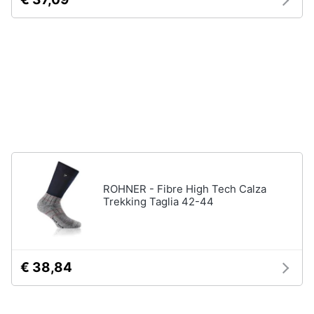
Assistenza
Tuta
clienti
Pantaloni
Esci
Vedi
tutti
Orologi
Apple
Watch
Smartwatch
ROHNER - Fibre High Tech Calza
Trekking Taglia 42-44
Orologi
uomo
Orologi
donna
€ 38,84
Vedi
tutti