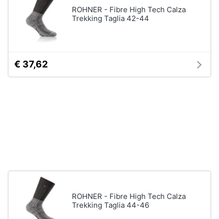
neonati
e
ROHNER - Fibre High Tech Calza
igiene
Trekking Taglia 42-44
Copertina
neonato
Beauty
Vedi
tutti
€ 37,62
Giocattoli
Prima
Scarpe
infanzia
Sneakers
Scarpe
Fotografia
nike
Anfibi
Casalinghi
Ciabatte
Vedi
Abbigliamento
tutti
ROHNER - Fibre High Tech Calza
Trekking Taglia 44-46
Sport