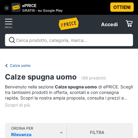
ePRICE
OTTIENI
Vai
×
Accedi
GRATIS - su Google Play
al
Registrati
menu
Accedi
Abbigliamento
Offerte
Donna
Abbigliamento
Donna
Uomo
Bambino
Scarpe
Accessori
Vest
Elettrodomestici
Intimo
donna
Calze uomo
Top
Informatica
Calze spugna uomo
(99 prodotti)
Cappotto
donna
Benvenuto nella sezione
Calze spugna uomo
di ePRICE. Scegli
Telefonia
tra tantissimi prodotti in offerta, scontati e con consegna
Felpa
rapida. Scopri la nostra ampia proposta, consulta i prezzi e
donna
acquista comodamente online.
Tv
Vedi
e
tutti
Home
Cinema
ORDINA PER
FILTRA
Rilevanza