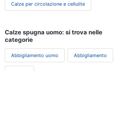
Calze per circolazione e cellulite
Calze spugna uomo: si trova nelle
categorie
Abbigliamento uomo
Abbigliamento
Vestiari
ePRICE ti serve
ePRICE
Chi siamo
ePRICE per le aziende
Vendi sul marketplace
Lavora con noi
Newsletter