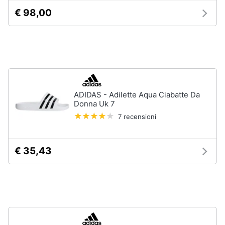
neonati
e
€ 98,00
igiene
Copertina
neonato
Beauty
Vedi
tutti
Giocattoli
ADIDAS - Adilette Aqua Ciabatte Da
Prima
Scarpe
Donna Uk 7
infanzia
Sneakers
7 recensioni
Scarpe
Fotografia
nike
€ 35,43
Anfibi
Casalinghi
Ciabatte
Vedi
Abbigliamento
tutti
Sport