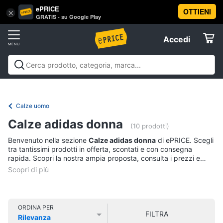
ePRICE
OTTIENI
Vai
×
Accedi
GRATIS - su Google Play
al
Registrati
menu
Accedi
Abbigliamento
Offerte
Donna
Abbigliamento
Donna
Uomo
Bambino
Scarpe
Accessori
Vest
Elettrodomestici
Intimo
donna
Calze uomo
Top
Informatica
Calze adidas donna
(10 prodotti)
Cappotto
donna
Benvenuto nella sezione
Calze adidas donna
di ePRICE. Scegli
Telefonia
tra tantissimi prodotti in offerta, scontati e con consegna
Felpa
rapida. Scopri la nostra ampia proposta, consulta i prezzi e
donna
acquista comodamente online.
Tv
Vedi
e
tutti
Home
Cinema
ORDINA PER
FILTRA
Rilevanza