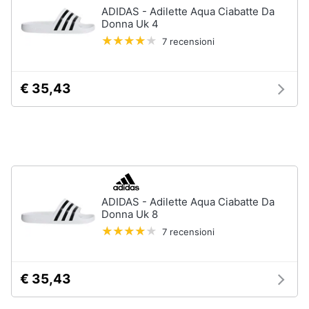
ADIDAS - Adilette Aqua Ciabatte Da
Accessori
Donna Uk 4
Animali
Sigaretta
7 recensioni
elettronica
Motori
Borse
€ 35,43
Occhiali
da
Libri,
vista
cd
e
Occhiali
da
dvd
sole
Vedi
Festività
tutti
e
ADIDAS - Adilette Aqua Ciabatte Da
ricorrenze
Donna Uk 8
7 recensioni
Promozioni
Vestiari
T-
€ 35,43
shirt
Servizi
Felpa