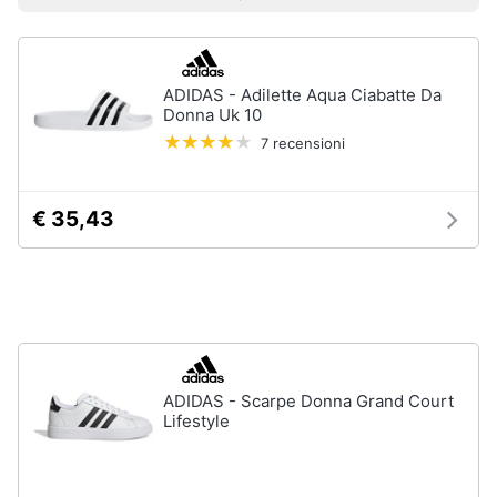
Prezzo più basso
Prezzo più alto
Valutazioni
Smart
Uomo
home
Felpa
uomo
ADIDAS - Adilette Aqua Ciabatte Da
Videogiochi
Cravatta
Donna Uk 10
Piumino
7 recensioni
uomo
Audio
e
Giacca
musica
uomo
€ 35,43
Vedi
Clima
tutti
Arredo
Bambino
Brico
Scarpe
ADIDAS - Scarpe Donna Grand Court
e
bambino
Lifestyle
Giardinaggio
Sandali
bambina
Salute
Vestiti