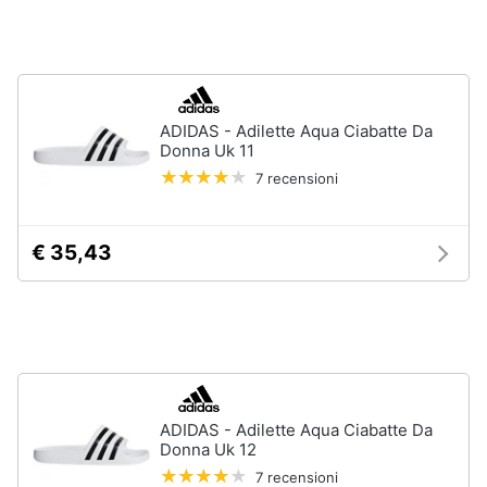
Assistenza
Tuta
clienti
Pantaloni
Esci
Vedi
tutti
ADIDAS - Adilette Aqua Ciabatte Da
Donna Uk 11
7 recensioni
Orologi
Apple
€ 35,43
Watch
Smartwatch
Orologi
uomo
Orologi
donna
ADIDAS - Adilette Aqua Ciabatte Da
Vedi
Donna Uk 12
tutti
7 recensioni