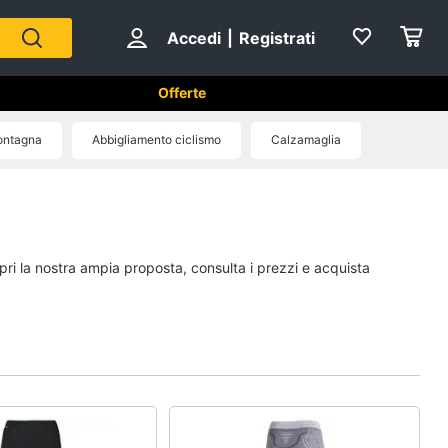
Accedi
|
Registrati
Offerte
ontagna
Abbigliamento ciclismo
Calzamaglia
Sport di squadra
Scarpe da calcio
Pallone da calcio
pri la nostra ampia proposta, consulta i prezzi e acquista
Palla da basket
Palla
Vedi tutti