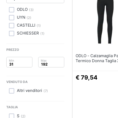
Clima
Tapis roulant
Cronometro
ODLO
(
3
)
Arredo
Tapis roulant elettrico
UYN
(
2
)
Magnesio supremo
Brico e Giardinaggio
CASTELLI
(
1
)
SCHIESSER
Vedi tutti
(
1
)
Salute e igiene
Beauty
PREZZO
ODLO - Calzamaglia Pantalone
Giocattoli
Termico Donna Taglia 
Prima infanzia
€ 79,54
VENDUTO DA
Fotografia
Altri venditori
(
7
)
Casalinghi
Abbigliamento
TAGLIA
S
(
2
)