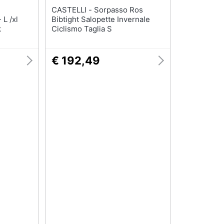
CASTELLI - Sorpasso Ros
 L /xl
Bibtight Salopette Invernale
k
Ciclismo Taglia S
€ 192,49