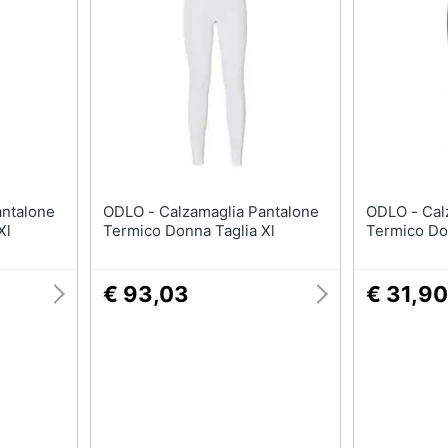
Barbecue
Borraccia
Torcia
Borraccia termica
Vedi tutti
ODLO - Calzamaglia Pantalone
ODLO - Calzamaglia Pantalone
Xl
Termico Donna Taglia Xl
Termico Do
€ 93,03
€ 31,90