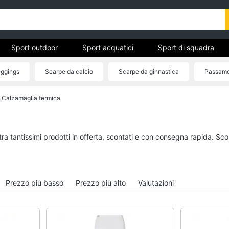
Sport outdoor
Sport acquatici
Sport di squadra
ggings
Scarpe da calcio
Scarpe da ginnastica
Passam
Calzamaglia termica
ivo
Sport outdoor
Sport acquatici
Mountain bike
Kayak
Bici elettrica
Canne da pesca
ra tantissimi prodotti in offerta, scontati e con consegna rapida. Sco
Sci
Salvagente
Borraccia
Canoa
Vedi tutti
Vedi tutti
Prezzo più basso
Prezzo più alto
Valutazioni
Campeggio