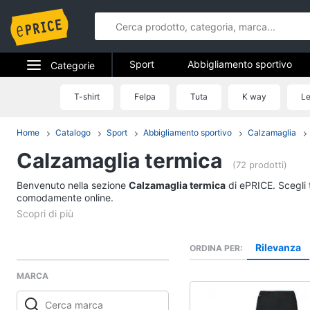
Sport
Abbigliamento sportivo
Categorie
Fitness e palestra
Campeggio
Elettrodomestici
T-shirt
Felpa
Tuta
K way
Le
Sport
Informatica
Home
Catalogo
Sport
Abbigliamento sportivo
Calzamaglia
Abbigliamento sport
Calzamaglia termica
Telefonia
T-shirt
(72 prodotti)
Felpa
Benvenuto nella sezione
Tv e Home Cinema
Calzamaglia termica
di ePRICE. Scegli t
Tuta
comodamente online.
Smart home
Scarpe nike
Vedi tutti
Videogiochi
Rilevanza
ORDINA PER
MARCA
Audio e musica
Fitness e palestra