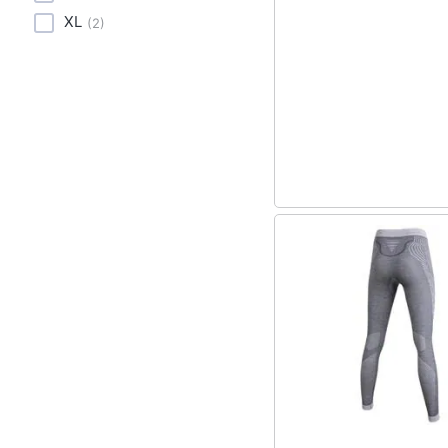
Sport
XL
(
2
)
Animali
Motori
Libri, cd e dvd
Festività e ricorrenze
Promozioni