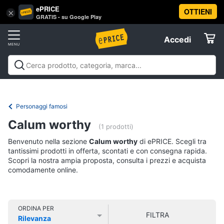
ePRICE
OTTIENI
Vai
×
Accedi
GRATIS - su Google Play
al
Registrati
menu
Accedi
Libri,
Offerte
cd
e
Libri, cd e dvd
Libri
Dvd e Blu-ray
Cd
dvd
Elettrodomestici
musicali
Personaggi
Offerte
Personaggi famosi
Libri
Informatica
Calum worthy
Religione
(1 prodotti)
e
Benvenuto nella sezione
Calum worthy
di ePRICE. Scegli tra
Spiritualità
Telefonia
tantissimi prodotti in offerta, scontati e con consegna rapida.
Attualità,
Scopri la nostra ampia proposta, consulta i prezzi e acquista
politica
comodamente online.
Tv
e
e
diritto
Home
Libri
Cinema
di
ORDINA PER
FILTRA
Cucina
Rilevanza