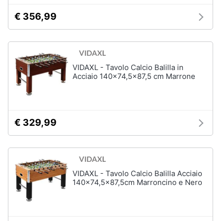
Carillon
€ 356,99
Peluche
Palestrina
Vedi
tutti
VIDAXL - Tavolo Calcio Balilla in
Acciaio 140x74,5x87,5 cm Marrone
Giochi
di
€ 329,99
imitazione
e
armi
giocattolo
Nerf
VIDAXL - Tavolo Calcio Balilla Acciaio
Arco
140x74,5x87,5cm Marroncino e Nero
Freccette
Nerf
fortnite