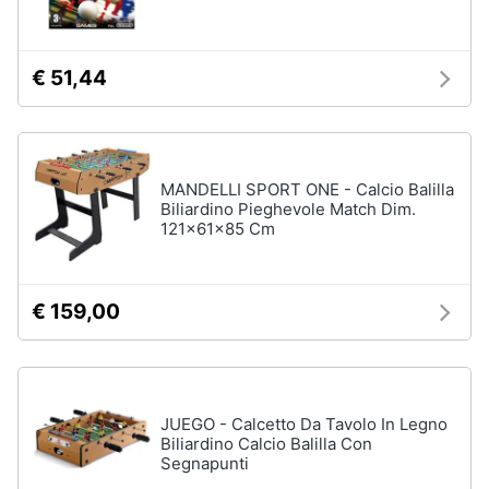
Assistenza
Vedi
clienti
tutti
€ 51,44
Esci
Giochi
di
società
MANDELLI SPORT ONE - Calcio Balilla
e
da
Biliardino Pieghevole Match Dim.
tavolo
121x61x85 Cm
Giochi
per
Natale
€ 159,00
Scacchi
Bowling
Carte
pokemon
JUEGO - Calcetto Da Tavolo In Legno
Biliardino Calcio Balilla Con
Vedi
Segnapunti
tutti