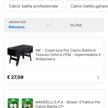
Smart
Calcio balilla professionale
Calcio balilla garlan
home
Personaggi,
supereroi
e
Videogiochi
ORDINA PER
action
FILTRA
Rilevanza
figures
Prezzo più basso
Prezzo più alto
Valutazioni
Audio
Thanos
e
Peppa
musica
Pig
INF - Copertura Per Calcio Balilla In
Harry
Tessuto Oxford 210d - Impermeabile E
Clima
Potter
Antipolvere
Spider-
Man
Arredo
€ 27,09
Vedi
tutti
Brico
e
Giardinaggio
MANDELLI S.P.A - Blisetr 4 Palline Per
Veicoli,
Calcio Balilla Cf1
Salute
cavalcabili