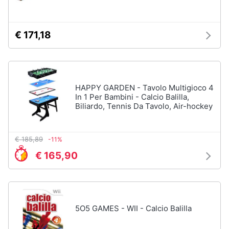
Chiodini
gioco
Animali
Vedi
€ 171,18
tutti
Motori
Libri,
Giochi
cd
HAPPY GARDEN - Tavolo Multigioco 4
da
In 1 Per Bambini - Calcio Balilla,
e
giardino
Biliardo, Tennis Da Tavolo, Air-hockey
dvd
e
da
spiaggia
Festività
€ 185,89
-11%
Kayak
e
€ 165,90
Palloncini
ricorrenze
Pallone
da
Promozioni
calcio
Palla
5O5 GAMES - WII - Calcio Balilla
Servizi
da
basket