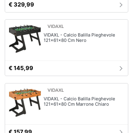
€ 329,99
Vedi
tutti
VIDAXL - Calcio Balilla Pieghevole
Mobilità
121x61x80 Cm Nero
e
sport
Monopattino
elettrico
€ 145,99
Bici
elettrica
Skateboard
Bicicletta
VIDAXL - Calcio Balilla Pieghevole
Vedi
121x61x80 Cm Marrone Chiaro
tutti
€ 157,99