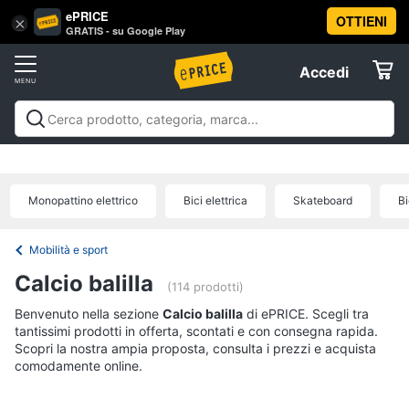
ePRICE
OTTIENI
Vai
×
Accedi
GRATIS - su Google Play
al
Registrati
menu
Accedi
Giocattoli
Offerte
Barbie,
Giocattoli
Barbie, bambole e peluche
Personaggi,
bambole
Elettrodomestici
supereroi e action figures
Veicoli, cavalcabili e
e
radiocomandati
Mattoncini e costruzioni
Giochi da
peluche
Monopattino elettrico
Bici elettrica
Skateboard
Bi
giardino e da spiaggia
Giochi di società e da
Informatica
Barbie
tavolo
Giochi educativi e creativi
Giochi prima
infanzia
Giochi di imitazione e armi giocattolo
Mobilità
Principesse
Mobilità e sport
Disney
e sport
Offerte
Telefonia
Calcio balilla
Bambola
(114 prodotti)
Bambole
Benvenuto nella sezione
Tv
Calcio balilla
di ePRICE. Scegli tra
Reborn
tantissimi prodotti in offerta, scontati e con consegna rapida.
e
Scopri la nostra ampia proposta, consulta i prezzi e acquista
Home
Vedi
comodamente online.
Cinema
tutti