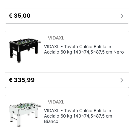
€ 35,00
Giochi
educativi
e
creativi
Puzzle
VIDAXL - Tavolo Calcio Balilla in
Acciaio 60 kg 140x74,5x87,5 cm Nero
Mappamondo
Geomag
Mattoncini
€ 335,99
Vedi
tutti
VIDAXL - Tavolo Calcio Balilla in
Giochi
Acciaio 60 kg 140x74,5x87,5 cm
prima
Bianco
infanzia
Bambola