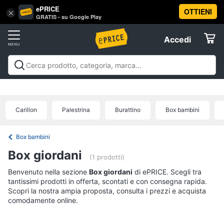
ePRICE
OTTIENI
Vai
×
Accedi
GRATIS - su Google Play
al
Registrati
menu
Accedi
Giocattoli
Offerte
Barbie,
Giocattoli
Barbie, bambole e peluche
Personaggi,
bambole
Elettrodomestici
supereroi e action figures
Veicoli, cavalcabili e
e
radiocomandati
Mattoncini e costruzioni
Giochi da
peluche
Carillon
Palestrina
Burattino
Box bambini
giardino e da spiaggia
Giochi di società e da
Informatica
Barbie
tavolo
Giochi educativi e creativi
Giochi prima
infanzia
Giochi di imitazione e armi giocattolo
Mobilità
Principesse
Box bambini
Disney
e sport
Offerte
Telefonia
Box giordani
Bambola
(1 prodotti)
Bambole
Benvenuto nella sezione
Tv
Box giordani
di ePRICE. Scegli tra
Reborn
tantissimi prodotti in offerta, scontati e con consegna rapida.
e
Scopri la nostra ampia proposta, consulta i prezzi e acquista
Home
Vedi
comodamente online.
Cinema
tutti