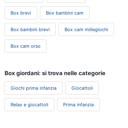
Box brevi
Box bambini cam
Giochi
educativi
e
Box bambini brevi
Box cam millegiochi
creativi
Puzzle
Box cam orso
Mappamondo
Geomag
Mattoncini
Box giordani: si trova nelle categorie
Vedi
tutti
Giochi prima infanzia
Giocattoli
Relax e giocattoli
Prima infanzia
Giochi
prima
infanzia
Bambola