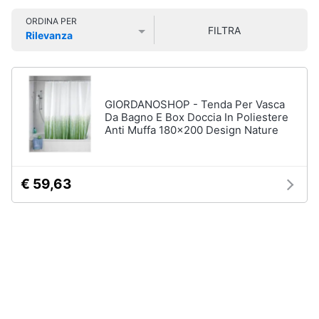
Smart
ORDINA PER
home
FILTRA
Rilevanza
Personaggi,
supereroi
Prezzo più basso
Prezzo più alto
Valutazioni
e
Videogiochi
action
figures
Audio
GIORDANOSHOP - Tenda Per Vasca
Thanos
e
Da Bagno E Box Doccia In Poliestere
Peppa
Anti Muffa 180x200 Design Nature
musica
Pig
Harry
Clima
Potter
€ 59,63
Spider-
Man
Arredo
Vedi
tutti
Brico
e
Giardinaggio
Veicoli,
Salute
cavalcabili