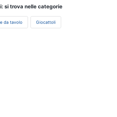
i: si trova nelle categorie
 e da tavolo
Giocattoli
ePRICE ti serve
Black friday
Sezione Aiuto
Promozioni
Consegne e limitazioni
Sconti alla rovescia
Pagamenti e fattura
Ricondizionati
Diritto di recesso