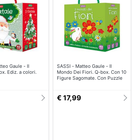
Bambola
Carillon
Peluche
Palestrina
Vedi tutti
SASSI - Matteo Gaule - Il
x. Ediz. a colori.
Mondo Dei Fiori. Q-box. Con 10
Figure Sagomate. Con Puzzle
€ 17,99