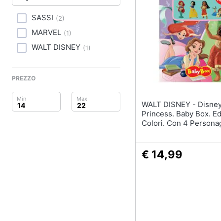
Clima
spiaggia
SASSI
Kayak
(
2
)
Arredo
Palloncini
MARVEL
(
1
)
Brico e Giardinaggio
Pallone da calcio
WALT DISNEY
(
1
)
Palla da basket
Salute e igiene
PREZZO
Vedi tutti
Beauty
WALT DISNEY - Disney
Giocattoli
Giochi di imitazione 
Princess. Baby Box. Ed
giocattolo
Colori. Con 4 Persona
Prima infanzia
Nerf
Arco
€ 14,99
Fotografia
Freccette
Casalinghi
Nerf fortnite
Vedi tutti
Abbigliamento