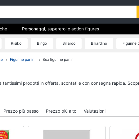
uche
Personaggi, supereroi e action figures
Mattoncini e costruzioni
Giochi da giardino e da spiaggia
Risiko
Bingo
Biliardo
Biliardino
Figurine 
hi educativi e creativi
Giochi prima infanzia
ne
Figurine panini
Box figurine panini
eluche
Mobilità e sport
Personaggi, supereroi e
Veicoli, cavalcabili e
action figures
radiocomandati
Thanos
Drone
a tantissimi prodotti in offerta, scontati e con consegna rapida. Scop
Peppa Pig
Macchinine
Harry Potter
Robot giocattolo
Spider-Man
Modellini
Prezzo più basso
Prezzo più alto
Valutazioni
Vedi tutti
Vedi tutti
 da
Giochi di società e da tavolo
Giochi educativi e cr