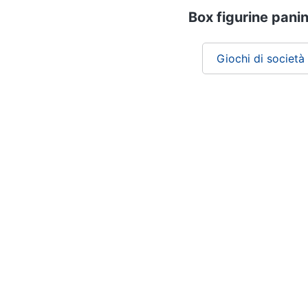
Box figurine panin
Giochi di società
Chi siamo
ePRICE per le aziende
Vendi sul marketplace
Lavora con noi