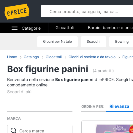
Giocattoli
Barbie, bambole e pel
Categorie
Veicoli, cavalcabili e radiocomandati
Elettrodomestici
Giochi per Natale
Scacchi
Bowling
Giocattoli
Giochi di società e da tavolo
Gioc
Informatica
Home
Catalogo
Giocattoli
Giochi di società e da tavolo
Figuri
Giochi di imitazione e armi giocattolo
Barbie, bambole e p
Box figurine panini
Telefonia
Barbie
(4 prodotti)
Principesse Disney
Benvenuto nella sezione
Tv e Home Cinema
Box figurine panini
di ePRICE. Scegli tr
Bambola
comodamente online.
Smart home
Bambole Reborn
Vedi tutti
Videogiochi
Rilevanza
ORDINA PER
MARCA
Audio e musica
Giochi da giardino e