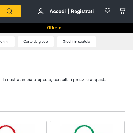
Accedi
|
Registrati
Offerte
panini
Carte da gioco
Giochi in scatola
Mattoncini e costruzioni
Lego
Geomag
ri la nostra ampia proposta, consulta i prezzi e acquista
Mattoncini
Chiodini gioco
Vedi tutti
eativi
Giochi prima infanzia