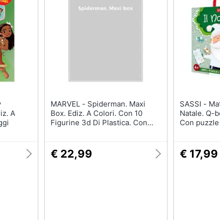
Giochi per Natale
Puzzle
Scacchi
Mappamondo
Bowling
Geomag
Carte pokemon
Mattoncini
Vedi tutti
Vedi tutti
MARVEL - Spiderman. Maxi
SASSI - Matteo Gaule - Il
e armi
Mobilità e sport
iz. A
Box. Ediz. A Colori. Con 10
Natale. Q-bo
ggi
Figurine 3d Di Plastica. Con
Con puzzle
Monopattino elettrico
Tappetino Di Gioco
Bici elettrica
€ 22,99
€ 17,99
Skateboard
Bicicletta
Vedi tutti