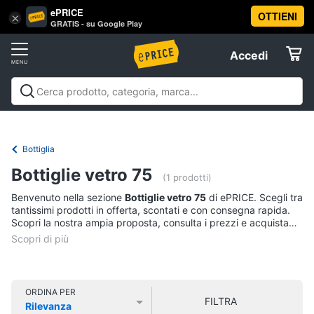
ePRICE
OTTIENI
Vai
×
Accedi
GRATIS - su Google Play
al
Registrati
menu
Accedi
Casalinghi
Offerte
In
Casalinghi
In cucina
Tutto in ordine
Pulire lavare e
cucina
Elettrodomestici
stirare
A tavola
In bagno
Offerte
Friggitrice
Bottiglia
ad
Informatica
aria
Bottiglie vetro 75
(1 prodotti)
Bilancia
Benvenuto nella sezione
Bottiglie vetro 75
di ePRICE. Scegli tra
da
Telefonia
tantissimi prodotti in offerta, scontati e con consegna rapida.
cucina
Scopri la nostra ampia proposta, consulta i prezzi e acquista
Pentola
comodamente online.
Tv
a
pressione
e
Home
Montalatte
Cinema
elettrico
ORDINA PER
FILTRA
Rilevanza