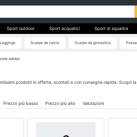
Sport outdoor
Sport acquatici
Sport di squadra
Leggings
Scarpe da calcio
Scarpe da ginnastica
Passa
sone adidas
ivo
Sport outdoor
Sport acquatici
Mountain bike
Kayak
Bici elettrica
Canne da pesca
ntissimi prodotti in offerta, scontati e con consegna rapida. Scopri l
Sci
Salvagente
Borraccia
Canoa
Prezzo più basso
Prezzo più alto
Valutazioni
Vedi tutti
Vedi tutti
Campeggio