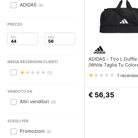
Clima
Tapis roulant
ADIDAS
(
6
)
Cronometro
Arredo
Tapis roulant elettrico
PREZZO
Magnesio supremo
Brico e Giardinaggio
Vedi tutti
Salute e igiene
Beauty
ADIDAS - Tiro L Duffle L Black
MEDIA RECENSIONI CLIENTI
/White Taglia Tu Color
Giocattoli
(1)
1 recensi
Prima infanzia
VENDUTO DA
€ 56,35
Fotografia
Altri venditori
(
6
)
Casalinghi
SCEGLI PER
Abbigliamento
Promozioni
(
6
)