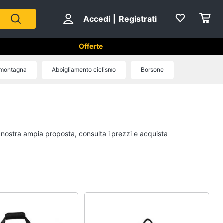
Accedi
|
Registrati
Offerte
montagna
Abbigliamento ciclismo
Borsone
Sport di squadra
Scarpe da calcio
Pallone da calcio
a nostra ampia proposta, consulta i prezzi e acquista
Palla da basket
Palla
Vedi tutti