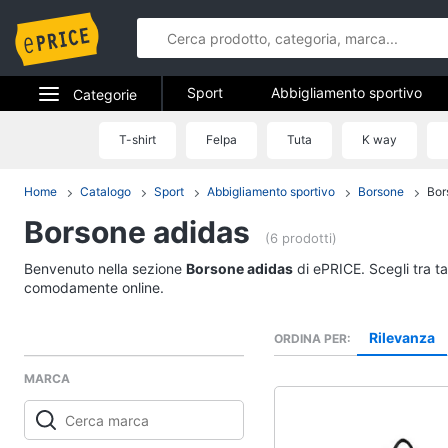
Sport
Abbigliamento sportivo
Categorie
Fitness e palestra
Campeggio
Elettrodomestici
T-shirt
Felpa
Tuta
K way
Sport
Informatica
Home
Catalogo
Sport
Abbigliamento sportivo
Borsone
Bor
Abbigliamento sport
Borsone adidas
Telefonia
T-shirt
(6 prodotti)
Felpa
Tv e Home Cinema
Benvenuto nella sezione
Borsone adidas
di ePRICE. Scegli tra ta
Tuta
comodamente online.
Smart home
Scarpe nike
Rilevanza
ORDINA PER
Vedi tutti
Videogiochi
MARCA
Audio e musica
Fitness e palestra