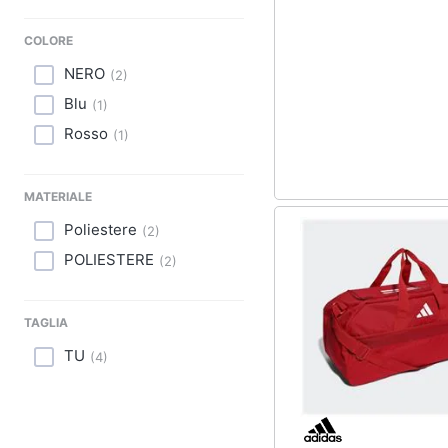
Sport
COLORE
Animali
NERO
(
2
)
Motori
Blu
(
1
)
Rosso
(
1
)
Libri, cd e dvd
Festività e ricorrenze
MATERIALE
Promozioni
Poliestere
(
2
)
POLIESTERE
(
2
)
TAGLIA
TU
(
4
)