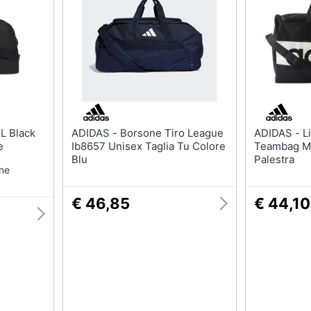
Barbecue
Borraccia
Torcia
Borraccia termica
Vedi tutti
ADIDAS - Borsone Tiro League
ADIDAS - Linear Performance
e
Ib8657 Unisex Taglia Tu Colore
Teambag M
Blu
Palestra
one
€ 46,85
€ 44,10