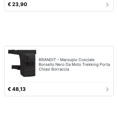
€ 23,90
Gioielli
Anelli
Orecchini
Cavigliera
Collane
Vedi
tutti
BRANDIT - Marsupio Cosciale
Borsello Nero Da Moto Trekking Porta
Chiavi Borraccia
€ 48,13