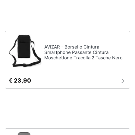
Accessori
Animali
Sigaretta
elettronica
Motori
Borse
Occhiali
da
Libri,
AVIZAR - Borsello Cintura
vista
cd
Smartphone Passante Cintura
e
Moschettone Tracolla 2 Tasche Nero
Occhiali
da
dvd
sole
€ 23,90
Vedi
Festività
tutti
e
ricorrenze
Promozioni
Vestiari
T-
shirt
Servizi
Felpa