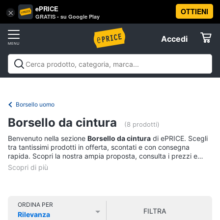
ePRICE
OTTIENI
Vai
×
Accedi
GRATIS - su Google Play
al
Registrati
menu
Accedi
Abbigliamento
Offerte
Donna
Abbigliamento
Donna
Uomo
Bambino
Scarpe
Accessori
Vest
Elettrodomestici
Intimo
donna
Borsello uomo
Top
Informatica
Borsello da cintura
(8 prodotti)
Cappotto
donna
Benvenuto nella sezione
Borsello da cintura
di ePRICE. Scegli
Telefonia
tra tantissimi prodotti in offerta, scontati e con consegna
Felpa
rapida. Scopri la nostra ampia proposta, consulta i prezzi e
donna
acquista comodamente online.
Tv
Vedi
e
tutti
Home
Cinema
ORDINA PER
FILTRA
Rilevanza