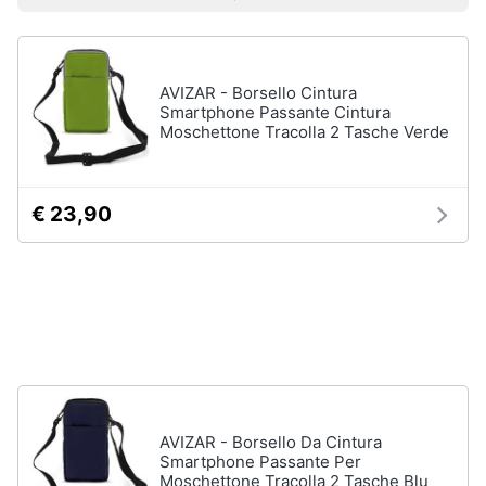
Prezzo più basso
Prezzo più alto
Valutazioni
Smart
Uomo
home
Felpa
uomo
AVIZAR - Borsello Cintura
Videogiochi
Cravatta
Smartphone Passante Cintura
Moschettone Tracolla 2 Tasche Verde
Piumino
uomo
Audio
e
Giacca
musica
uomo
€ 23,90
Vedi
Clima
tutti
Arredo
Bambino
Brico
Scarpe
e
bambino
Giardinaggio
Sandali
AVIZAR - Borsello Da Cintura
bambina
Smartphone Passante Per
Salute
Moschettone Tracolla 2 Tasche Blu
Vestiti