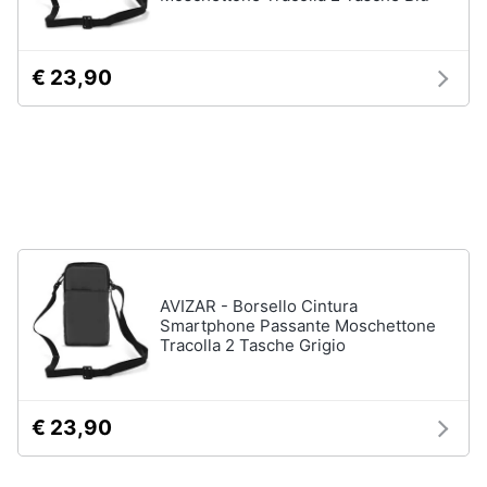
neonati
e
igiene
Copertina
neonato
€ 23,90
Beauty
Vedi
tutti
Giocattoli
Prima
Scarpe
infanzia
Sneakers
Scarpe
Fotografia
nike
AVIZAR - Borsello Cintura
Smartphone Passante Moschettone
Anfibi
Tracolla 2 Tasche Grigio
Casalinghi
Ciabatte
Vedi
Abbigliamento
tutti
€ 23,90
Sport