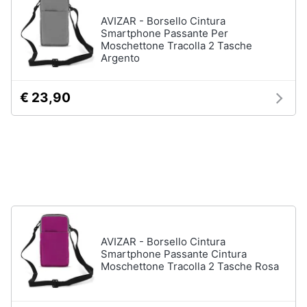
Assistenza
Tuta
AVIZAR - Borsello Cintura
clienti
Smartphone Passante Per
Pantaloni
Moschettone Tracolla 2 Tasche
Argento
Esci
Vedi
tutti
€ 23,90
Orologi
Apple
Watch
Smartwatch
Orologi
uomo
Orologi
AVIZAR - Borsello Cintura
donna
Smartphone Passante Cintura
Moschettone Tracolla 2 Tasche Rosa
Vedi
tutti