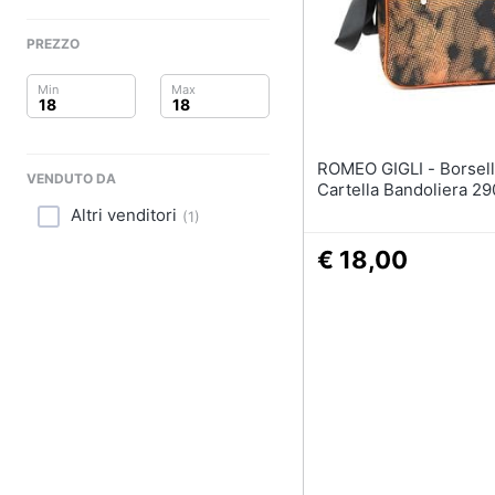
Clima
Sigaretta elettronica
Borse
PREZZO
Arredo
Occhiali da vista
Occhiali da sole
Brico e Giardinaggio
Vedi tutti
Salute e igiene
ROMEO GIGLI - Borsello Uomo
VENDUTO DA
Cartella Bandoliera 29
Beauty
Altri venditori
(
1
)
Giocattoli
€ 18,00
Prima infanzia
Fotografia
Casalinghi
Abbigliamento