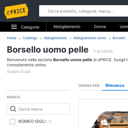
Abbigliamento
Donna
Uom
Categorie
Gioielli
Elettrodomestici
Home
Catalogo
Abbigliamento
Abbigliamento uomo
Borsello
Abbigliame
Borsello uomo pelle
Informatica
(1 prodotti)
Donna
Benvenuto nella sezione
Borsello uomo pelle
di ePRICE. Scegli t
Telefonia
comodamente online.
Intimo donna
Top
Tv e Home Cinema
Cappotto donna
Rilevanza
ORDINA PER
Smart home
Felpa donna
MARCA
Vedi tutti
Videogiochi
Audio e musica
Accessori
ROMEO GIGLI
(
1
)