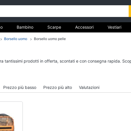
o
Bambino
Scarpe
Accessori
Vestiari
Borsello uomo
Borsello uomo pelle
nto
Uomo
Bambino
ra tantissimi prodotti in offerta, scontati e con consegna rapida. Sco
Felpa uomo
Scarpe bambino
Cravatta
Sandali bambina
Piumino uomo
Vestiti neonati
Prezzo più basso
Prezzo più alto
Valutazioni
Giacca uomo
Copertina neonato
Vedi tutti
Vedi tutti
Vestiari
Orologi