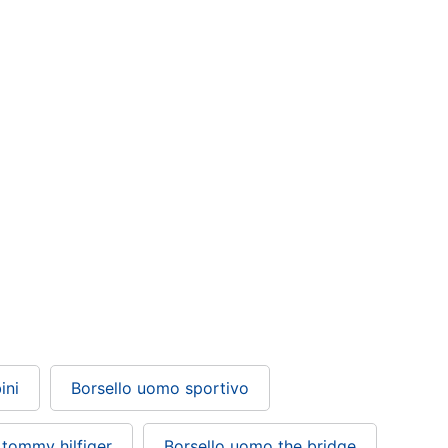
ini
Borsello uomo sportivo
tommy hilfiger
Borsello uomo the bridge