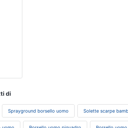
ti di
Sprayground borsello uomo
Solette scarpe bamb
no uomo
Borsello uomo piquadro
Borsello uomo 