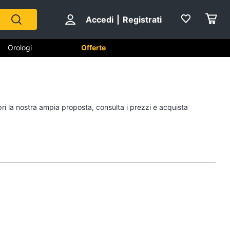
Accedi
|
Registrati
Orologi
Offerte
Scarpe
pri la nostra ampia proposta, consulta i prezzi e acquista
Sneakers
Scarpe nike
Anfibi
Ciabatte
Vedi tutti
Gioielli