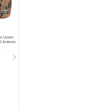
T-shirt
Apple Watch
Felpa
Smartwatch
Tuta
Orologi uomo
Pantaloni
Orologi donna
Vedi tutti
Vedi tutti
0 Arancio