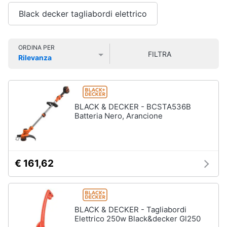
Vedi
Smart
Black decker tagliabordi elettrico
tutti
home
Videogiochi
ORDINA PER
FILTRA
Insetticidi
Rilevanza
e
Prezzo più basso
Prezzo più alto
Valutazioni
Audio
trappole
e
Zanzariere
musica
Zanzariere
BLACK & DECKER - BCSTA536B
magnetiche
Batteria Nero, Arancione
Clima
Zanzariere
a
rullo
Arredo
Trappola
€ 161,62
per
Brico
topi
e
Vedi
Giardinaggio
tutti
BLACK & DECKER - Tagliabordi
Elettrico 250w Black&decker Gl250
Salute