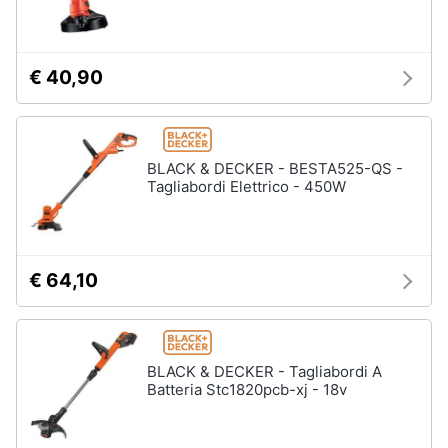
e
igiene
Macchinari
e
utensili
€ 40,90
Beauty
da
giardinaggio
Decespugliatore
Giocattoli
Motosega
BLACK & DECKER - BESTA525-QS -
Tagliabordi Elettrico - 450W
Tosaerba
Prima
infanzia
Irrigazione
Vedi
Fotografia
€ 64,10
tutti
Casalinghi
Falegnameria
BLACK & DECKER - Tagliabordi A
Abbigliamento
Batteria Stc1820pcb-xj - 18v
Spaccalegna
Seghetto
Sport
alternativo