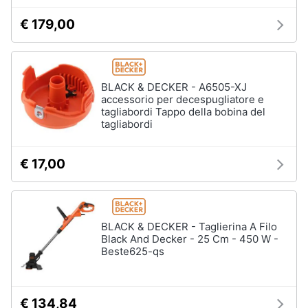
Fresa
€ 179,00
Animali
Vetreria
Vedi
Motori
tutti
BLACK & DECKER - A6505-XJ
accessorio per decespugliatore e
Libri,
tagliabordi Tappo della bobina del
cd
tagliabordi
Imbiancare
e
e
dvd
dipingere
€ 17,00
Pittura
Festività
Vernice
e
ricorrenze
Stucco
BLACK & DECKER - Taglierina A Filo
Sverniciatore
Black And Decker - 25 Cm - 450 W -
Promozioni
Beste625-qs
Vedi
tutti
Servizi
€ 134,84