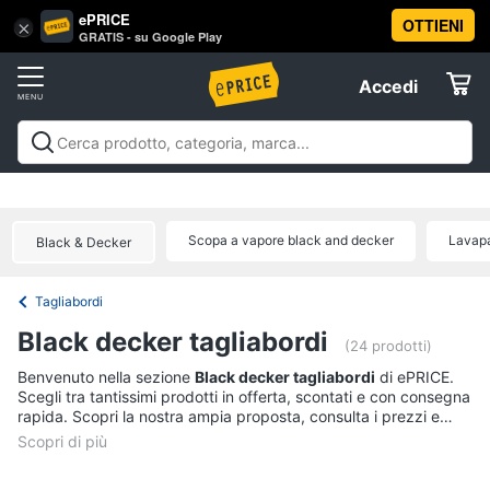
ePRICE
OTTIENI
Vai
×
Accedi
GRATIS - su Google Play
al
Registrati
menu
Accedi
Brico
Offerte
e
Giardinaggio
Brico e Giardinaggio
Utensili elettrici e
Elettrodomestici
manuali
Insetticidi e trappole
Macchinari e utensili da
Utensili
giardinaggio
Falegnameria
Imbiancare e
elettrici
Scopa a vapore black and decker
Lavapa
Black & Decker
dipingere
Materiale elettrico
Coltivazione e
Informatica
e
Semina
Sicurezza e automazione casa
Offerte
manuali
Tagliabordi
Trapani
Telefonia
Black decker tagliabordi
Livella
(24 prodotti)
Generatore
Tv
Benvenuto nella sezione
Black decker tagliabordi
di ePRICE.
di
Scegli tra tantissimi prodotti in offerta, scontati e con consegna
e
corrente
rapida. Scopri la nostra ampia proposta, consulta i prezzi e
Home
acquista comodamente online.
Sega
Cinema
circolare