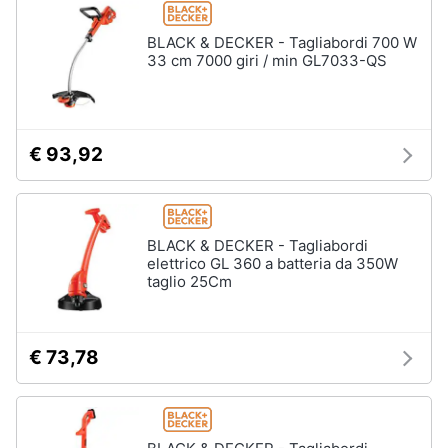
Nebulizzatore
BLACK & DECKER - Tagliabordi 700 W
33 cm 7000 giri / min GL7033-QS
Vedi
tutti
€ 93,92
Sicurezza
e
automazione
casa
Telecamere
BLACK & DECKER - Tagliabordi
elettrico GL 360 a batteria da 350W
Termostato
taglio 25Cm
Telecamere
videosorveglianza
Cronotermostato
€ 73,78
Vedi
tutti