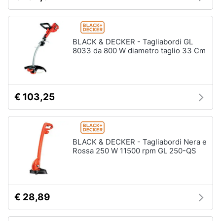
Assistenza
Materiale
clienti
elettrico
Batteria
BLACK & DECKER - Tagliabordi GL
Esci
8033 da 800 W diametro taglio 33 Cm
Pannello
solare
Interruttori
Adattatore
€ 103,25
Vedi
tutti
BLACK & DECKER - Tagliabordi Nera e
Rossa 250 W 11500 rpm GL 250-QS
Coltivazione
e
Semina
Irrigazione
€ 28,89
Carriola
Zappa