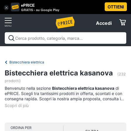
ePRICE
OTTIENI
Vai
×
Accedi
GRATIS - su Google Play
al
Registrati
menu
Accedi
Casalinghi
Offerte
In
Casalinghi
In cucina
Tutto in ordine
Pulire lavare e
cucina
Elettrodomestici
stirare
A tavola
In bagno
Offerte
Friggitrice
Bistecchiera elettrica
ad
Informatica
aria
Bistecchiera elettrica kasanova
(232
Bilancia
prodotti)
da
Telefonia
cucina
Benvenuto nella sezione
Bistecchiera elettrica kasanova
di
ePRICE. Scegli tra tantissimi prodotti in offerta, scontati e con
Pentola
consegna rapida. Scopri la nostra ampia proposta, consulta i
Tv
a
prezzi e acquista comodamente online.
pressione
e
Home
Montalatte
Cinema
elettrico
ORDINA PER