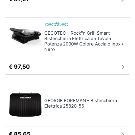
stirare
e
igiene
Scopa
Vaporella
Beauty
Ferri
CECOTEC - Rock''n Grill Smart
da
Bistecchiera Elettrica da Tavola
stiro
Giocattoli
Potenza 2000W Colore Acciaio Inox /
Stendibiancheria
Nero
Prima
Vedi
tutti
€ 97,50
infanzia
Fotografia
A
tavola
Casalinghi
GEORGE FOREMAN - Bistecchiera
Posate
Elettrica 25820-56
Coltelli
Abbigliamento
Piatti
Sport
Bicchieri
€ 85,65