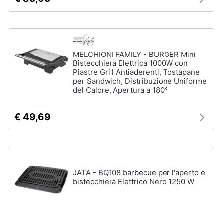
Vedi
Animali
tutti
Motori
MELCHIONI FAMILY - BURGER Mini
Bistecchiera Elettrica 1000W con
In
bagno
Piastre Grill Antiaderenti, Tostapane
Libri,
per Sandwich, Distribuzione Uniforme
cd
Portabiancheria
del Calore, Apertura a 180°
e
Porta
dvd
asciugamani
€ 49,69
Asciugamani
Festività
Asciugamani
e
elettrici
ricorrenze
Vedi
JATA - BQ108 barbecue per l'aperto e
tutti
Promozioni
bistecchiera Elettrico Nero 1250 W
Servizi