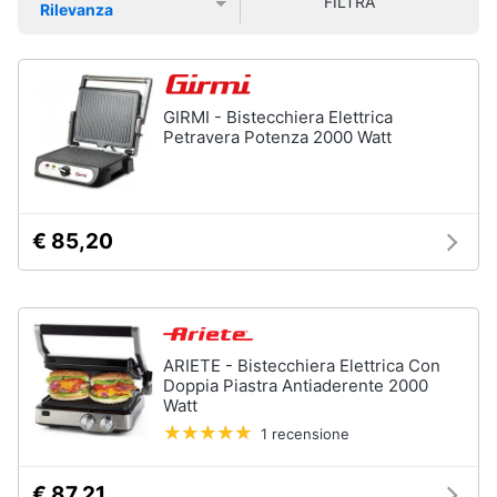
FILTRA
Vedi
Rilevanza
Smart
tutti
Prezzo più basso
Prezzo più alto
Valutazioni
home
Videogiochi
Tutto
GIRMI - Bistecchiera Elettrica
in
Petravera Potenza 2000 Watt
ordine
Audio
e
Cestino
musica
Portabiancheria
€ 85,20
Scolapiatti
Clima
Pattumiera
differenziata
Arredo
Vedi
tutti
ARIETE - Bistecchiera Elettrica Con
Brico
Doppia Piastra Antiaderente 2000
Watt
e
Giardinaggio
1 recensione
Pulire
lavare
Salute
€ 87,21
e