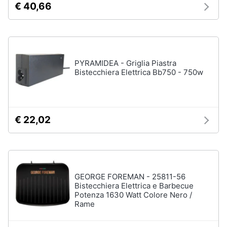
€ 40,66
Assistenza
clienti
Esci
PYRAMIDEA - Griglia Piastra
Bistecchiera Elettrica Bb750 - 750w
€ 22,02
GEORGE FOREMAN - 25811-56
Bistecchiera Elettrica e Barbecue
Potenza 1630 Watt Colore Nero /
Rame