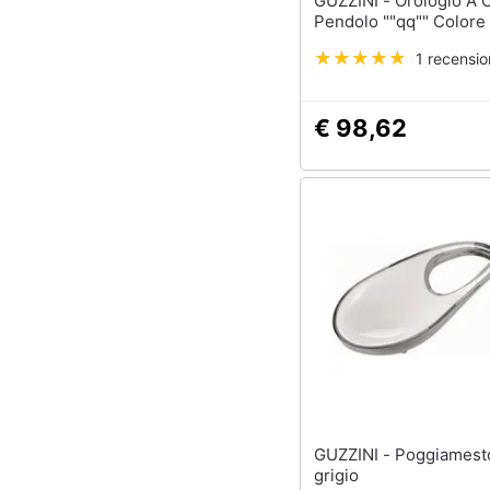
GUZZINI - Orologio A Cucu Con
Pendolo ""qq"" Colore
1 recensi
€ 98,62
GUZZINI - Poggiamestolo casa
grigio