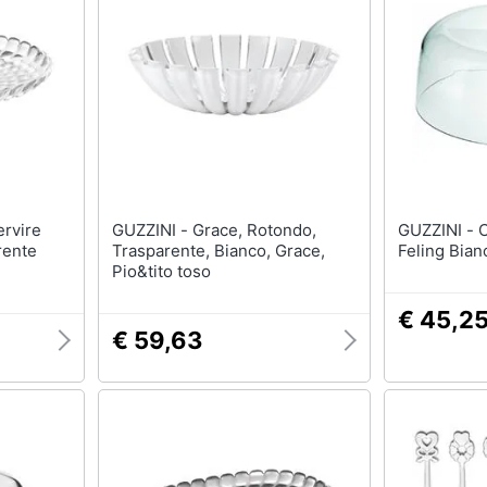
GUZZINI - Grace, Rotondo,
GUZZINI - Campana Tonda 29
rente
Trasparente, Bianco, Grace,
Feling Bian
Pio&tito toso
€ 45,2
€ 59,63