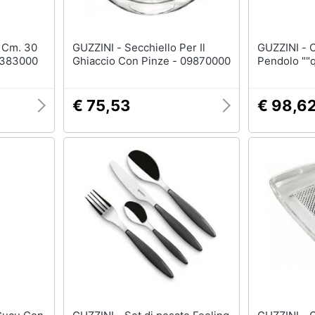
GUZZINI - Secchiello Per Il
GUZZINI - Orologio A Cucu Con
21383000
Ghiaccio Con Pinze - 09870000
Pendolo ""
€ 75,53
€ 98,6