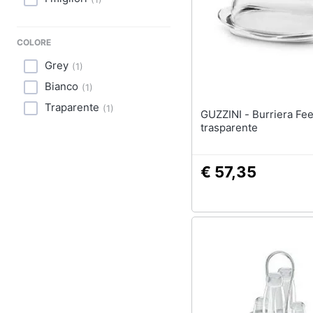
Sport
Animali
COLORE
Motori
Grey
(
1
)
Bianco
(
1
)
Libri, cd e dvd
Traparente
(
1
)
GUZZINI - Burriera Feeling
Festività e ricorrenze
trasparente
Promozioni
€ 57,35