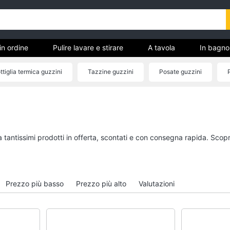
in ordine
Pulire lavare e stirare
A tavola
In bagno
ttiglia termica guzzini
Tazzine guzzini
Posate guzzini
Lampada guzzini
Tutto in ordine
Pulire lavare e stirar
Cestino
Scopa
Portabiancheria
Vaporella
a tantissimi prodotti in offerta, scontati e con consegna rapida. Scopr
Scolapiatti
Ferri da stiro
Pattumiera differenziata
Stendibiancheria
Vedi tutti
Vedi tutti
Prezzo più basso
Prezzo più alto
Valutazioni