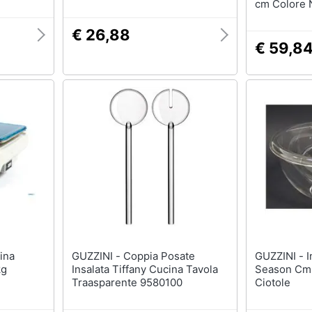
cm Colore 
€ 26,88
€ 59,8
GUZZINI - Coppia Posate
GUZZINI - Insalatiera San
kg
Insalata Tiffany Cucina Tavola
Season Cm3
Traasparente 9580100
Ciotole