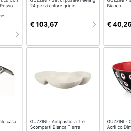
GUZZINI - Set di posate Feeling
GUZZINI - Grattugiamela Bimbi
 Rosso
24 pezzi colore grigio
Bianco
one
€ 103,67
€ 40,2
GUZZINI - Antipastiera Tre
GUZZINI - Ciotola Le Murrine
Scomparti Bianca Tierra
Acrilico Di