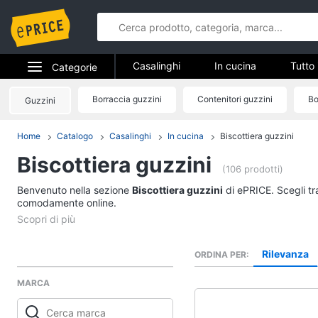
Casalinghi
In cucina
Tutto 
Categorie
Elettrodomestici
Borraccia guzzini
Contenitori guzzini
Bo
Guzzini
Casalinghi
Informatica
Home
Catalogo
Casalinghi
In cucina
Biscottiera guzzini
In cucina
Biscottiera guzzini
Telefonia
Friggitrice ad aria
(106 prodotti)
Bilancia da cucina
Benvenuto nella sezione
Tv e Home Cinema
Biscottiera guzzini
di ePRICE. Scegli tr
Pentola a pressione
comodamente online.
Smart home
Montalatte elettrico
Vedi tutti
Videogiochi
Rilevanza
ORDINA PER
MARCA
Audio e musica
In bagno