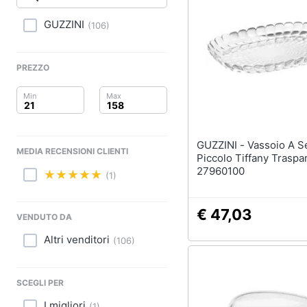
Clima
Portabiancheria
Porta asciugamani
GUZZINI
(
106
)
Arredo
Asciugamani
Asciugamani elettrici
Brico e Giardinaggio
PREZZO
Vedi tutti
Salute e igiene
Beauty
GUZZINI - Vassoio A Servire
MEDIA RECENSIONI CLIENTI
Giocattoli
Piccolo Tiffany Traspa
27960100
(1)
Prima infanzia
€ 47,03
Fotografia
VENDUTO DA
Altri venditori
(
106
)
Casalinghi
Abbigliamento
SCEGLI PER
I migliori
(
1
)