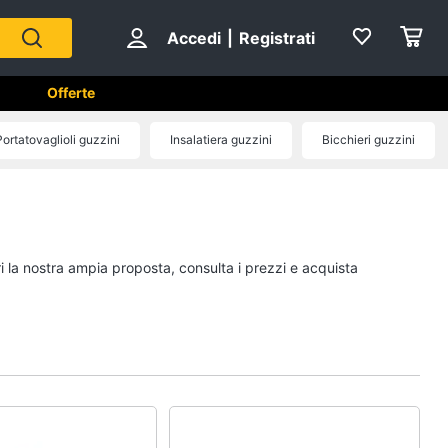
Accedi
|
Registrati
Offerte
Portatovaglioli guzzini
Insalatiera guzzini
Bicchieri guzzini
e
A tavola
Posate
Coltelli
i la nostra ampia proposta, consulta i prezzi e acquista
Piatti
Bicchieri
Vedi tutti