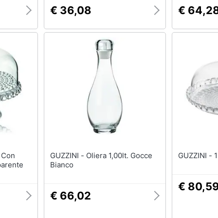
€ 36,08
€ 64,2
GUZZINI - Oliera 1,00lt. Gocce
GU
parente
Bianco
€ 80,5
€ 66,02