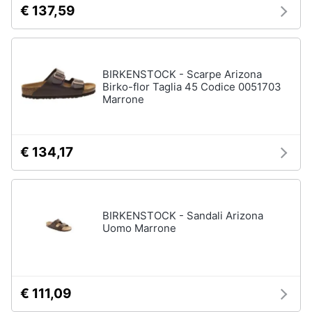
€ 137,59
neonati
e
igiene
Copertina
neonato
Beauty
Vedi
BIRKENSTOCK - Scarpe Arizona
tutti
Birko-flor Taglia 45 Codice 0051703
Marrone
Giocattoli
Prima
Scarpe
€ 134,17
infanzia
Sneakers
Scarpe
Fotografia
nike
Anfibi
BIRKENSTOCK - Sandali Arizona
Casalinghi
Uomo Marrone
Ciabatte
Vedi
Abbigliamento
tutti
€ 111,09
Sport