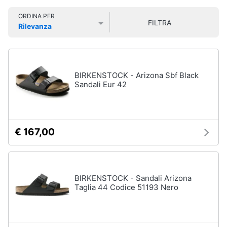
Smart
Uomo
ORDINA PER
home
FILTRA
Felpa
Rilevanza
uomo
Prezzo più basso
Prezzo più alto
Valutazioni
Videogiochi
Cravatta
Piumino
uomo
Audio
BIRKENSTOCK - Arizona Sbf Black
e
Sandali Eur 42
Giacca
musica
uomo
Vedi
Clima
tutti
€ 167,00
Arredo
Bambino
Brico
BIRKENSTOCK - Sandali Arizona
Scarpe
e
Taglia 44 Codice 51193 Nero
bambino
Giardinaggio
Sandali
bambina
Salute
Vestiti