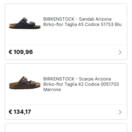
Accessori
Animali
Sigaretta
BIRKENSTOCK - Sandali Arizona
elettronica
Birko-flor Taglia 45 Codice 51753 Blu
Motori
Borse
Occhiali
da
Libri,
vista
cd
€ 109,96
e
Occhiali
da
dvd
sole
Vedi
Festività
BIRKENSTOCK - Scarpe Arizona
tutti
Birko-flor Taglia 42 Codice 0051703
e
Marrone
ricorrenze
Promozioni
Vestiari
€ 134,17
T-
shirt
Servizi
Felpa