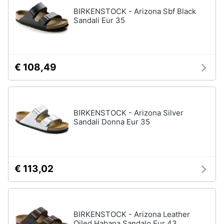
Assistenza
BIRKENSTOCK - Arizona Sbf Black
Tuta
clienti
Sandali Eur 35
Pantaloni
Esci
Vedi
tutti
€ 108,49
Orologi
Apple
BIRKENSTOCK - Arizona Silver
Watch
Sandali Donna Eur 35
Smartwatch
Orologi
uomo
€ 113,02
Orologi
donna
Vedi
tutti
BIRKENSTOCK - Arizona Leather
Oiled Habana Sandalo Eur 43