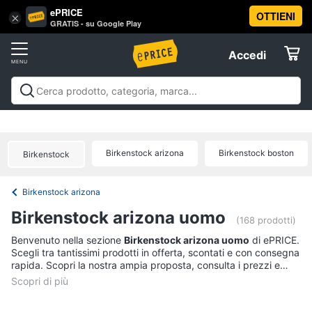
ePRICE
OTTIENI
Vai
×
Accedi
GRATIS - su Google Play
al
Registrati
menu
Accedi
Abbigliamento
Offerte
Donna
Abbigliamento
Donna
Uomo
Bambino
Scarpe
Accessori
Vest
Elettrodomestici
Intimo
donna
Birkenstock arizona
Birkenstock boston
Birkenstock
Top
Informatica
Cappotto
Birkenstock arizona
donna
Telefonia
Birkenstock arizona uomo
Felpa
(168 prodotti)
donna
Tv
Benvenuto nella sezione
Birkenstock arizona uomo
di ePRICE.
Scegli tra tantissimi prodotti in offerta, scontati e con consegna
Vedi
e
rapida. Scopri la nostra ampia proposta, consulta i prezzi e
tutti
Home
acquista comodamente online.
Cinema