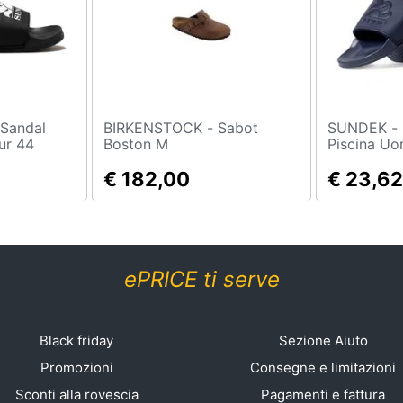
BIRKENSTOCK - Sabot
SUNDEK - Sandali Da
ur 44
Boston M
Piscina U
€ 182,00
€ 23,62
ePRICE ti serve
Black friday
Sezione Aiuto
Promozioni
Consegne e limitazioni
Sconti alla rovescia
Pagamenti e fattura