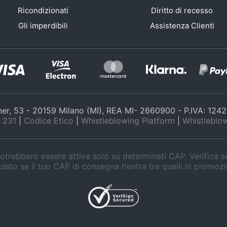
Ricondizionati
Diritto di recesso
Gli imperdibili
Assistenza Clienti
nner, 53 - 20159 Milano (MI), REA MI- 2660900 - P.IVA: 12
 231
|
Codice Etico
|
Whistleblowing Platform
|
Whistleblow
trebbero essere attive solo su determinati CAP. Verifica 
isto se il tuo CAP di consegna rientra tra quelli in promoz