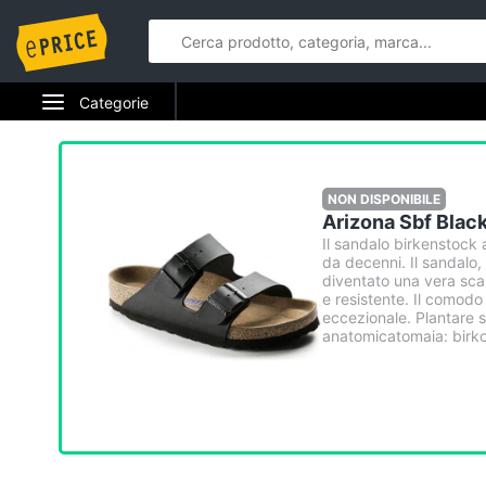
Categorie
Elettrodomestici
Informatica
NON DISPONIBILE
Arizona Sbf Black
Telefonia
Il sandalo birkenstock
da decenni. Il sandalo,
diventato una vera scar
Tv e Home Cinema
e resistente. Il comodo
eccezionale. Plantare s
anatomicatomaia: birko-
Smart home
Videogiochi
Audio e musica