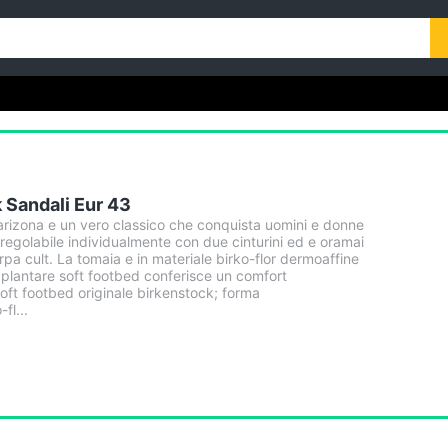
 Sandali Eur 43
 arizona e un vero classico che conquista uomini e donne
 regolabile individualmente con due cinturini ed e oramai
pa cult. La tomaia e in materiale birko-flor dermoaffine
 plantare soft footbed conferisce un comfort
oft footbed originale birkenstock; forma
fl...