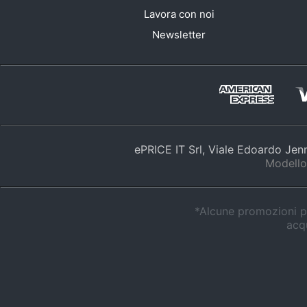
Lavora con noi
Newsletter
ePRICE IT Srl, Viale Edoardo Je
Modello
*Alcune promozioni po
acqu