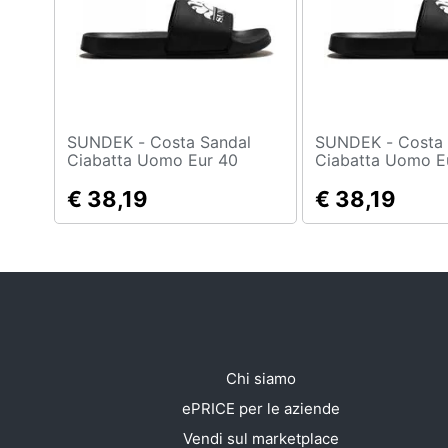
Sport
Animali
Motori
Libri, cd e dvd
SUNDEK - Costa Sandal
SUNDEK - Costa Sandal
Ciabatta Uomo Eur 40
Ciabatta Uomo E
Festività e ricorrenze
€ 38,19
€ 38,19
Promozioni
Chi siamo
ePRICE per le aziende
Vendi sul marketplace