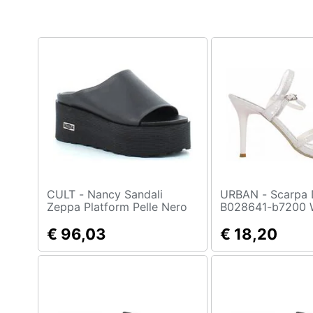
Clima
Arredo
Brico e Giardinaggio
Salute e igiene
Beauty
Giocattoli
Prima infanzia
CULT - Nancy Sandali
URBAN - Scarpa Donna
Zeppa Platform Pelle Nero
B028641-b7200 
Rock Nero 40
Fotografia
€ 96,03
€ 18,20
Casalinghi
Abbigliamento