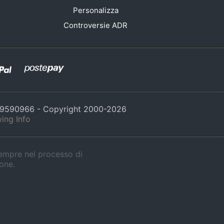
Personalizza
Controversie ADR
429590966 - Copyright 2000-
2026
ing Info
sempre nel processo di
ione.