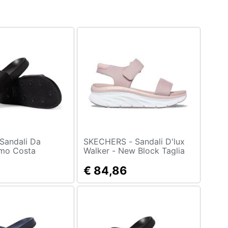
SKECHERS - Sandali D'lux
omo Costa
Walker - New Block Taglia
36 Codice 119226-blsh
Rosa
€ 84,86