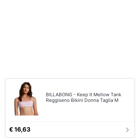
Vedi
Animali
tutti
Motori
Fitness
e
Libri,
palestra
cd
e
Tapis
roulant
dvd
Cronometro
Tapis
Festività
roulant
e
elettrico
BILLABONG - Keep It Mellow Tank
ricorrenze
Reggiseno Bikini Donna Taglia M
Magnesio
supremo
Promozioni
Vedi
tutti
€ 16,63
Servizi