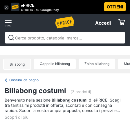
ePRICE
OTTIENI
Vai
×
Accedi
GRATIS - su Google Play
al
Registrati
menu
Accedi
Sport
Offerte
Abbigliamento
Sport
Abbigliamento sportivo
Sport outdoor
Sport
sportivo
Elettrodomestici
acquatici
Sport di squadra
Fitness e
T-
palestra
Campeggio
Offerte
Cappello billabong
Zaino billabong
Mut
shirt
Billabong
Informatica
Felpa
Costumi da bagno
Tuta
Telefonia
Billabong costumi
Scarpe
(2 prodotti)
nike
Tv
Benvenuto nella sezione
Billabong costumi
di ePRICE. Scegli
tra tantissimi prodotti in offerta, scontati e con consegna
Vedi
e
rapida. Scopri la nostra ampia proposta, consulta i prezzi e
tutti
Home
acquista comodamente online.
Cinema