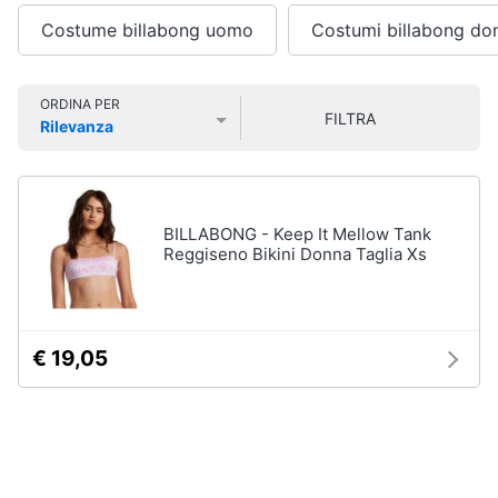
Smart
Sport
Costume billabong uomo
Costumi billabong do
home
outdoor
Mountain
bike
Videogiochi
ORDINA PER
FILTRA
Bici
Rilevanza
elettrica
Prezzo più basso
Prezzo più alto
Valutazioni
Audio
Sci
e
musica
Borraccia
BILLABONG - Keep It Mellow Tank
Vedi
Reggiseno Bikini Donna Taglia Xs
Clima
tutti
Arredo
€ 19,05
Sport
acquatici
Brico
e
Kayak
Giardinaggio
Canne
da
pesca
Salute