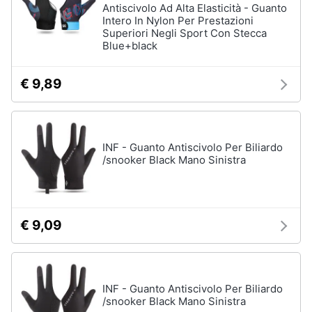
Antiscivolo Ad Alta Elasticità - Guanto
Intero In Nylon Per Prestazioni
Superiori Negli Sport Con Stecca
Blue+black
Giochi
educativi
e
creativi
€ 9,89
Puzzle
Mappamondo
Geomag
INF - Guanto Antiscivolo Per Biliardo
/snooker Black Mano Sinistra
Mattoncini
Vedi
tutti
€ 9,09
Giochi
prima
infanzia
INF - Guanto Antiscivolo Per Biliardo
/snooker Black Mano Sinistra
Bambola