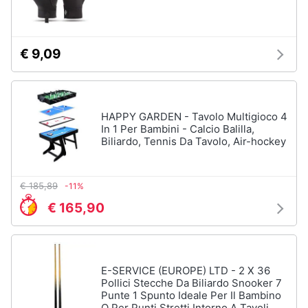
Carillon
Peluche
Palestrina
€ 9,09
Vedi
tutti
HAPPY GARDEN - Tavolo Multigioco 4
In 1 Per Bambini - Calcio Balilla,
Biliardo, Tennis Da Tavolo, Air-hockey
Giochi
di
imitazione
e
€ 185,89
-11%
armi
€ 165,90
giocattolo
Nerf
Arco
Freccette
E-SERVICE (EUROPE) LTD - 2 X 36
Pollici Stecche Da Biliardo Snooker 7
Nerf
Punte 1 Spunto Ideale Per Il Bambino
fortnite
O Per Punti Stretti Intorno A Tavoli