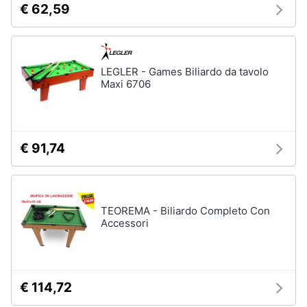
€ 62,59
e
e
radiocomandati
igiene
Drone
Macchinine
Beauty
LEGLER - Games Biliardo da tavolo
Robot
Maxi 6706
giocattolo
Giocattoli
Modellini
Prima
Vedi
€ 91,74
tutti
infanzia
Fotografia
Mattoncini
TEOREMA - Biliardo Completo Con
e
Accessori
Casalinghi
costruzioni
Lego
Abbigliamento
Geomag
€ 114,72
Mattoncini
Sport