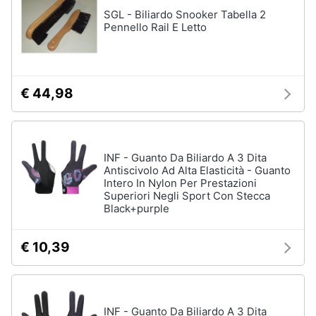
Assistenza
SGL - Biliardo Snooker Tabella 2
Vedi
clienti
Pennello Rail E Letto
tutti
Esci
Giochi
€ 44,98
di
società
e
da
tavolo
INF - Guanto Da Biliardo A 3 Dita
Giochi
Antiscivolo Ad Alta Elasticità - Guanto
per
Intero In Nylon Per Prestazioni
Natale
Superiori Negli Sport Con Stecca
Black+purple
Scacchi
Bowling
€ 10,39
Carte
pokemon
Vedi
tutti
INF - Guanto Da Biliardo A 3 Dita