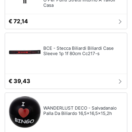
Casa
Vedi
tutti
€ 72,14
Mobilità
e
sport
BCE - Stecca Biliardi Biliardi Case
Sleeve 1p 1f 80cm Cc217-s
Monopattino
elettrico
Bici
elettrica
€ 39,43
Skateboard
Bicicletta
Vedi
tutti
WANDERLUST DECO - Salvadanaio
Palla Da Biliardo 16,5x16,5x15,2h