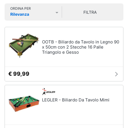
Smart
ORDINA PER
home
FILTRA
Rilevanza
Personaggi,
supereroi
Prezzo più basso
Prezzo più alto
Valutazioni
e
Videogiochi
action
figures
Audio
OOTB - Biliardo da Tavolo in Legno 90
Thanos
e
x 50cm con 2 Stecche 16 Palle
Peppa
Triangolo e Gesso
musica
Pig
Harry
Clima
Potter
€ 99,99
Spider-
Man
Arredo
Vedi
tutti
Brico
LEGLER - Biliardo Da Tavolo Mimi
e
Giardinaggio
Veicoli,
Salute
cavalcabili