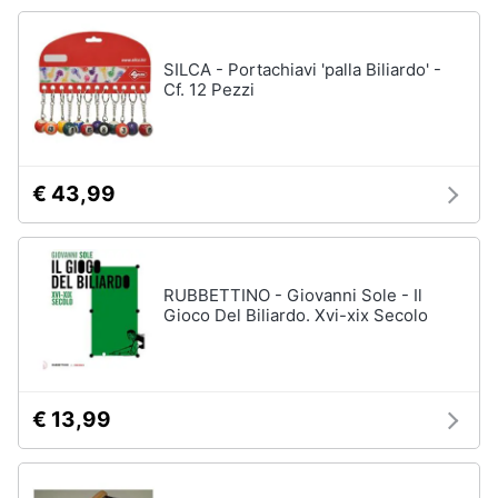
Chiodini
gioco
Animali
Vedi
SILCA - Portachiavi 'palla Biliardo' -
tutti
Cf. 12 Pezzi
Motori
Libri,
Giochi
cd
€ 43,99
da
e
giardino
dvd
e
da
spiaggia
RUBBETTINO - Giovanni Sole - Il
Festività
Kayak
Gioco Del Biliardo. Xvi-xix Secolo
e
Palloncini
ricorrenze
Pallone
da
Promozioni
calcio
€ 13,99
Palla
Servizi
da
basket