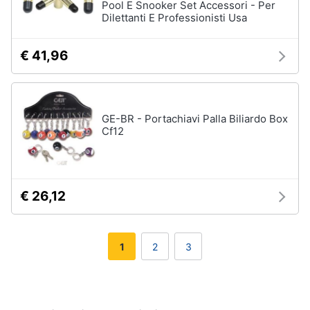
Pool E Snooker Set Accessori - Per
Dilettanti E Professionisti Usa
€ 41,96
GE-BR - Portachiavi Palla Biliardo Box
Cf12
€ 26,12
1
2
3