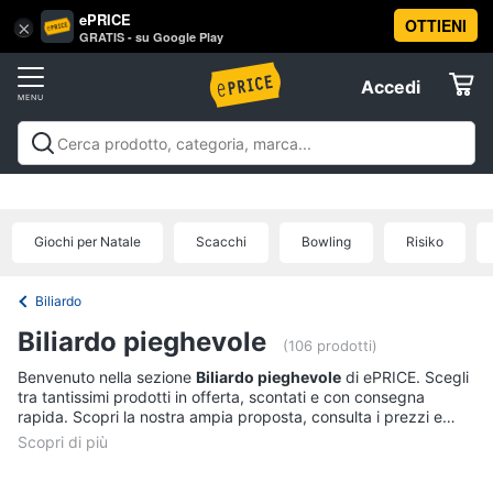
ePRICE
OTTIENI
Vai
×
Accedi
GRATIS - su Google Play
al
Registrati
menu
Accedi
Giocattoli
Offerte
Barbie,
Giocattoli
Barbie, bambole e peluche
Personaggi,
bambole
Elettrodomestici
supereroi e action figures
Veicoli, cavalcabili e
e
radiocomandati
Mattoncini e costruzioni
Giochi da
peluche
Giochi per Natale
Scacchi
Bowling
Risiko
giardino e da spiaggia
Giochi di società e da
Informatica
Barbie
tavolo
Giochi educativi e creativi
Giochi prima
infanzia
Giochi di imitazione e armi giocattolo
Mobilità
Principesse
Biliardo
Disney
e sport
Offerte
Telefonia
Biliardo pieghevole
Bambola
(106 prodotti)
Bambole
Benvenuto nella sezione
Biliardo pieghevole
di ePRICE. Scegli
Tv
Reborn
tra tantissimi prodotti in offerta, scontati e con consegna
e
rapida. Scopri la nostra ampia proposta, consulta i prezzi e
Home
acquista comodamente online.
Vedi
Cinema
tutti