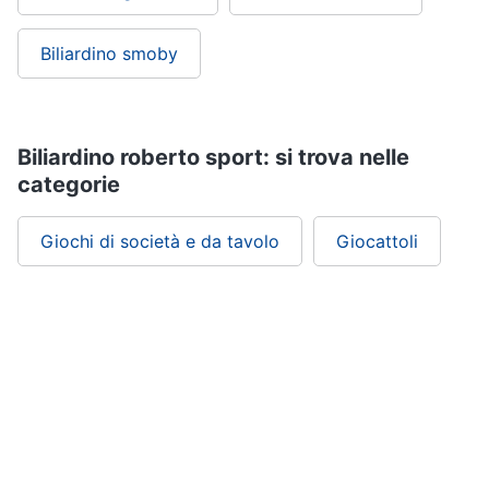
Biliardino smoby
Giochi
educativi
e
creativi
Biliardino roberto sport: si trova nelle
Puzzle
categorie
Mappamondo
Geomag
Giochi di società e da tavolo
Giocattoli
Mattoncini
Vedi
tutti
Giochi
prima
infanzia
Bambola