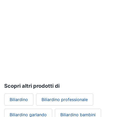
Assistenza
Vedi
clienti
tutti
Esci
Giochi
di
società
e
da
tavolo
Giochi
per
Natale
Scacchi
Scopri altri prodotti di
Bowling
Carte
pokemon
Biliardino
Biliardino professionale
Vedi
tutti
Biliardino garlando
Biliardino bambini