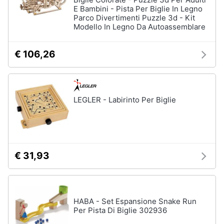
e
e
E Bambini - Pista Per Biglie In Legno
radiocomandati
Parco Divertimenti Puzzle 3d - Kit
igiene
Modello In Legno Da Autoassemblare
Drone
Macchinine
Beauty
€ 106,26
Robot
giocattolo
Giocattoli
Modellini
Prima
LEGLER - Labirinto Per Biglie
Vedi
tutti
infanzia
Fotografia
Mattoncini
€ 31,93
e
Casalinghi
costruzioni
Lego
Abbigliamento
Geomag
HABA - Set Espansione Snake Run
Per Pista Di Biglie 302936
Mattoncini
Sport