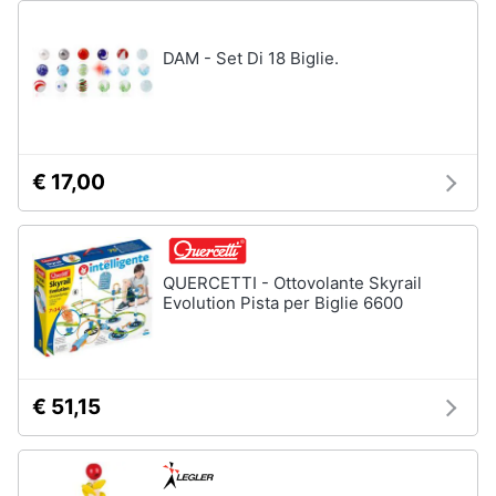
Vedi
tutti
DAM - Set Di 18 Biglie.
Mobilità
e
sport
€ 17,00
Monopattino
elettrico
Bici
elettrica
QUERCETTI - Ottovolante Skyrail
Evolution Pista per Biglie 6600
Skateboard
Bicicletta
Vedi
€ 51,15
tutti