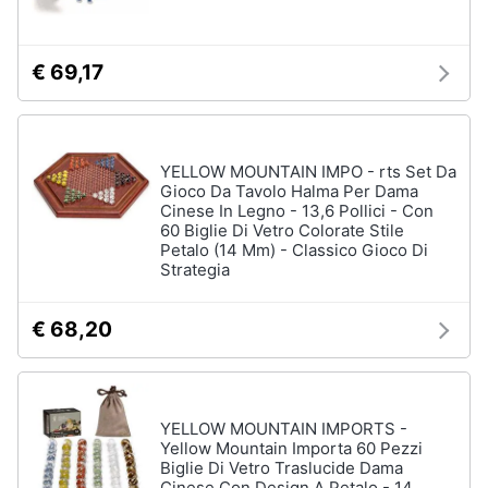
Chiodini
gioco
Animali
Vedi
€ 69,17
tutti
Motori
Libri,
YELLOW MOUNTAIN IMPO - rts Set Da
Giochi
cd
Gioco Da Tavolo Halma Per Dama
da
e
Cinese In Legno - 13,6 Pollici - Con
giardino
60 Biglie Di Vetro Colorate Stile
dvd
e
Petalo (14 Mm) - Classico Gioco Di
da
spiaggia
Strategia
Festività
Kayak
e
€ 68,20
Palloncini
ricorrenze
Pallone
da
Promozioni
calcio
YELLOW MOUNTAIN IMPORTS -
Palla
Yellow Mountain Importa 60 Pezzi
Servizi
da
Biglie Di Vetro Traslucide Dama
basket
Cinese Con Design A Petalo - 14