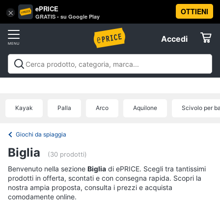
ePRICE
OTTIENI
Vai
×
Accedi
GRATIS - su Google Play
al
Registrati
menu
Accedi
Giocattoli
Offerte
Barbie,
Giocattoli
Barbie, bambole e peluche
Personaggi,
bambole
Elettrodomestici
supereroi e action figures
Veicoli, cavalcabili e
e
radiocomandati
Mattoncini e costruzioni
Giochi da
peluche
Kayak
Palla
Arco
Aquilone
Scivolo per b
giardino e da spiaggia
Giochi di società e da
Informatica
Barbie
tavolo
Giochi educativi e creativi
Giochi prima
infanzia
Giochi di imitazione e armi giocattolo
Mobilità
Principesse
Giochi da spiaggia
Disney
e sport
Offerte
Telefonia
Biglia
Bambola
(30 prodotti)
Bambole
Benvenuto nella sezione
Tv
Biglia
di ePRICE. Scegli tra tantissimi
Reborn
prodotti in offerta, scontati e con consegna rapida. Scopri la
e
nostra ampia proposta, consulta i prezzi e acquista
Home
Vedi
comodamente online.
Cinema
tutti