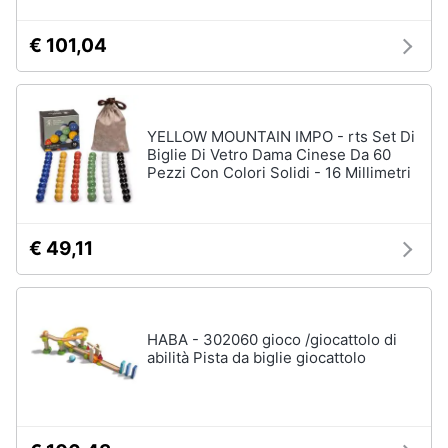
€ 101,04
Giochi
educativi
e
creativi
YELLOW MOUNTAIN IMPO - rts Set Di
Puzzle
Biglie Di Vetro Dama Cinese Da 60
Pezzi Con Colori Solidi - 16 Millimetri
Mappamondo
Geomag
Mattoncini
€ 49,11
Vedi
tutti
HABA - 302060 gioco /giocattolo di
abilità Pista da biglie giocattolo
Giochi
prima
infanzia
Bambola