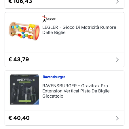
€ 106,43
Carillon
Peluche
Palestrina
LEGLER - Gioco Di Motricità Rumore
Delle Biglie
Vedi
tutti
€ 43,79
Giochi
di
imitazione
e
armi
RAVENSBURGER - Gravitrax Pro
giocattolo
Extension Vertical Pista Da Biglie
Nerf
Giocattolo
Arco
Freccette
€ 40,40
Nerf
fortnite