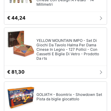
Millimetri
Assistenza
Vedi
clienti
tutti
€ 44,24
Esci
Giochi
di
società
YELLOW MOUNTAIN IMPO - Set Di
e
Giochi Da Tavolo Halma Per Dama
da
Cinese In Legno - 127 Pollici - Con
tavolo
Cassetti E Biglie Di Vetro - Prodotto
Da rts
Giochi
per
Natale
€ 81,30
Scacchi
Bowling
Carte
pokemon
GOLIATH - Boomtrix - Showdown Set
Pista da biglie giocattolo
Vedi
tutti