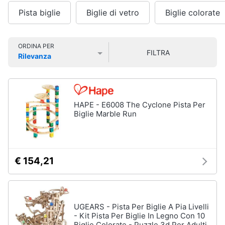
Smart
Pista biglie
Biglie di vetro
Biglie colorate
home
Personaggi,
supereroi
e
Videogiochi
ORDINA PER
action
FILTRA
Rilevanza
figures
Prezzo più basso
Prezzo più alto
Valutazioni
Audio
Thanos
e
Peppa
musica
Pig
HAPE - E6008 The Cyclone Pista Per
Harry
Biglie Marble Run
Clima
Potter
Spider-
Man
Arredo
€ 154,21
Vedi
tutti
Brico
e
Giardinaggio
UGEARS - Pista Per Biglie A Pia Livelli
Veicoli,
- Kit Pista Per Biglie In Legno Con 10
Salute
cavalcabili
Biglie Colorate - Puzzle 3d Per Adulti