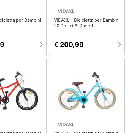
VIDAXL - Bicicletta per Bambini
20 Pollici 6-Speed
99
€ 200,99