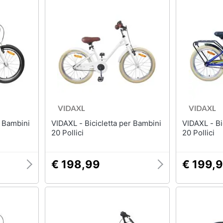
VIDAXL - Bicicletta per Bambini
VIDAXL - Bicicletta per Bambini
20 Pollici
20 Pollici
€ 198,99
€ 199,