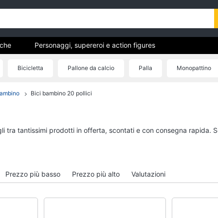
uche
Personaggi, supereroi e action figures
Mattoncini e costruzioni
Giochi da giardino e da spiaggia
Bicicletta
Pallone da calcio
Palla
Monopattino
hi educativi e creativi
Giochi prima infanzia
bambino
Bici bambino 20 pollici
eluche
Mobilità e sport
Personaggi, supereroi e
Veicoli, cavalcabili e
action figures
radiocomandati
Thanos
Drone
i tra tantissimi prodotti in offerta, scontati e con consegna rapida. 
Peppa Pig
Macchinine
Harry Potter
Robot giocattolo
Spider-Man
Modellini
Prezzo più basso
Prezzo più alto
Valutazioni
Vedi tutti
Vedi tutti
 da
Giochi di società e da tavolo
Giochi educativi e cr