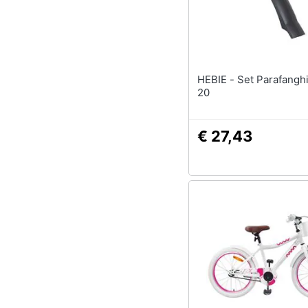
HEBIE - Set Parafanghi Taipan
20
€ 27,43