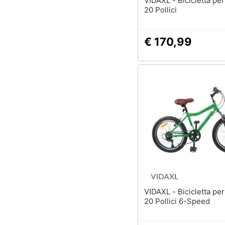
VIDAXL - Bicicletta per Bambini
20 Pollici
€ 170,99
VIDAXL - Bicicletta per Bambini
20 Pollici 6-Speed