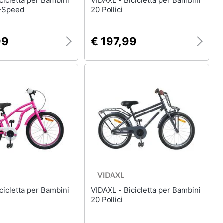
VIDAXL - Bicicletta per Bambini
6-Speed
20 Pollici
99
€ 197,99
VIDAXL - Bicicletta per Bambini
20 Pollici