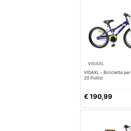
VIDAXL - Bicicletta per Bambini
20 Pollici
€ 190,99