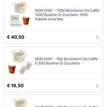
stirare
e
igiene
Scopa
NON DISP. - 1000 Bicchierini Da Caffe'
1000 Bustine Di Zucchero 1000
Vaporella
Palette Incartate
Beauty
Ferri
da
stiro
Giocattoli
€ 40,50
Stendibiancheria
Prima
Vedi
tutti
infanzia
NON DISP. - 500 Bicchierini Da Caffe'
E 500 Bustine Di Zucchero
Fotografia
A
tavola
Casalinghi
Posate
€ 18,50
Coltelli
Abbigliamento
Piatti
Sport
Bicchieri