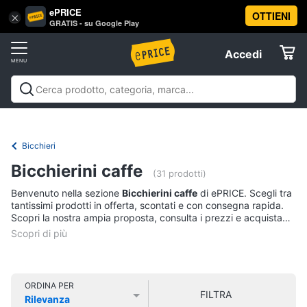
ePRICE
OTTIENI
Vai
×
Accedi
GRATIS - su Google Play
al
Registrati
menu
Accedi
Casalinghi
Offerte
In
Casalinghi
In cucina
Tutto in ordine
Pulire lavare e
cucina
Elettrodomestici
stirare
A tavola
In bagno
Offerte
Friggitrice
Bicchieri
ad
Informatica
aria
Bicchierini caffe
(31 prodotti)
Bilancia
Benvenuto nella sezione
Bicchierini caffe
di ePRICE. Scegli tra
da
Telefonia
tantissimi prodotti in offerta, scontati e con consegna rapida.
cucina
Scopri la nostra ampia proposta, consulta i prezzi e acquista
Pentola
comodamente online.
Tv
a
pressione
e
Home
Montalatte
Cinema
elettrico
ORDINA PER
FILTRA
Rilevanza