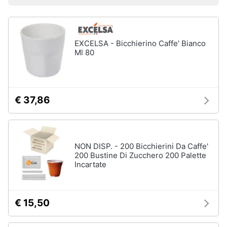
Vedi
Prezzo più basso
Prezzo più alto
Valutazioni
Smart
tutti
home
EXCELSA - Bicchierino Caffe' Bianco
Videogiochi
Tutto
Ml 80
in
ordine
Audio
e
Cestino
musica
Portabiancheria
€ 37,86
Scolapiatti
Clima
Pattumiera
differenziata
NON DISP. - 200 Bicchierini Da Caffe'
Arredo
200 Bustine Di Zucchero 200 Palette
Vedi
Incartate
tutti
Brico
e
Giardinaggio
€ 15,50
Pulire
lavare
Salute
e