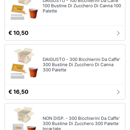
DAIGUSTO - 100 Bicchierini Da Caffe'
100 Bustine Di Zucchero Di Canna 100
Vedi
Palette
Animali
tutti
Motori
€ 10,50
In
bagno
Libri,
cd
Portabiancheria
e
Porta
DAIGUSTO - 300 Bicchierini Da Caffe'
dvd
asciugamani
300 Bustine Di Zucchero Di Canna
300 Palette
Asciugamani
Festività
Asciugamani
e
elettrici
ricorrenze
€ 16,50
Vedi
tutti
Promozioni
NON DISP. - 300 Bicchierini Da Caffe'
Servizi
300 Bustine Di Zucchero 300 Palette
Incartate