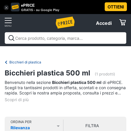
ePRICE
OTTIENI
Vai
×
Accedi
GRATIS - su Google Play
al
Registrati
menu
Accedi
Casalinghi
Offerte
In
Casalinghi
In cucina
Tutto in ordine
Pulire lavare e
cucina
Elettrodomestici
stirare
A tavola
In bagno
Offerte
Friggitrice
Bicchieri di plastica
ad
Informatica
aria
Bicchieri plastica 500 ml
(1 prodotti)
Bilancia
Benvenuto nella sezione
Bicchieri plastica 500 ml
di ePRICE.
da
Telefonia
Scegli tra tantissimi prodotti in offerta, scontati e con consegna
cucina
rapida. Scopri la nostra ampia proposta, consulta i prezzi e
Pentola
acquista comodamente online.
Tv
a
pressione
e
Home
Montalatte
Cinema
elettrico
ORDINA PER
FILTRA
Rilevanza