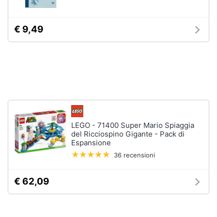
stirare
e
igiene
Scopa
€ 9,49
Vaporella
Beauty
Ferri
da
stiro
Giocattoli
Stendibiancheria
Prima
Vedi
tutti
infanzia
LEGO - 71400 Super Mario Spiaggia
Fotografia
del Ricciospino Gigante - Pack di
Espansione
A
tavola
36 recensioni
Casalinghi
Posate
€ 62,09
Coltelli
Abbigliamento
Piatti
Sport
Bicchieri