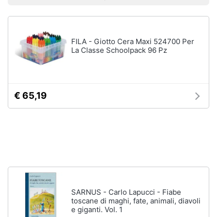
Vedi
Prezzo più basso
Prezzo più alto
Valutazioni
Smart
tutti
home
FILA - Giotto Cera Maxi 524700 Per
Videogiochi
Tutto
La Classe Schoolpack 96 Pz
in
ordine
Audio
e
Cestino
musica
Portabiancheria
€ 65,19
Scolapiatti
Clima
Pattumiera
differenziata
Arredo
Vedi
tutti
Brico
e
Giardinaggio
SARNUS - Carlo Lapucci - Fiabe
Pulire
toscane di maghi, fate, animali, diavoli
lavare
e giganti. Vol. 1
Salute
e