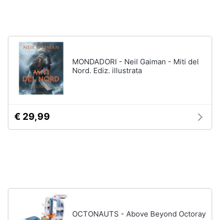
Vedi
Animali
tutti
Motori
MONDADORI - Neil Gaiman - Miti del
In
Nord. Ediz. illustrata
bagno
Libri,
cd
Portabiancheria
e
Porta
dvd
asciugamani
€ 29,99
Asciugamani
Festività
Asciugamani
e
elettrici
ricorrenze
Vedi
tutti
Promozioni
Servizi
OCTONAUTS - Above Beyond Octoray