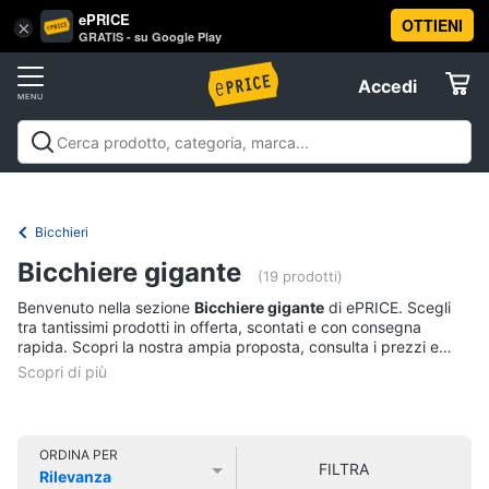
ePRICE
OTTIENI
Vai
×
Accedi
GRATIS - su Google Play
al
Registrati
menu
Accedi
Casalinghi
Offerte
In
Casalinghi
In cucina
Tutto in ordine
Pulire lavare e
cucina
Elettrodomestici
stirare
A tavola
In bagno
Offerte
Friggitrice
Bicchieri
ad
Informatica
aria
Bicchiere gigante
(19 prodotti)
Bilancia
Benvenuto nella sezione
Bicchiere gigante
di ePRICE. Scegli
da
Telefonia
tra tantissimi prodotti in offerta, scontati e con consegna
cucina
rapida. Scopri la nostra ampia proposta, consulta i prezzi e
Pentola
acquista comodamente online.
Tv
a
pressione
e
Home
Montalatte
Cinema
elettrico
ORDINA PER
FILTRA
Rilevanza