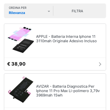
Smart
Vedi
ORDINA PER
home
tutti
FILTRA
Rilevanza
Prezzo più basso
Prezzo più alto
Valutazioni
Videogiochi
Tecnologia
da
Audio
APPLE - Batteria Interna Iphone 11
indossare
e
3110mah Originale Adesivo Incluso
Apple
musica
Watch
Smartwatch
Clima
Apple
€ 38,90
Watch
Series
Arredo
10
Apple
Brico
AVIZAR - Batteria Diagnostica Per
Watch
e
Iphone 11 Pro Max Li-polimero 3,79v
Ultra​
3969mah 15wh
Giardinaggio
Vedi
tutti
Salute