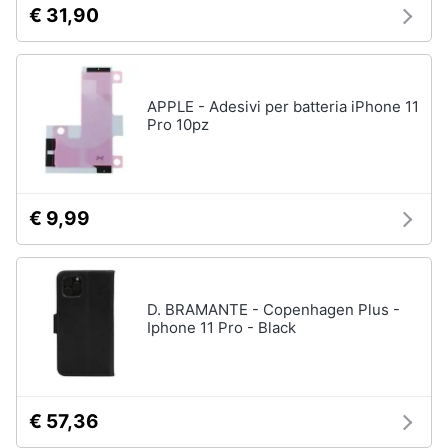
€ 31,90
e
igiene
Accessori
per
Beauty
Smartphone
APPLE - Adesivi per batteria iPhone 11
e
Pro 10pz
Cellulari
Giocattoli
Airpods
Cuffie
Prima
bluetooth
€ 9,99
infanzia
Power
bank
Fotografia
Auricolari
bluetooth
D. BRAMANTE - Copenhagen Plus -
Casalinghi
Iphone 11 Pro - Black
Vedi
tutti
Abbigliamento
€ 57,36
Sport
Telefonia