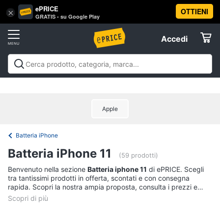
ePRICE
OTTIENI
Vai
×
Accedi
GRATIS - su Google Play
al
Registrati
menu
Accedi
Telefonia
Offerte
Smartphone
Telefonia
Smartphone e Cellulari
Tecnologia da
e
Elettrodomestici
indossare
Accessori per Smartphone e
Cellulari
Cellulari
Telefonia fissa
Offerte
Samsung
Apple
Informatica
Galaxy
S26
Batteria iPhone
iPhone
Telefonia
Batteria iPhone 11
iPhone
(59 prodotti)
17
Tv
Benvenuto nella sezione
Batteria iphone 11
di ePRICE. Scegli
Pro
tra tantissimi prodotti in offerta, scontati e con consegna
Max
e
rapida. Scopri la nostra ampia proposta, consulta i prezzi e
Home
iPhone
acquista comodamente online.
Cinema
17
Pro