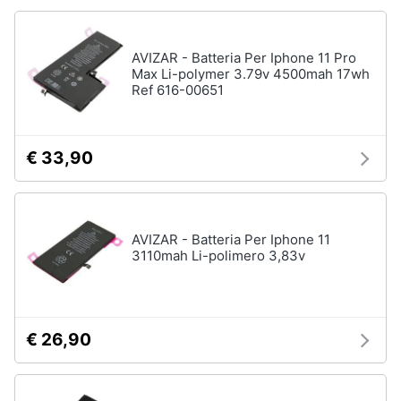
fissa
Telefono
Animali
AVIZAR - Batteria Per Iphone 11 Pro
Fax
Max Li-polymer 3.79v 4500mah 17wh
Cordless
Motori
Ref 616-00651
Telefono
Brondi
Libri,
cd
€ 33,90
Vedi
e
tutti
dvd
Festività
AVIZAR - Batteria Per Iphone 11
3110mah Li-polimero 3,83v
e
ricorrenze
Promozioni
€ 26,90
Servizi