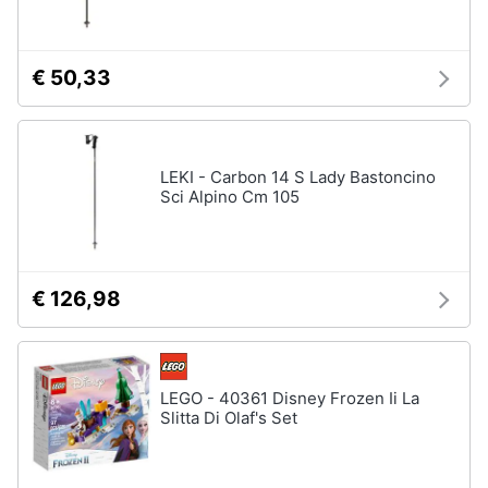
Assistenza
clienti
Campeggio
Barbecue
€ 50,33
Esci
Borraccia
Torcia
Borraccia
LEKI - Carbon 14 S Lady Bastoncino
termica
Sci Alpino Cm 105
Vedi
tutti
€ 126,98
LEGO - 40361 Disney Frozen Ii La
Slitta Di Olaf's Set