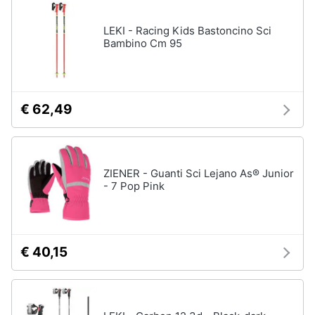
Salvagente
e
igiene
LEKI - Racing Kids Bastoncino Sci
Canoa
Bambino Cm 95
Vedi
Beauty
tutti
Giocattoli
€ 62,49
Sport
Prima
di
squadra
infanzia
ZIENER - Guanti Sci Lejano As® Junior
Scarpe
da
- 7 Pop Pink
Fotografia
calcio
Pallone
da
Casalinghi
calcio
€ 40,15
Palla
Abbigliamento
da
basket
Sport
Palla