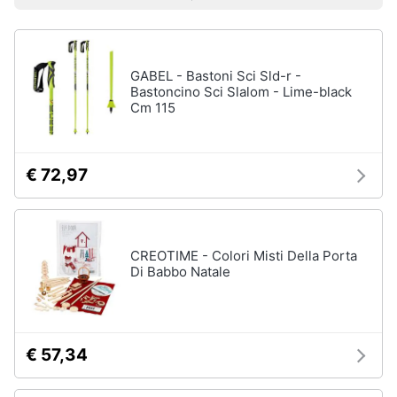
Prezzo più basso
Prezzo più alto
Valutazioni
Smart
Sport
home
outdoor
Mountain
bike
GABEL - Bastoni Sci Sld-r -
Videogiochi
Bastoncino Sci Slalom - Lime-black
Bici
Cm 115
elettrica
Audio
Sci
e
musica
Borraccia
€ 72,97
Vedi
Clima
tutti
CREOTIME - Colori Misti Della Porta
Arredo
Di Babbo Natale
Sport
acquatici
Brico
e
Kayak
Giardinaggio
€ 57,34
Canne
da
pesca
Salute