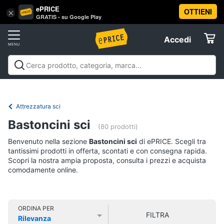
ePRICE
OTTIENI
Vai
×
Accedi
GRATIS - su Google Play
al
Registrati
menu
Accedi
Sport
Offerte
Abbigliamento
Sport
Abbigliamento sportivo
Sport outdoor
Sport
sportivo
Elettrodomestici
acquatici
Sport di squadra
Fitness e
T-
palestra
Campeggio
Offerte
Attrezzatura sci
shirt
Informatica
Bastoncini sci
Felpa
(80 prodotti)
Tuta
Benvenuto nella sezione
Bastoncini sci
di ePRICE. Scegli tra
Telefonia
tantissimi prodotti in offerta, scontati e con consegna rapida.
Scarpe
Scopri la nostra ampia proposta, consulta i prezzi e acquista
nike
comodamente online.
Tv
Vedi
e
tutti
Home
Cinema
ORDINA PER
FILTRA
Rilevanza