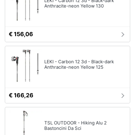
LEKI - Carbon 12 3d - Black-dark
Anthracite-neon Yellow 130
Vedi
Animali
tutti
Motori
€ 156,06
Fitness
e
Libri,
palestra
cd
e
Tapis
LEKI - Carbon 12 3d - Black-dark
roulant
dvd
Anthracite-neon Yellow 125
Cronometro
Tapis
Festività
roulant
e
elettrico
ricorrenze
€ 166,26
Magnesio
supremo
Promozioni
Vedi
tutti
TSL OUTDOOR - Hiking Alu 2
Servizi
Bastoncini Da Sci