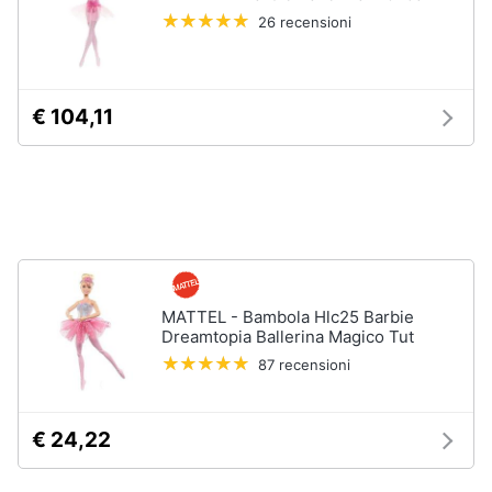
e
e
26 recensioni
radiocomandati
igiene
Drone
Macchinine
Beauty
€ 104,11
Robot
giocattolo
Giocattoli
Modellini
Prima
Vedi
tutti
infanzia
Fotografia
MATTEL - Bambola Hlc25 Barbie
Mattoncini
Dreamtopia Ballerina Magico Tut
e
Casalinghi
87 recensioni
costruzioni
Lego
Abbigliamento
Geomag
€ 24,22
Mattoncini
Sport