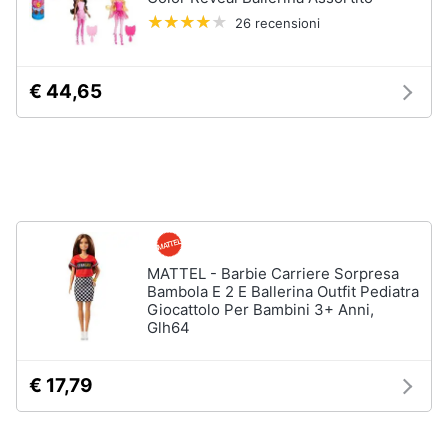
Assistenza
Vedi
26 recensioni
clienti
tutti
€ 44,65
Esci
Giochi
di
società
e
da
tavolo
Giochi
per
Natale
MATTEL - Barbie Carriere Sorpresa
Bambola E 2 E Ballerina Outfit Pediatra
Scacchi
Giocattolo Per Bambini 3+ Anni,
Glh64
Bowling
Carte
pokemon
€ 17,79
Vedi
tutti