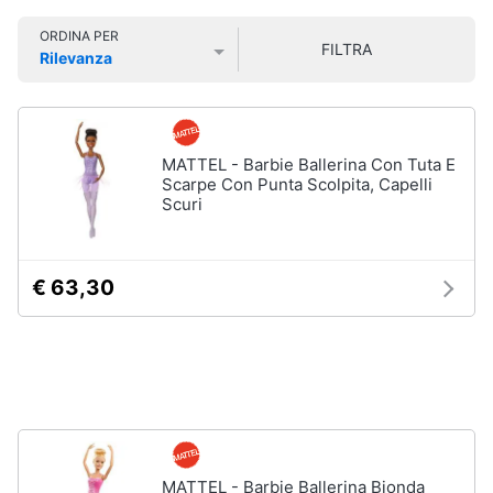
Smart
coreografie incantevoli.
ORDINA PER
home
FILTRA
Personaggi,
Rilevanza
supereroi
Prezzo più basso
Prezzo più alto
Valutazioni
e
Videogiochi
action
figures
Audio
MATTEL - Barbie Ballerina Con Tuta E
Thanos
e
Scarpe Con Punta Scolpita, Capelli
Peppa
musica
Scuri
Pig
Harry
Clima
Potter
€ 63,30
Spider-
Man
Arredo
Vedi
tutti
Brico
e
Giardinaggio
Veicoli,
Salute
MATTEL - Barbie Ballerina Bionda
cavalcabili