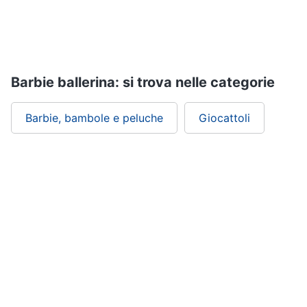
Giochi
educativi
e
Barbie ballerina: si trova nelle categorie
creativi
Puzzle
Barbie, bambole e peluche
Giocattoli
Mappamondo
Geomag
Mattoncini
Vedi
tutti
Giochi
prima
infanzia
Bambola